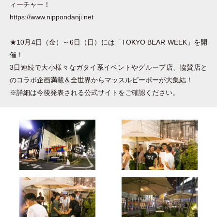
ィーチャー！
https://www.nippondanji.net
★10月4日
（
金
）
～6日
（
日
）
には
「
TOKYO BEAR WEEK
」
を開
催！
3日連続で大小様々なガタイ系イベントやグループ店、協賛店と
のコラボ企画満載＆全世界からマッスルピーポーが大集結！
※詳細は今後発表される公式サイトをご確認ください。