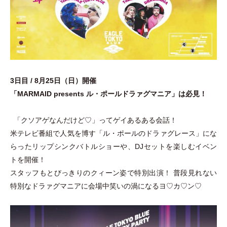
3日目 / 8月25日
（
日
）
開催
「
MARMAID presents ル
・
ポールドラァグマニア
」
は必見！
「
クソアゲなんだけど♡
」
ってゲイあるある会話！
米テレビ番組で人気を博す
「
ル
・
ポールのドラァグレース
」
にな
らったリップシンクバトルショーや、DJセットを楽しむイベン
トを開催！
スタッフもとびっきりのクィーン姿で特別出演！ 普段見れない
特別なドラァグマニアに会場中笑いの渦になるヨ♡カ♡ン♡