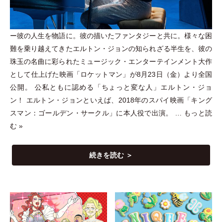
ー彼の人生を物語に。彼の描いたファンタジーと共に。様々な困
難を乗り越えてきたエルトン
・
ジョンの知られざる半生を、彼の
珠玉の名曲に彩られたミュージック
・
エンターテインメント大作
として仕上げた映画
「
ロケットマン
」
が8月23日
（
金
）
より全国
公開。 公私ともに認める
「
ちょっと変な人
」
エルトン
・
ジョ
ン！ エルトン
・
ジョンといえば、2018年のスパイ映画
「
キング
スマン：ゴールデン
・
サークル
」
に本人役で出演。 …
もっと読
む »
続きを読む ＞