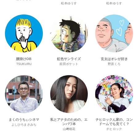
松本ゆうす
松本ゆうす
腰掛けOB
虹色サンライズ
玄太はオレが好き
TSUKURU
前田ポケット
野原くろ
まくのうちぃシネマ
私とアナタのための、エ
チヒロックん家の、コン
ンパワ本
ドームでも見てく？
よしひろまさみち
山﨑穂花
チヒロック