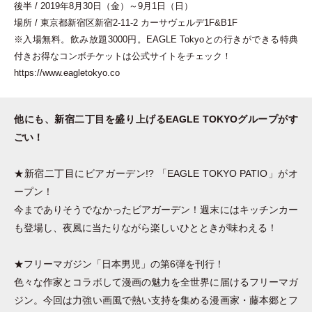
後半 / 2019年8月30日
（
金
）
～9月1日
（
日
）
場所 / 東京都新宿区新宿2-11-2 カーサヴェルデ1F&B1F
※入場無料。飲み放題3000円。EAGLE Tokyoとの行きができる特典
付きお得なコンボチケットは公式サイトをチェック！
https://www.eagletokyo.co
他にも、新宿二丁目を盛り上げるEAGLE TOKYOグループがす
ごい！
★新宿二丁目にビアガーデン!?
「
EAGLE TOKYO PATIO
」
がオ
ープン！
今までありそうでなかったビアガーデン！週末にはキッチンカー
も登場し、夜風に当たりながら楽しいひとときが味わえる！
★フリーマガジン
「
日本男児
」
の第6弾を刊行！
色々な作家とコラボして漫画の魅力を全世界に届けるフリーマガ
ジン。今回は力強い画風で熱い支持を集める漫画家
・
藤本郷とフ