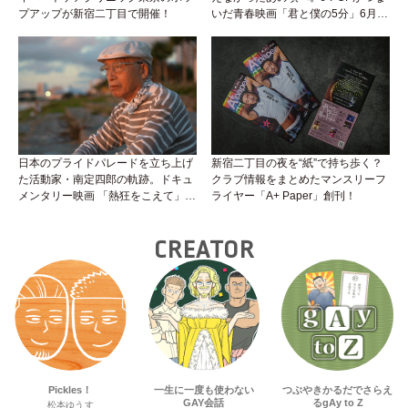
プアップが新宿二丁目で開催！
いだ青春映画「君と僕の5分」6月5
日公開！
日本のプライドパレードを立ち上げ
新宿二丁目の夜を“紙”で持ち歩く？
た活動家・南定四郎の軌跡。ドキュ
クラブ情報をまとめたマンスリーフ
メンタリー映画 「熱狂をこえて」公
ライヤー「A+ Paper」創刊！
開へ
CREATOR
Pickles！
一生に一度も使わない
つぶやきかるだでさらえ
GAY会話
るgAy to Z
松本ゆうす