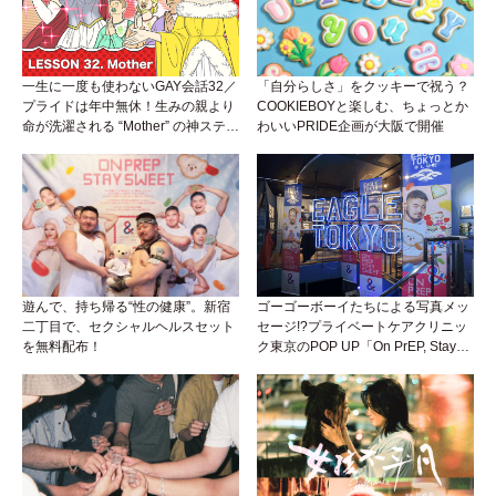
一生に一度も使わないGAY会話32／
「自分らしさ」をクッキーで祝う？
プライドは年中無休！生みの親より
COOKIEBOYと楽しむ、ちょっとか
命が洗濯される “Mother” の神ステー
わいいPRIDE企画が大阪で開催
ジ
遊んで、持ち帰る“性の健康”。新宿
ゴーゴーボーイたちによる写真メッ
二丁目で、セクシャルヘルスセット
セージ!?プライベートケアクリニッ
を無料配布！
ク東京のPOP UP「On PrEP, Stay
Sweet」が新宿二丁目で開催中！