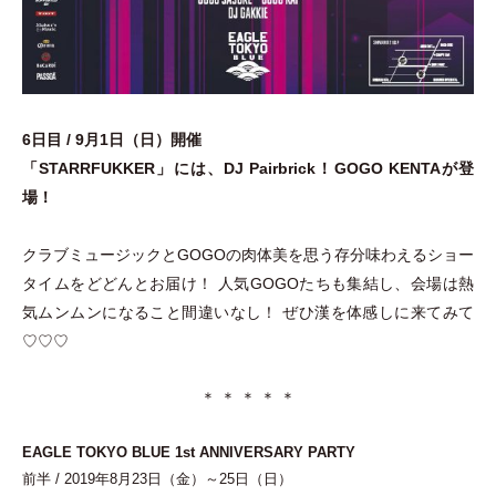
6日目 /
9月1日
（
日
）
開催
「
STARRFUKKER
」
には、DJ Pairbrick！GOGO KENTAが登
場！
クラブミュージックとGOGOの肉体美を思う存分味わえるショー
タイムをどどんとお届け！ 人気GOGOたちも集結し、会場は熱
気ムンムンになること間違いなし！ ぜひ漢を体感しに来てみて
♡♡♡
＊ ＊ ＊ ＊ ＊
EAGLE TOKYO BLUE 1st ANNIVERSARY PARTY
前半 / 2019年8月23日
（
金
）
～25日
（
日
）