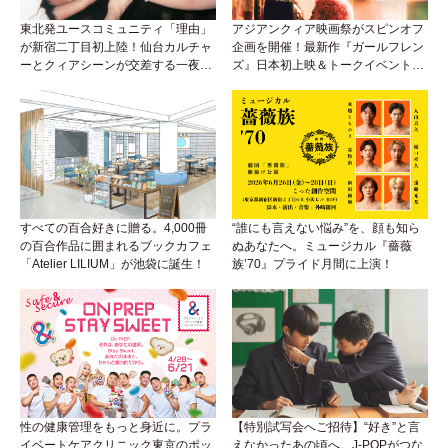
東北発ユースコミュニティ「理由」
アジアンクィア映画祭がスピンオフ
が新宿二丁目初上陸！仙台カルチャ
企画を開催！最新作『ガールフレン
ーとクィアシーンが交差する一夜
ズ』日本初上映＆トークイベント
に！
も！
すべての百合好きに贈る。4,000冊
“誰にも言えない悩み”を、顔も知ら
の百合作品に囲まれるブックカフェ
ぬあなたへ。ミュージカル『薔薇
「Atelier LILIUM」が池袋に誕生！
族’70』プライド月間に上演！
性の健康管理をもっと身近に。プラ
【特別試写会へご招待】“好き”と言
イベートケアクリニック東京のポッ
えなかったあの頃へ。J-POPがつな