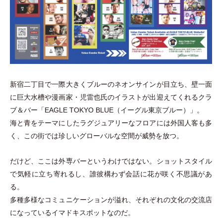
新宿二丁目で一際大きくブルーのネオンサインが目立ち、壁一面
に巨大水槽や漫画家
・
児雷也氏のイラストが出迎えてくれるクラ
ブ＆バー
「
EAGLE TOKYO BLUE
（
イーグル東京ブルー
）
」
。
海と青をテーマにしたラグジュアリーなフロアには外国人客も多
く、この街では珍しいグローバルな空間が威勢を放つ。
だけど、ここは外専バーというわけではない。ショットスタイル
で気軽に立ち寄れるし、誰彼構わず会話に花が咲く不思議があ
る。
多種多様なコミュニケーションが溢れ、それぞれの文化の交流店
になっているイマドキスポットなのだ。