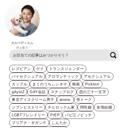
カルぺディエム
井上健斗
検索
レズビアン
ゲイ
トランスジェンダー
バイセクシュアル
アロマンティック
アセクシュアル
カップル
まくのうちぃシネマ
映画
Pickles!
gAytoZ
GAY会話
スナップログ
恋の三十一文字
東京アイスクリーム男子
anone.
性トーク
ジブンヒストリー
チヒロックん家
同性婚
友情結婚
LGBTフレンドリー
PrEP
バビ江ノビッチ
ブリアナ・ギガンテ
しんたか