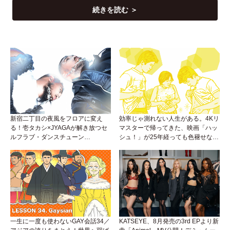
続きを読む ＞
新宿二丁目の夜風をフロアに変え
効率じゃ測れない人生がある。4Kリ
る！壱タカシ×JYAGAが解き放つセ
マスターで帰ってきた、映画「ハッ
ルフラブ・ダンスチューン
シュ！」が25年経っても色褪せない
「Okaaayyy!!!」が遂にリリース！
理由。
一生に一度も使わないGAY会話34／
KATSEYE、8月発売の3rd EPより新