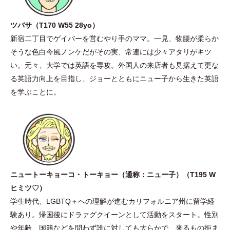
ツバサ
（
T170 W55 28yo
）
新宿二丁目でゲイバーを営むやり手のママ。一見、物腰が柔らか
そうな色白今風ノンケだがその実、常連には少々アタリがキツ
い。元々、大学では英語を専攻。外国人の来店者も見据えて更な
る英語力向上を目指し、ジョーとともにニュー子から生きた英語
を学ぶことに。
ニュートーキョーコ
・
トーキョー
（
通称：ニュー子
）
（
T195 W
ヒミツ♡
）
学生時代、LGBTQ＋への理解が進むカリフォルニア州に留学経
験あり。帰国後にドラァグクイーンとして活動をスタート。性別
や年齢、国籍などを問わず誰に対しても大らかで、来るもの拒ま