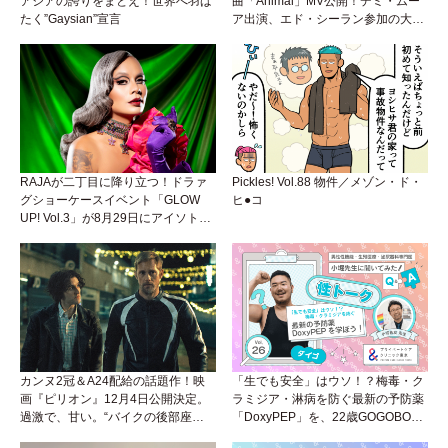
アジアの誇りをまとえ！世界へ羽ば
曲「Animal」MV公開！デミ・ムー
たく”Gaysian”宣言
ア出演、エド・シーラン参加の大胆
アンセムは必聴！
RAJAが二丁目に降り立つ！ドラァ
Pickles! Vol.88 物件／メゾン・ド・
グショーケースイベント「GLOW
ヒ●コ
UP! Vol.3」が8月29日にアイソトー
プラウンジで開催！
カンヌ2冠＆A24配給の話題作！映
「生でも安全」はウソ！？梅毒・ク
画『ピリオン』12月4日公開決定。
ラミジア・淋病を防ぐ最新の予防薬
過激で、甘い。“バイクの後部座
「DoxyPEP」を、22歳GOGOBOY
席”から始まるラブストーリー。
ダイゴと学ぼう！性トーク〜聞きに