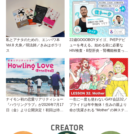
くいことは小堀先生に聞けばイイ！
（Vol.26）
私とアナタのための、エンパワ本
22歳GOGOBOYダイゴ、PrEPデビ
Vol.8 犬身／弱法師／きみはポラリ
ューを考える。始める前に必要な
ス
HIV検査・B型肝炎・腎機能検査っ
て？開始前検査のヒミツを知ろう！
性トーク～聞きにくいことは小堀先
生に聞けばイイ！（Vol.25）
ナイモン初の恋愛リアリティショー
一生に一度も使わないGAY会話32／
『ハウリングラブ』が2026年7月17
プライドは年中無休！生みの親より
日（金）より公開決定！初回は待望
命が洗濯される “Mother” の神ステー
の“GMPD”編！？
ジ
CREATOR