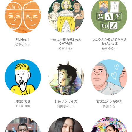
Pickles！
一生に一度も使わない
つぶやきかるだでさらえ
GAY会話
るgAy to Z
松本ゆうす
松本ゆうす
松本ゆうす
腰掛けOB
虹色サンライズ
玄太はオレが好き
TSUKURU
前田ポケット
野原くろ