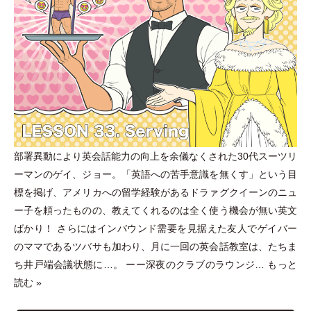
部署異動により英会話能力の向上を余儀なくされた30代スーツリ
ーマンのゲイ、ジョー。
「
英語への苦手意識を無くす
」
という目
標を掲げ、アメリカへの留学経験があるドラァグクイーンのニュ
ー子を頼ったものの、教えてくれるのは全く使う機会が無い英文
ばかり！ さらにはインバウンド需要を見据えた友人でゲイバー
のママであるツバサも加わり、月に一回の英会話教室は、たちま
ち井戸端会議状態に…。 ーー深夜のクラブのラウンジ…
もっと
読む »