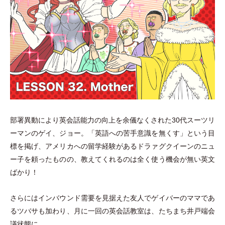
部署異動により英会話能力の向上を余儀なくされた30代スーツリ
ーマンのゲイ、ジョー。
「
英語への苦手意識を無くす
」
という目
標を掲げ、アメリカへの留学経験があるドラァグクイーンのニュ
ー子を頼ったものの、教えてくれるのは全く使う機会が無い英文
ばかり！
さらにはインバウンド需要を見据えた友人でゲイバーのママであ
るツバサも加わり、月に一回の英会話教室は、たちまち井戸端会
議状態に…。