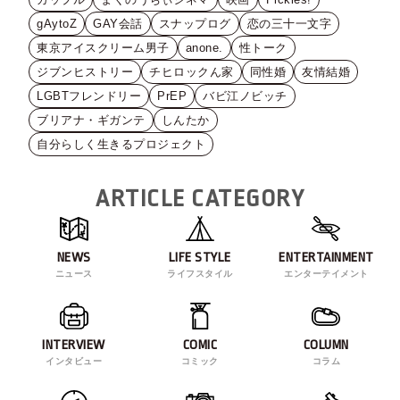
gAytoZ
GAY会話
スナップログ
恋の三十一文字
東京アイスクリーム男子
anone.
性トーク
ジブンヒストリー
チヒロックん家
同性婚
友情結婚
LGBTフレンドリー
PrEP
バビ江ノビッチ
ブリアナ・ギガンテ
しんたか
自分らしく生きるプロジェクト
ARTICLE CATEGORY
NEWS
LIFE STYLE
ENTERTAINMENT
ニュース
ライフスタイル
エンターテイメント
INTERVIEW
COMIC
COLUMN
インタビュー
コミック
コラム