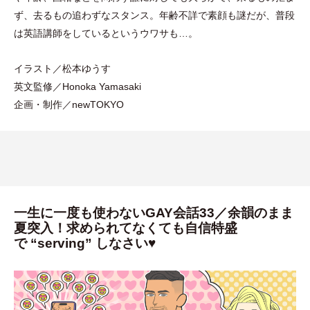
ず、去るもの追わずなスタンス。年齢不詳で素顔も謎だが、普段
は英語講師をしているというウワサも…。
イラスト／松本ゆうす
英文監修／Honoka Yamasaki
企画
・
制作／newTOKYO
一生に一度も使わないGAY会話33／余韻のまま
夏突入！求められてなくても自信特盛
で “serving” しなさい♥