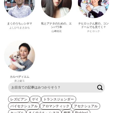
まくのうちぃシネマ
私とアナタのための、エ
チヒロックん家の、コン
ンパワ本
ドームでも見てく？
よしひろまさみち
山﨑穂花
チヒロック
カルぺディエム
井上健斗
検索
レズビアン
ゲイ
トランスジェンダー
バイセクシュアル
アロマンティック
アセクシュアル
カップル
まくのうちぃシネマ
映画
Pickles!