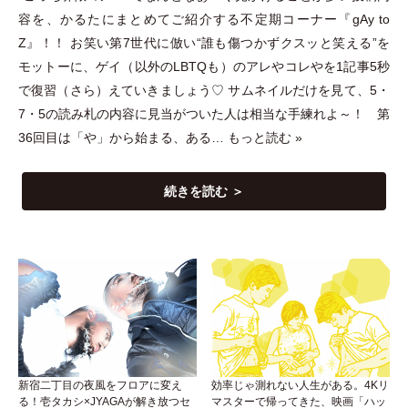
容を、かるたにまとめてご紹介する不定期コーナー『gAy to
Z』！！ お笑い第7世代に倣い“誰も傷つかずクスッと笑える”を
モットーに、ゲイ
（
以外のLBTQも
）
のアレやコレやを1記事5秒
で復習
（
さら
）
えていきましょう♡ サムネイルだけを見て、5
・
7
・
5の読み札の内容に見当がついた人は相当な手練れよ～！ 第
36回目は
「
や
」
から始まる、ある…
もっと読む »
続きを読む ＞
新宿二丁目の夜風をフロアに変え
効率じゃ測れない人生がある。4Kリ
る！壱タカシ×JYAGAが解き放つセ
マスターで帰ってきた、映画「ハッ