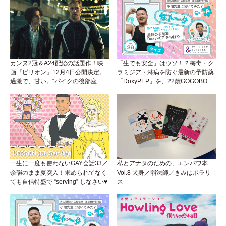
カンヌ2冠＆A24配給の話題作！映
「生でも安全」はウソ！？梅毒・ク
画『ピリオン』12月4日公開決定。
ラミジア・淋病を防ぐ最新の予防薬
過激で、甘い。“バイクの後部座
「DoxyPEP」を、22歳GOGOBOY
席”から始まるラブストーリー。
ダイゴと学ぼう！性トーク〜聞きに
くいことは小堀先生に聞けばイイ！
（Vol.26）
一生に一度も使わないGAY会話33／
私とアナタのための、エンパワ本
余韻のまま夏突入！求められてなく
Vol.8 犬身／弱法師／きみはポラリ
ても自信特盛で “serving” しなさい♥
ス