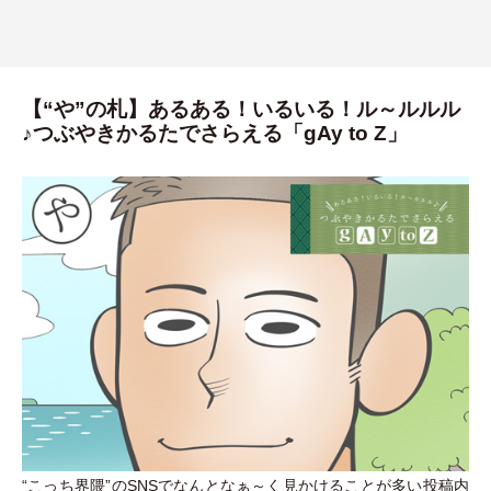
【“や”の札】あるある！いるいる！ル～ルルル
♪つぶやきかるたでさらえる「gAy to Z」
“こっち界隈”のSNSでなんとなぁ～く見かけることが多い投稿内