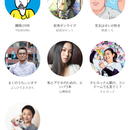
腰掛けOB
虹色サンライズ
玄太はオレが好き
TSUKURU
前田ポケット
野原くろ
まくのうちぃシネマ
私とアナタのための、エ
チヒロックん家の、コン
ンパワ本
ドームでも見てく？
よしひろまさみち
山﨑穂花
チヒロック