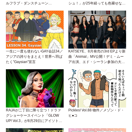
ルフラブ・ダンスチューン
シュ！」が25年経っても色褪せない
「Okaaayyy!!!」が遂にリリース！
理由。
一生に一度も使わないGAY会話34／
KATSEYE、8月発売の3rd EPより新
アジアの誇りをまとえ！世界へ羽ば
曲「Animal」MV公開！デミ・ムー
たく”Gaysian”宣言
ア出演、エド・シーラン参加の大胆
アンセムは必聴！
RAJAが二丁目に降り立つ！ドラァ
Pickles! Vol.88 物件／メゾン・ド・
グショーケースイベント「GLOW
ヒ●コ
UP! Vol.3」が8月29日にアイソトー
プラウンジで開催！