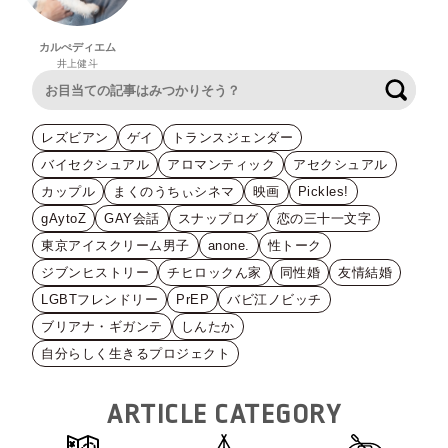
カルぺディエム
井上健斗
検索
レズビアン
ゲイ
トランスジェンダー
バイセクシュアル
アロマンティック
アセクシュアル
カップル
まくのうちぃシネマ
映画
Pickles!
gAytoZ
GAY会話
スナップログ
恋の三十一文字
東京アイスクリーム男子
anone.
性トーク
ジブンヒストリー
チヒロックん家
同性婚
友情結婚
LGBTフレンドリー
PrEP
バビ江ノビッチ
ブリアナ・ギガンテ
しんたか
自分らしく生きるプロジェクト
ARTICLE CATEGORY