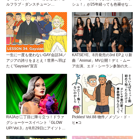
ルフラブ・ダンスチューン
シュ！」が25年経っても色褪せない
「Okaaayyy!!!」が遂にリリース！
理由。
一生に一度も使わないGAY会話34／
KATSEYE、8月発売の3rd EPより新
アジアの誇りをまとえ！世界へ羽ば
曲「Animal」MV公開！デミ・ムー
たく”Gaysian”宣言
ア出演、エド・シーラン参加の大胆
アンセムは必聴！
RAJAが二丁目に降り立つ！ドラァ
Pickles! Vol.88 物件／メゾン・ド・
グショーケースイベント「GLOW
ヒ●コ
UP! Vol.3」が8月29日にアイソトー
プラウンジで開催！