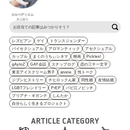
カルぺディエム
井上健斗
検索
レズビアン
ゲイ
トランスジェンダー
バイセクシュアル
アロマンティック
アセクシュアル
カップル
まくのうちぃシネマ
映画
Pickles!
gAytoZ
GAY会話
スナップログ
恋の三十一文字
東京アイスクリーム男子
anone.
性トーク
ジブンヒストリー
チヒロックん家
同性婚
友情結婚
LGBTフレンドリー
PrEP
バビ江ノビッチ
ブリアナ・ギガンテ
しんたか
自分らしく生きるプロジェクト
ARTICLE CATEGORY