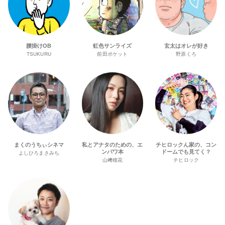
腰掛けOB
虹色サンライズ
玄太はオレが好き
TSUKURU
前田ポケット
野原くろ
まくのうちぃシネマ
私とアナタのための、エ
チヒロックん家の、コン
ンパワ本
ドームでも見てく？
よしひろまさみち
山﨑穂花
チヒロック