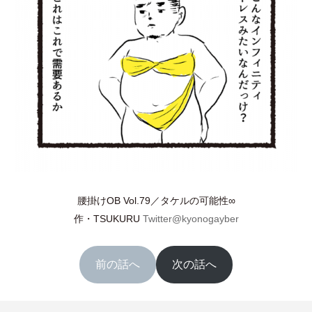
腰掛けOB Vol.79／タケルの可能性∞
作
・
TSUKURU
Twitter@kyonogayber
前の話へ
次の話へ