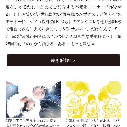
容を、かるたにまとめてご紹介する不定期コーナー『gAy to
Z』！！ お笑い第7世代に倣い“誰も傷つかずクスッと笑える”を
モットーに、ゲイ
（
以外のLBTQも
）
のアレやコレやを1記事5秒
で復習
（
さら
）
えていきましょう♡ サムネイルだけを見て、5
・
7
・
5の読み札の内容に見当がついた人は相当な手練れよ～！ 第
25回目は
「
の
」
から始まる、ある…
もっと読む »
続きを読む ＞
新宿二丁目の夜風をフロアに変え
効率じゃ測れない人生がある。4Kリ
る！壱タカシ×JYAGAが解き放つセ
マスターで帰ってきた、映画「ハッ