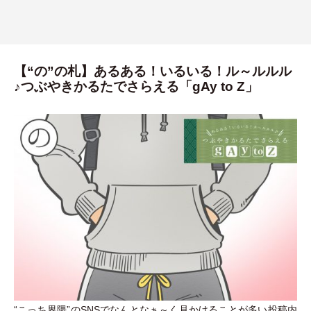
【“の”の札】あるある！いるいる！ル～ルルル
♪つぶやきかるたでさらえる「gAy to Z」
“こっち界隈”のSNSでなんとなぁ～く見かけることが多い投稿内