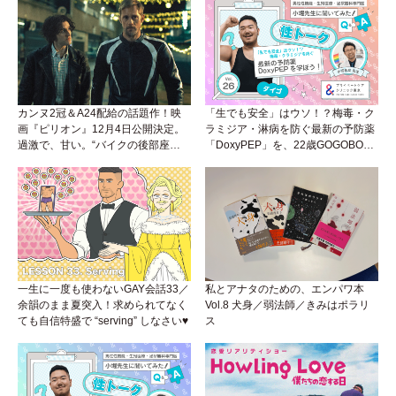
カンヌ2冠＆A24配給の話題作！映
「生でも安全」はウソ！？梅毒・ク
画『ピリオン』12月4日公開決定。
ラミジア・淋病を防ぐ最新の予防薬
過激で、甘い。“バイクの後部座
「DoxyPEP」を、22歳GOGOBOY
席”から始まるラブストーリー。
ダイゴと学ぼう！性トーク〜聞きに
くいことは小堀先生に聞けばイイ！
（Vol.26）
一生に一度も使わないGAY会話33／
私とアナタのための、エンパワ本
余韻のまま夏突入！求められてなく
Vol.8 犬身／弱法師／きみはポラリ
ても自信特盛で “serving” しなさい♥
ス