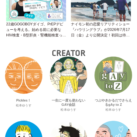
22歳GOGOBOYダイゴ、PrEPデビ
ナイモン初の恋愛リアリティショー
ューを考える。始める前に必要な
『ハウリングラブ』が2026年7月17
HIV検査・B型肝炎・腎機能検査っ
日（金）より公開決定！初回は待望
て？開始前検査のヒミツを知ろう！
の“GMPD”編！？
性トーク～聞きにくいことは小堀先
CREATOR
生に聞けばイイ！（Vol.25）
Pickles！
一生に一度も使わない
つぶやきかるだでさらえ
GAY会話
るgAy to Z
松本ゆうす
松本ゆうす
松本ゆうす