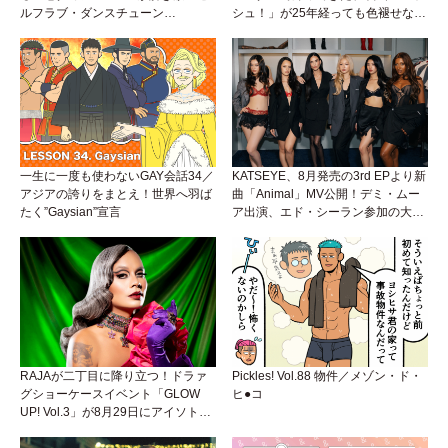
ルフラブ・ダンスチューン
シュ！」が25年経っても色褪せない
「Okaaayyy!!!」が遂にリリース！
理由。
一生に一度も使わないGAY会話34／
KATSEYE、8月発売の3rd EPより新
アジアの誇りをまとえ！世界へ羽ば
曲「Animal」MV公開！デミ・ムー
たく”Gaysian”宣言
ア出演、エド・シーラン参加の大胆
アンセムは必聴！
RAJAが二丁目に降り立つ！ドラァ
Pickles! Vol.88 物件／メゾン・ド・
グショーケースイベント「GLOW
ヒ●コ
UP! Vol.3」が8月29日にアイソトー
プラウンジで開催！