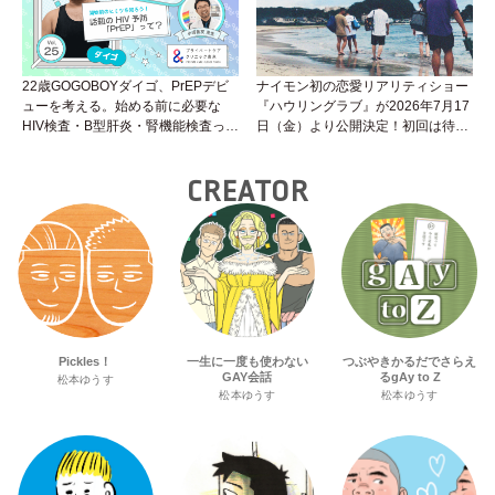
22歳GOGOBOYダイゴ、PrEPデビ
ナイモン初の恋愛リアリティショー
ューを考える。始める前に必要な
『ハウリングラブ』が2026年7月17
HIV検査・B型肝炎・腎機能検査っ
日（金）より公開決定！初回は待望
て？開始前検査のヒミツを知ろう！
の“GMPD”編！？
性トーク～聞きにくいことは小堀先
CREATOR
生に聞けばイイ！（Vol.25）
Pickles！
一生に一度も使わない
つぶやきかるだでさらえ
GAY会話
るgAy to Z
松本ゆうす
松本ゆうす
松本ゆうす