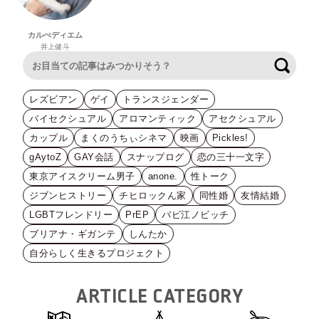
カルぺディエム
井上健斗
検索
レズビアン
ゲイ
トランスジェンダー
バイセクシュアル
アロマンティック
アセクシュアル
カップル
まくのうちぃシネマ
映画
Pickles!
gAytoZ
GAY会話
スナップログ
恋の三十一文字
東京アイスクリーム男子
anone.
性トーク
ジブンヒストリー
チヒロックん家
同性婚
友情結婚
LGBTフレンドリー
PrEP
バビ江ノビッチ
ブリアナ・ギガンテ
しんたか
自分らしく生きるプロジェクト
ARTICLE CATEGORY