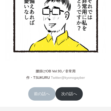
腰掛けOB Vol.93／非常用
作
・
TSUKURU
Twitter@kyonogayber
前の話へ
次の話へ