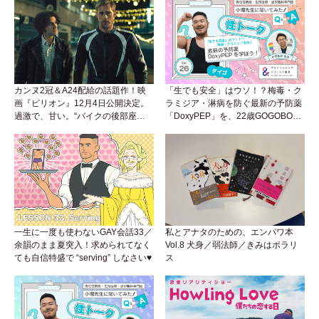
カンヌ2冠＆A24配給の話題作！映
「生でも安全」はウソ！？梅毒・ク
画『ピリオン』12月4日公開決定。
ラミジア・淋病を防ぐ最新の予防薬
過激で、甘い。“バイクの後部座
「DoxyPEP」を、22歳GOGOBOY
席”から始まるラブストーリー。
ダイゴと学ぼう！性トーク〜聞きに
くいことは小堀先生に聞けばイイ！
（Vol.26）
一生に一度も使わないGAY会話33／
私とアナタのための、エンパワ本
余韻のまま夏突入！求められてなく
Vol.8 犬身／弱法師／きみはポラリ
ても自信特盛で “serving” しなさい♥
ス