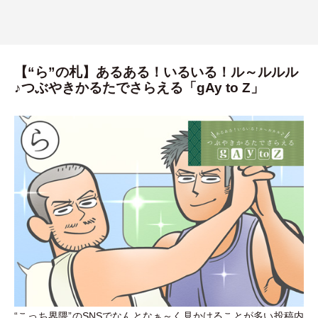
【“ら”の札】あるある！いるいる！ル～ルルル
♪つぶやきかるたでさらえる「gAy to Z」
“こっち界隈”のSNSでなんとなぁ～く見かけることが多い投稿内