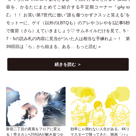
容を、かるたにまとめてご紹介する不定期コーナー『gAy to
Z』！！ お笑い第7世代に倣い“誰も傷つかずクスッと笑える”を
モットーに、ゲイ
（
以外のLBTQも
）
のアレやコレやを1記事5秒
で復習
（
さら
）
えていきましょう♡ サムネイルだけを見て、5
・
7
・
5の読み札の内容に見当がついた人は相当な手練れよ～！ 第
39回目は
「
ら
」
から始まる、ある…
もっと読む »
続きを読む ＞
新宿二丁目の夜風をフロアに変え
効率じゃ測れない人生がある。4Kリ
る！壱タカシ×JYAGAが解き放つセ
マスターで帰ってきた、映画「ハッ