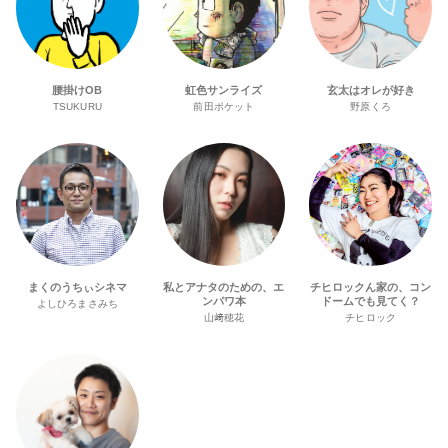
腰掛けOB
虹色サンライズ
玄太はオレが好き
TSUKURU
前田ポケット
野原くろ
まくのうちぃシネマ
私とアナタのための、エ
チヒロックん家の、コン
ンパワ本
ドームでも見てく？
よしひろまさみち
山﨑穂花
チヒロック