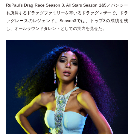
RuPaul’s Drag Race Season 3, All Stars Season 1&5／バンジー
も所属するドラァグファミリーを率いるドラァグマザーで、ドラ
ァグレースのレジェンド。Season3では、トップ3の成績を残
し、オールラウンドタレントとしての実力を見せた。