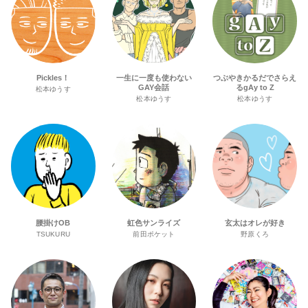
Pickles！
一生に一度も使わない
つぶやきかるだでさらえ
GAY会話
るgAy to Z
松本ゆうす
松本ゆうす
松本ゆうす
腰掛けOB
虹色サンライズ
玄太はオレが好き
TSUKURU
前田ポケット
野原くろ