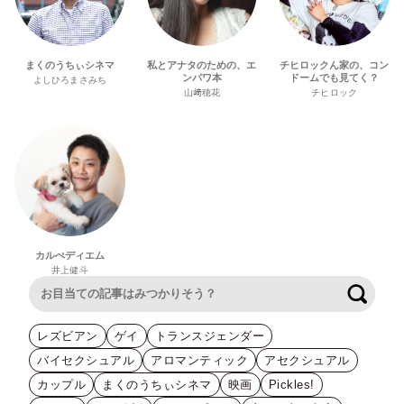
まくのうちぃシネマ
私とアナタのための、エ
チヒロックん家の、コン
ンパワ本
ドームでも見てく？
よしひろまさみち
山﨑穂花
チヒロック
カルぺディエム
井上健斗
検索
レズビアン
ゲイ
トランスジェンダー
バイセクシュアル
アロマンティック
アセクシュアル
カップル
まくのうちぃシネマ
映画
Pickles!