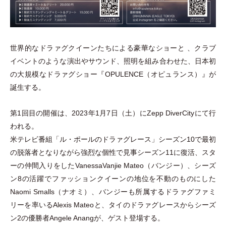
世界的なドラァグクイーンたちによる豪華なショーと 、クラブ
イベントのような演出やサウンド、照明を組み合わせた、日本初
の大規模なドラァグショー『OPULENCE
（
オピュランス
）
』が
誕生する。
第1回目の開催は、2023年1月7日
（
土
）
にZepp DiverCityにて行
われる。
米テレビ番組
「
ル
・
ポールのドラァグレース
」
シーズン10で最初
の脱落者となりながら強烈な個性で見事シーズン11に復活、スタ
ーの仲間入りをしたVanessaVanjie Mateo
（
バンジー
）
、シーズ
ン8の活躍でファッションクイーンの地位を不動のものにした
Naomi Smalls
（
ナオミ
）
、バンジーも所属するドラァグファミ
リーを率いるAlexis Mateoと、タイのドラァグレースからシーズ
ン2の優勝者Angele Anangが、ゲスト登場する。