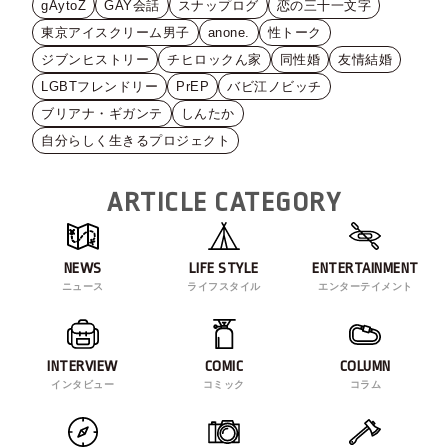
gAytoZ
GAY会話
スナップログ
恋の三十一文字
東京アイスクリーム男子
anone.
性トーク
ジブンヒストリー
チヒロックん家
同性婚
友情結婚
LGBTフレンドリー
PrEP
バビ江ノビッチ
ブリアナ・ギガンテ
しんたか
自分らしく生きるプロジェクト
ARTICLE CATEGORY
NEWS
LIFE STYLE
ENTERTAINMENT
ニュース
ライフスタイル
エンターテイメント
INTERVIEW
COMIC
COLUMN
インタビュー
コミック
コラム