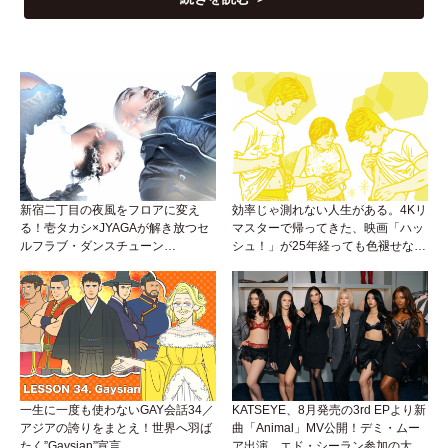
新宿二丁目の夜風をフロアに変え
効率じゃ測れない人生がある。4Kリ
る！壱タカシ×JYAGAが解き放つセ
マスターで帰ってきた、映画「ハッ
ルフラブ・ダンスチューン
シュ！」が25年経っても色褪せない
「Okaaayyy!!!」が遂にリリース！
理由。
一生に一度も使わないGAY会話34／
KATSEYE、8月発売の3rd EPより新
アジアの誇りをまとえ！世界へ羽ば
曲「Animal」MV公開！デミ・ムー
たく”Gaysian”宣言
ア出演、エド・シーラン参加の大胆