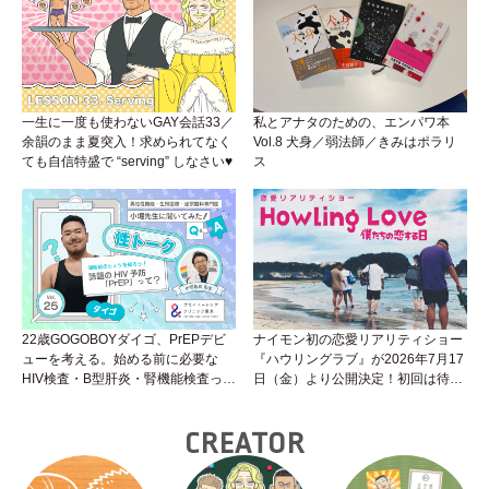
（Vol.26）
一生に一度も使わないGAY会話33／
私とアナタのための、エンパワ本
余韻のまま夏突入！求められてなく
Vol.8 犬身／弱法師／きみはポラリ
ても自信特盛で “serving” しなさい♥
ス
22歳GOGOBOYダイゴ、PrEPデビ
ナイモン初の恋愛リアリティショー
ューを考える。始める前に必要な
『ハウリングラブ』が2026年7月17
HIV検査・B型肝炎・腎機能検査っ
日（金）より公開決定！初回は待望
て？開始前検査のヒミツを知ろう！
の“GMPD”編！？
性トーク～聞きにくいことは小堀先
CREATOR
生に聞けばイイ！（Vol.25）