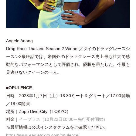
Angele Anang
Drag Race Thailand Season 2 Winner／タイのドラァグレースシ
ーズン2最終話では、米国外のドラァグレース史上最も壮大で感
動的なパフォーマンスとして評価され、優勝を果たした。今最も
見逃せないクイーンの一人。
■
OPULENCE
日時｜2023年1月7日
（
土
）
16:30ミート＆グリート／17:00開場
／18:00開演
場所｜Zepp DiverCity
（
TOKYO
）
料金｜
イープラス
（
10月22日10:00～先行受付開始
）
※最新情報は公式インスタグラムをご確認ください。
https://www.eagletokyo.com/opulence/