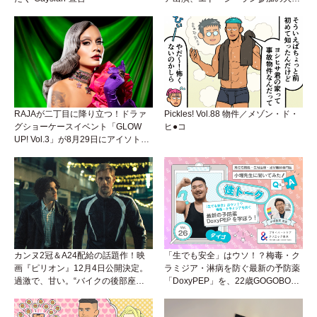
アンセムは必聴！
RAJAが二丁目に降り立つ！ドラァ
Pickles! Vol.88 物件／メゾン・ド・
グショーケースイベント「GLOW
ヒ●コ
UP! Vol.3」が8月29日にアイソトー
プラウンジで開催！
カンヌ2冠＆A24配給の話題作！映
「生でも安全」はウソ！？梅毒・ク
画『ピリオン』12月4日公開決定。
ラミジア・淋病を防ぐ最新の予防薬
過激で、甘い。“バイクの後部座
「DoxyPEP」を、22歳GOGOBOY
席”から始まるラブストーリー。
ダイゴと学ぼう！性トーク〜聞きに
くいことは小堀先生に聞けばイイ！