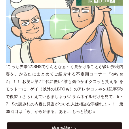
“こっち界隈”のSNSでなんとなぁ～く見かけることが多い投稿内
容を、かるたにまとめてご紹介する不定期コーナー『gAy to
Z』！！ お笑い第7世代に倣い“誰も傷つかずクスッと笑える”を
モットーに、ゲイ
（
以外のLBTQも
）
のアレやコレやを1記事5秒
で復習
（
さら
）
えていきましょう♡ サムネイルだけを見て、5
・
7
・
5の読み札の内容に見当がついた人は相当な手練れよ～！ 第
39回目は
「
ら
」
から始まる、ある…
もっと読む »
続きを読む ＞