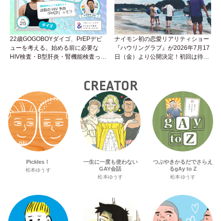
22歳GOGOBOYダイゴ、PrEPデビ
ナイモン初の恋愛リアリティショー
ューを考える。始める前に必要な
『ハウリングラブ』が2026年7月17
HIV検査・B型肝炎・腎機能検査っ
日（金）より公開決定！初回は待望
て？開始前検査のヒミツを知ろう！
の“GMPD”編！？
性トーク～聞きにくいことは小堀先
CREATOR
生に聞けばイイ！（Vol.25）
Pickles！
一生に一度も使わない
つぶやきかるだでさらえ
GAY会話
るgAy to Z
松本ゆうす
松本ゆうす
松本ゆうす