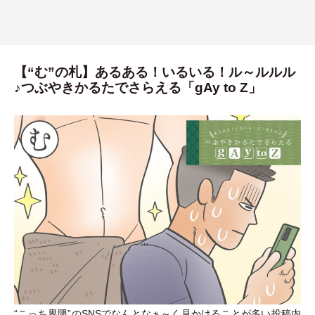
【“む”の札】あるある！いるいる！ル～ルルル
♪つぶやきかるたでさらえる「gAy to Z」
“こっち界隈”のSNSでなんとなぁ～く見かけることが多い投稿内