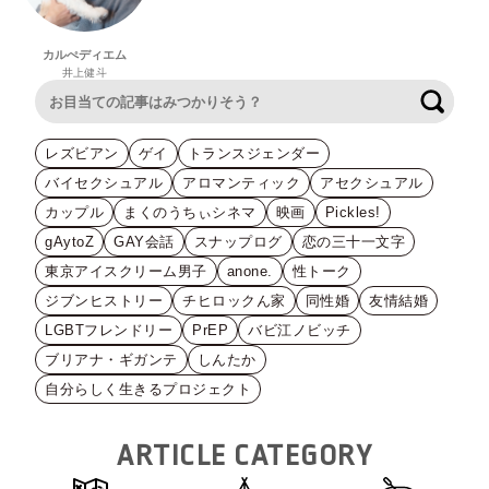
カルぺディエム
井上健斗
検索
レズビアン
ゲイ
トランスジェンダー
バイセクシュアル
アロマンティック
アセクシュアル
カップル
まくのうちぃシネマ
映画
Pickles!
gAytoZ
GAY会話
スナップログ
恋の三十一文字
東京アイスクリーム男子
anone.
性トーク
ジブンヒストリー
チヒロックん家
同性婚
友情結婚
LGBTフレンドリー
PrEP
バビ江ノビッチ
ブリアナ・ギガンテ
しんたか
自分らしく生きるプロジェクト
ARTICLE CATEGORY