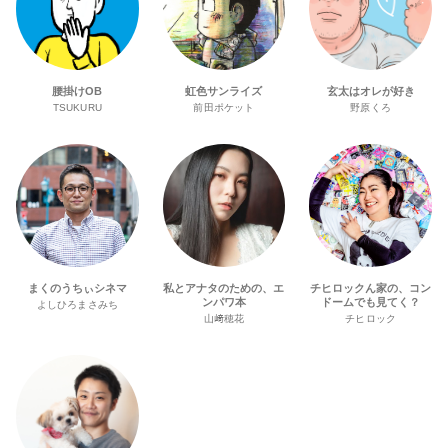
腰掛けOB
虹色サンライズ
玄太はオレが好き
TSUKURU
前田ポケット
野原くろ
まくのうちぃシネマ
私とアナタのための、エ
チヒロックん家の、コン
ンパワ本
ドームでも見てく？
よしひろまさみち
山﨑穂花
チヒロック