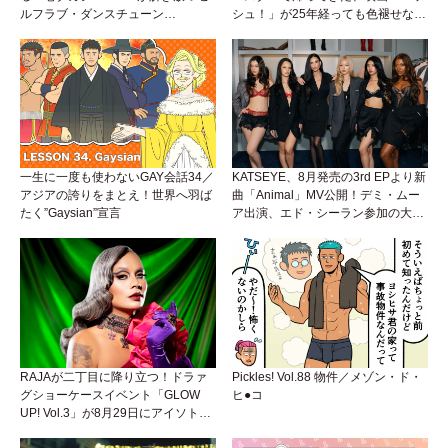
ルフラブ・ダンスチューン
シュ！」が25年経っても色褪せない
「Okaaayyy!!!」が遂にリリース！
理由。
一生に一度も使わないGAY会話34／
KATSEYE、8月発売の3rd EPより新
アジアの誇りをまとえ！世界へ羽ば
曲「Animal」MV公開！デミ・ムー
たく”Gaysian”宣言
ア出演、エド・シーラン参加の大胆
アンセムは必聴！
RAJAが二丁目に降り立つ！ドラァ
Pickles! Vol.88 物件／メゾン・ド・
グショーケースイベント「GLOW
ヒ●コ
UP! Vol.3」が8月29日にアイソトー
プラウンジで開催！