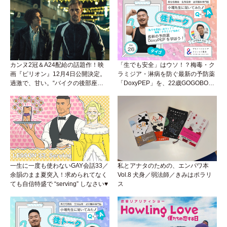
カンヌ2冠＆A24配給の話題作！映
「生でも安全」はウソ！？梅毒・ク
画『ピリオン』12月4日公開決定。
ラミジア・淋病を防ぐ最新の予防薬
過激で、甘い。“バイクの後部座
「DoxyPEP」を、22歳GOGOBOY
席”から始まるラブストーリー。
ダイゴと学ぼう！性トーク〜聞きに
くいことは小堀先生に聞けばイイ！
（Vol.26）
一生に一度も使わないGAY会話33／
私とアナタのための、エンパワ本
余韻のまま夏突入！求められてなく
Vol.8 犬身／弱法師／きみはポラリ
ても自信特盛で “serving” しなさい♥
ス