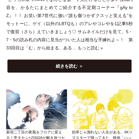
容を、かるたにまとめてご紹介する不定期コーナー『gAy to
Z』！！ お笑い第7世代に倣い“誰も傷つかずクスッと笑える”を
モットーに、ゲイ
（
以外のLBTQも
）
のアレやコレやを1記事5秒
で復習
（
さら
）
えていきましょう♡ サムネイルだけを見て、5
・
7
・
5の読み札の内容に見当がついた人は相当な手練れよ～！ 第
33回目は
「
む
」
から始まる、ある…
もっと読む »
続きを読む ＞
新宿二丁目の夜風をフロアに変え
効率じゃ測れない人生がある。4Kリ
る！壱タカシ×JYAGAが解き放つセ
マスターで帰ってきた、映画「ハッ