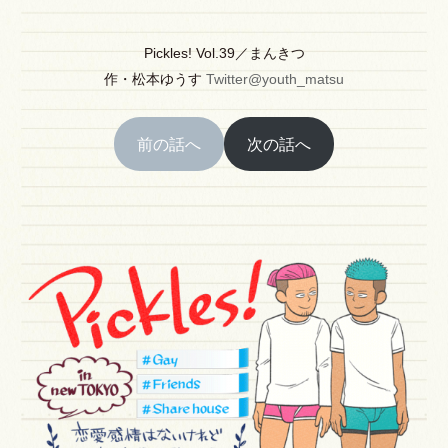
Pickles! Vol.39／まんきつ
作
・
松本ゆうす
Twitter@youth_matsu
前の話へ
次の話へ