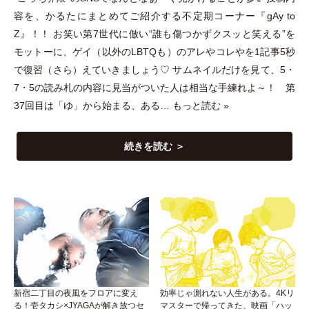
容を、かるたにまとめてご紹介する不定期コーナー『gAy to
Z』！！ お笑い第7世代に倣い“誰も傷つかずクスッと笑える”を
モットーに、ゲイ
（
以外のLBTQも
）
のアレやコレやを1記事5秒
で復習
（
さら
）
えていきましょう♡ サムネイルだけを見て、5
・
7
・
5の読み札の内容に見当がついた人は相当な手練れよ～！ 第
37回目は
「
ゆ
」
から始まる、ある…
もっと読む »
続きを読む ＞
新宿二丁目の夜風をフロアに変え
効率じゃ測れない人生がある。4Kリ
る！壱タカシ×JYAGAが解き放つセ
マスターで帰ってきた、映画「ハッ