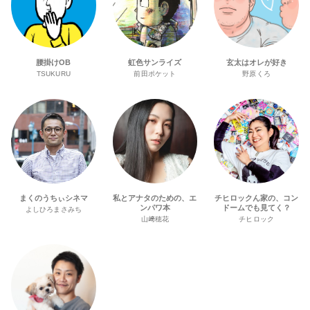
腰掛けOB
虹色サンライズ
玄太はオレが好き
TSUKURU
前田ポケット
野原くろ
まくのうちぃシネマ
私とアナタのための、エ
チヒロックん家の、コン
ンパワ本
ドームでも見てく？
よしひろまさみち
山﨑穂花
チヒロック