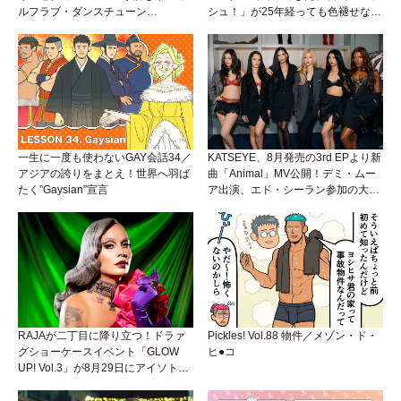
ルフラブ・ダンスチューン
シュ！」が25年経っても色褪せない
「Okaaayyy!!!」が遂にリリース！
理由。
一生に一度も使わないGAY会話34／
KATSEYE、8月発売の3rd EPより新
アジアの誇りをまとえ！世界へ羽ば
曲「Animal」MV公開！デミ・ムー
たく”Gaysian”宣言
ア出演、エド・シーラン参加の大胆
アンセムは必聴！
RAJAが二丁目に降り立つ！ドラァ
Pickles! Vol.88 物件／メゾン・ド・
グショーケースイベント「GLOW
ヒ●コ
UP! Vol.3」が8月29日にアイソトー
プラウンジで開催！