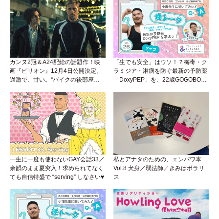
カンヌ2冠＆A24配給の話題作！映
「生でも安全」はウソ！？梅毒・ク
画『ピリオン』12月4日公開決定。
ラミジア・淋病を防ぐ最新の予防薬
過激で、甘い。“バイクの後部座
「DoxyPEP」を、22歳GOGOBOY
席”から始まるラブストーリー。
ダイゴと学ぼう！性トーク〜聞きに
くいことは小堀先生に聞けばイイ！
（Vol.26）
一生に一度も使わないGAY会話33／
私とアナタのための、エンパワ本
余韻のまま夏突入！求められてなく
Vol.8 犬身／弱法師／きみはポラリ
ても自信特盛で “serving” しなさい♥
ス