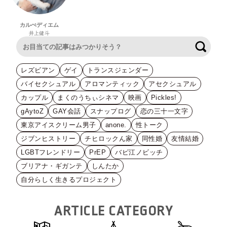
カルぺディエム
井上健斗
検索
レズビアン
ゲイ
トランスジェンダー
バイセクシュアル
アロマンティック
アセクシュアル
カップル
まくのうちぃシネマ
映画
Pickles!
gAytoZ
GAY会話
スナップログ
恋の三十一文字
東京アイスクリーム男子
anone.
性トーク
ジブンヒストリー
チヒロックん家
同性婚
友情結婚
LGBTフレンドリー
PrEP
バビ江ノビッチ
ブリアナ・ギガンテ
しんたか
自分らしく生きるプロジェクト
ARTICLE CATEGORY