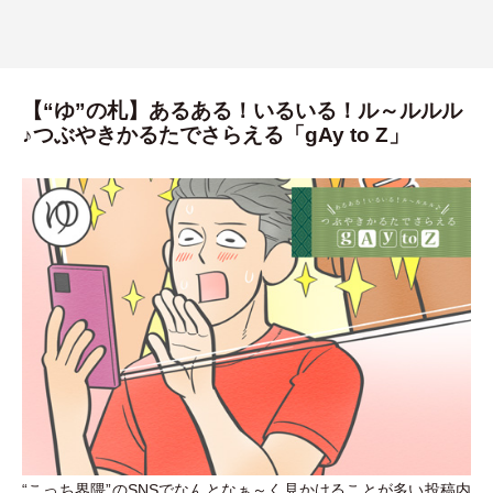
【“ゆ”の札】あるある！いるいる！ル～ルルル
♪つぶやきかるたでさらえる「gAy to Z」
“こっち界隈”のSNSでなんとなぁ～く見かけることが多い投稿内