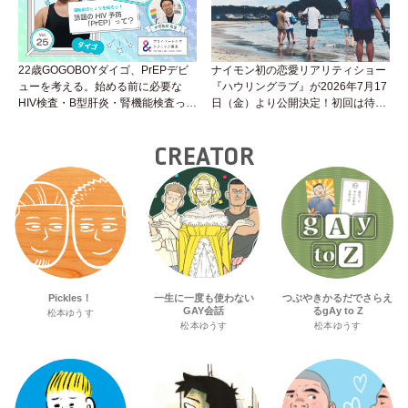
22歳GOGOBOYダイゴ、PrEPデビ
ナイモン初の恋愛リアリティショー
ューを考える。始める前に必要な
『ハウリングラブ』が2026年7月17
HIV検査・B型肝炎・腎機能検査っ
日（金）より公開決定！初回は待望
て？開始前検査のヒミツを知ろう！
の“GMPD”編！？
性トーク～聞きにくいことは小堀先
CREATOR
生に聞けばイイ！（Vol.25）
Pickles！
一生に一度も使わない
つぶやきかるだでさらえ
GAY会話
るgAy to Z
松本ゆうす
松本ゆうす
松本ゆうす