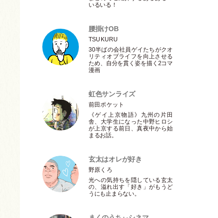
いるいる！
腰掛けOB
TSUKURU
30半ばの会社員ゲイたちがクオ
リティオブライフを向上させる
ため、自分を貫く姿を描く2コマ
漫画
虹色サンライズ
前田ポケット
《ゲイ上京物語》九州の片田
舎、大学生になった中野ヒロシ
が上京する前日、真夜中から始
まるお話。
玄太はオレが好き
野原くろ
光への気持ちを隠している玄太
の、溢れ出す
「
好き
」
がもうど
うにも止まらない。
まくのうちぃシネマ