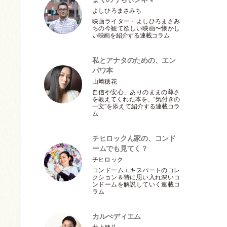
よしひろまさみち
映画ライター
・
よしひろまさみ
ちの今観て欲しい映画〜懐かし
い映画を紹介する連載コラム
私とアナタのための、エン
パワ本
山﨑穂花
自信や安心、ありのままの尊さ
を教えてくれた本を、“気付きの
一文”を添えて紹介する連載コラ
ム
チヒロックん家の、コンド
ームでも見てく？
チヒロック
コンドームエキスパートのコレ
クション＆特に思い入れ深いコ
ンドームを解説していく連載コ
ラム
カルぺディエム