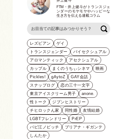
井上健斗
FTM
・
井上健斗がトランスジェ
ンダーのモヤモヤやハッピーな
生き方を伝える連載コラム
検索
レズビアン
ゲイ
トランスジェンダー
バイセクシュアル
アロマンティック
アセクシュアル
カップル
まくのうちぃシネマ
映画
Pickles!
gAytoZ
GAY会話
スナップログ
恋の三十一文字
東京アイスクリーム男子
anone.
性トーク
ジブンヒストリー
チヒロックん家
同性婚
友情結婚
LGBTフレンドリー
PrEP
バビ江ノビッチ
ブリアナ・ギガンテ
しんたか