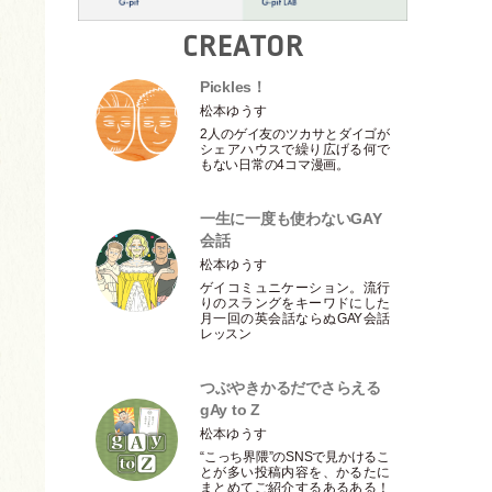
CREATOR
Pickles！
松本ゆうす
2人のゲイ友のツカサとダイゴが
シェアハウスで繰り広げる何で
もない日常の4コマ漫画。
一生に一度も使わないGAY
会話
松本ゆうす
ゲイコミュニケーション。流行
りのスラングをキーワドにした
月一回の英会話ならぬGAY会話
レッスン
つぶやきかるだでさらえる
gAy to Z
松本ゆうす
“こっち界隈”のSNSで見かけるこ
とが多い投稿内容を、かるたに
まとめてご紹介するあるある！