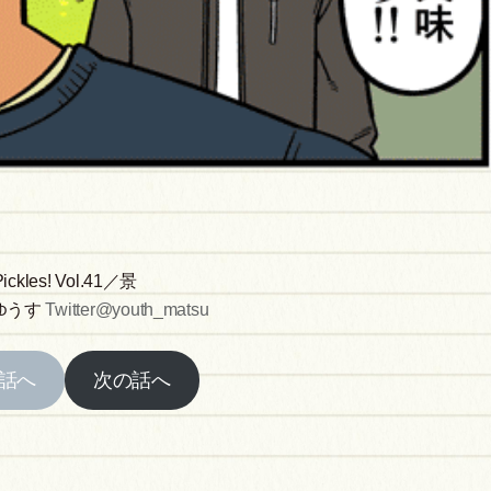
Pickles! Vol.41／景
ゆうす
Twitter@youth_matsu
話へ
次の話へ