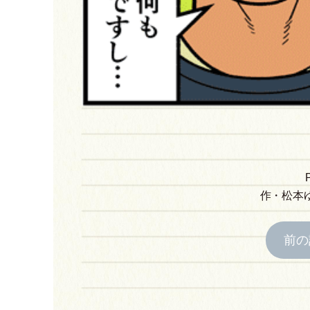
作
・
松本
前の