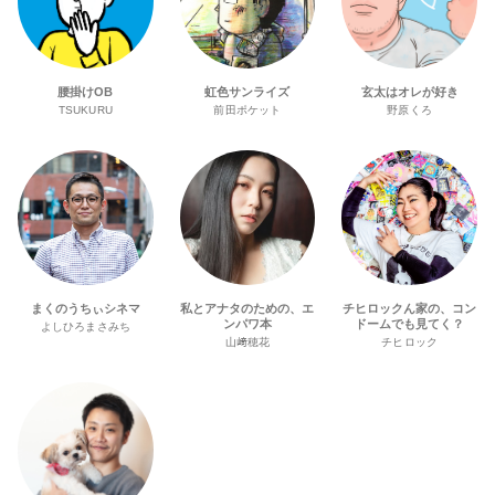
腰掛けOB
虹色サンライズ
玄太はオレが好き
TSUKURU
前田ポケット
野原くろ
まくのうちぃシネマ
私とアナタのための、エ
チヒロックん家の、コン
ンパワ本
ドームでも見てく？
よしひろまさみち
山﨑穂花
チヒロック