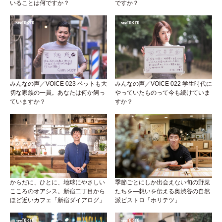
いることは何ですか？
ですか？
みんなの声／VOICE 023 ペットも大
みんなの声／VOICE 022 学生時代に
切な家族の一員。あなたは何か飼っ
やっていたものって今も続けていま
ていますか？
すか？
からだに、ひとに、地球にやさしい
季節ごとにしか出会えない旬の野菜
こころのオアシス。新宿二丁目から
たちを―想いを伝える奥渋谷の自然
ほど近いカフェ「新宿ダイアログ」
派ビストロ「ホリテツ」