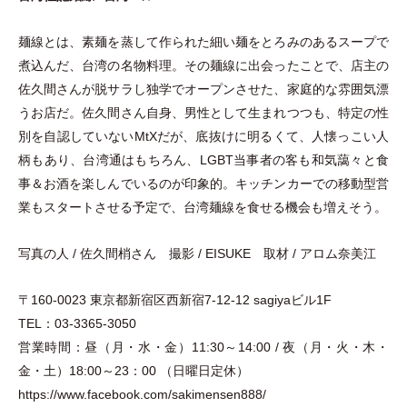
麺線とは、素麺を蒸して作られた細い麺をとろみのあるスープで
煮込んだ、台湾の名物料理。その麺線に出会ったことで、店主の
佐久間さんが脱サラし独学でオープンさせた、家庭的な雰囲気漂
うお店だ。佐久間さん自身、男性として生まれつつも、特定の性
別を自認していないMtXだが、底抜けに明るくて、人懐っこい人
柄もあり、台湾通はもちろん、LGBT当事者の客も和気藹々と食
事＆お酒を楽しんでいるのが印象的。キッチンカーでの移動型営
業もスタートさせる予定で、台湾麺線を食せる機会も増えそう。
写真の人 / 佐久間梢さん 撮影 / EISUKE 取材 / アロム奈美江
〒160-0023 東京都新宿区西新宿7-12-12 sagiyaビル1F
TEL：03-3365-3050
営業時間：昼
（
月
・
水
・
金
）
11:30～14:00 / 夜
（
月
・
火
・
木
・
金
・
土
）
18:00～23：00
（
日曜日定休
）
https://www.facebook.com/sakimensen888/