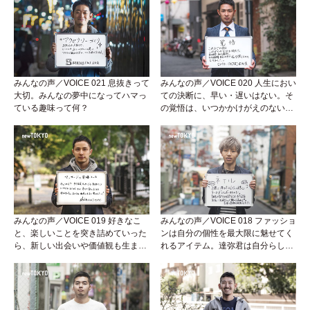
みんなの声／VOICE 021 息抜きって
みんなの声／VOICE 020 人生におい
大切。みんなの夢中になってハマっ
ての決断に、早い・遅いはない。そ
ている趣味って何？
の覚悟は、いつかかけがえのない宝
になる。そう信じて！！
みんなの声／VOICE 019 好きなこ
みんなの声／VOICE 018 ファッショ
と、楽しいことを突き詰めていった
ンは自分の個性を最大限に魅せてく
ら、新しい出会いや価値観も生まれ
れるアイテム。達弥君は自分らしく
た。そういう気づきって最高だよ
キラキラ輝いてます★★★
ね！