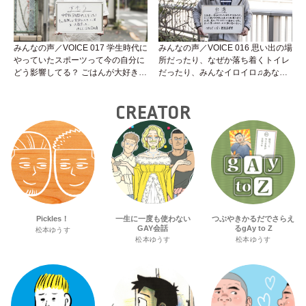
みんなの声／VOICE 017 学生時代に
みんなの声／VOICE 016 思い出の場
やっていたスポーツって今の自分に
所だったり、なぜか落ち着くトイレ
どう影響してる？ ごはんが大好きな
だったり、みんなイロイロ♫あなた
けんた君の声を聞いてみよう。
の大好きな場所ってどこ？
CREATOR
Pickles！
一生に一度も使わない
つぶやきかるだでさらえ
GAY会話
るgAy to Z
松本ゆうす
松本ゆうす
松本ゆうす