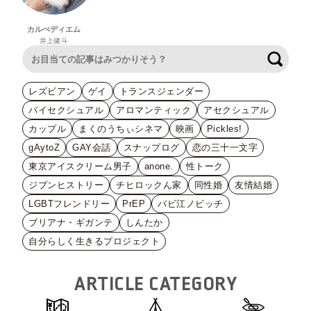
カルぺディエム
井上健斗
検索
レズビアン
ゲイ
トランスジェンダー
バイセクシュアル
アロマンティック
アセクシュアル
カップル
まくのうちぃシネマ
映画
Pickles!
gAytoZ
GAY会話
スナップログ
恋の三十一文字
東京アイスクリーム男子
anone.
性トーク
ジブンヒストリー
チヒロックん家
同性婚
友情結婚
LGBTフレンドリー
PrEP
バビ江ノビッチ
ブリアナ・ギガンテ
しんたか
自分らしく生きるプロジェクト
ARTICLE CATEGORY