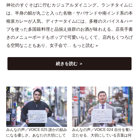
神社のすぐそばに佇むカジュアルダイニング。ランチタイムに
は、半身の鯖が丸ごと入った名物
・
サバサンドや南インド系の本
格派カレーが人気。ディナータイムには、多種のスパイス＆ハー
ブを使った多国籍料理と品揃え抜群のお酒が味わえる。店長手書
きのメニューボードもポップで可愛いらしくて、店内もくつろげ
る空間なこともあり、女子会で…
もっと読む »
続きを読む ＞
みんなの声／VOICE 025 誰かの励み
みんなの声／VOICE 024 自分を奮い
になる優しさ。あなたの大切にして
立たせる、大切にしている言葉は何