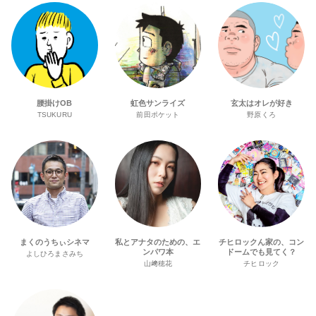
腰掛けOB
虹色サンライズ
玄太はオレが好き
TSUKURU
前田ポケット
野原くろ
まくのうちぃシネマ
私とアナタのための、エ
チヒロックん家の、コン
ンパワ本
ドームでも見てく？
よしひろまさみち
山﨑穂花
チヒロック