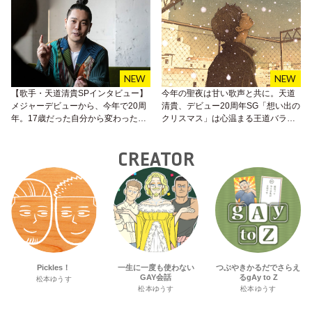
【歌手・天道清貴SPインタビュー】
今年の聖夜は甘い歌声と共に。天道
メジャーデビューから、今年で20周
清貴、デビュー20周年SG「想い出の
年。17歳だった自分から変わったこ
クリスマス」は心温まる王道バラー
と、変わらなかったこと。
ド♡
CREATOR
Pickles！
一生に一度も使わない
つぶやきかるだでさらえ
GAY会話
るgAy to Z
松本ゆうす
松本ゆうす
松本ゆうす