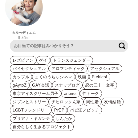
カルぺディエム
井上健斗
検索
レズビアン
ゲイ
トランスジェンダー
バイセクシュアル
アロマンティック
アセクシュアル
カップル
まくのうちぃシネマ
映画
Pickles!
gAytoZ
GAY会話
スナップログ
恋の三十一文字
東京アイスクリーム男子
anone.
性トーク
ジブンヒストリー
チヒロックん家
同性婚
友情結婚
LGBTフレンドリー
PrEP
バビ江ノビッチ
ブリアナ・ギガンテ
しんたか
自分らしく生きるプロジェクト