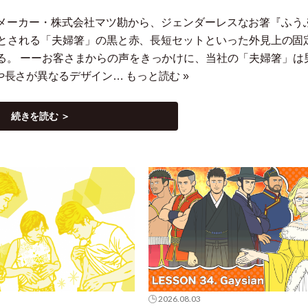
箸メーカー
・
株式会社マツ勘から、ジェンダーレスなお箸『ふう
とされる
「
夫婦箸
」
の黒と赤、長短セットといった外見上の固
る。 ーーお客さまからの声をきっかけに、当社の
「
夫婦箸
」
は
や長さが異なるデザイン…
もっと読む »
続きを読む ＞
2026.08.03