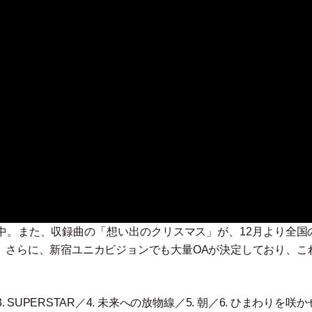
開中。また、収録曲の
「
想い出のクリスマス
」
が、12月より全国
。さらに、新宿ユニカビジョンでも大量OAが決定しており、こ
t／3. SUPERSTAR／4. 未来への放物線／5. 朝／6. ひまわりを咲