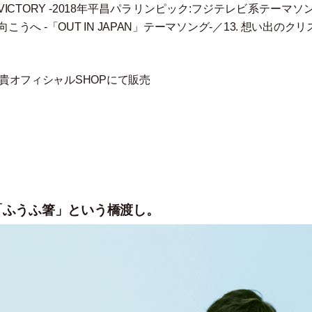
 VICTORY -2018年平昌パラリンピック:フジテレビ系テーマソ
虹の向こうへ -
「
OUT IN JAPAN
」
テーマソング-／13. 想い出のクリ
貴オフィシャルSHOPにて販売
「ふうふ箸」という橋渡し。