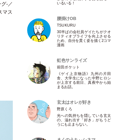
いるいる！
ング-／
スマス
腰掛けOB
TSUKURU
30半ばの会社員ゲイたちがクオ
リティオブライフを向上させる
ため、自分を貫く姿を描く2コマ
漫画
虹色サンライズ
前田ポケット
《ゲイ上京物語》九州の片田
舎、大学生になった中野ヒロシ
が上京する前日、真夜中から始
まるお話。
玄太はオレが好き
野原くろ
光への気持ちを隠している玄太
の、溢れ出す
「
好き
」
がもうど
うにも止まらない。
まくのうちぃシネマ