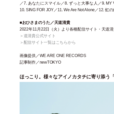
／7. あなたにスマイル／8. ずっと大事な人／9. MY
10. SING FOR JOY／11. We Are Not Alone／12. 
■
おひさまのうた／天道清貴
2022年11月22日
（
火
）
より各種配信サイト
・
天道清
＞道清貴公式サイト
＞配信サイト一覧はこちらから
画像提供／WE ARE ONE RECORDS
記事制作／newTOKYO
ほっこり。様々なアイノカタチに寄り添う