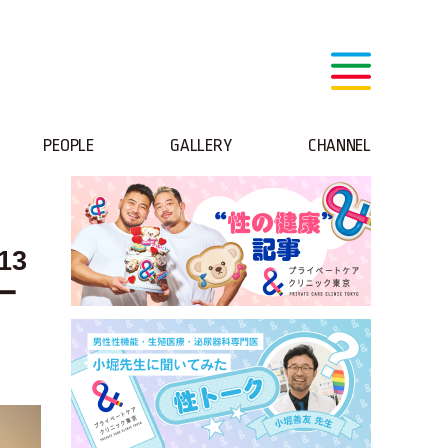
PEOPLE
GALLERY
CHANNEL
13
ー