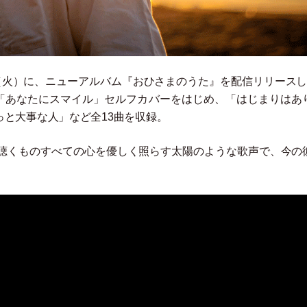
（
火
）
に、ニューアルバム『おひさまのうた』を配信リリースし
「
あなたにスマイル
」
セルフカバーをはじめ、
「
はじまりはあ
っと大事な人
」
など全13曲を収録。
聴くものすべての心を優しく照らす太陽のような歌声で、今の
。