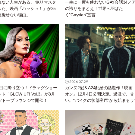
れない人生がある。4Kリマスタ
一生に一度も使わないGAY会話34／
きた、映画「ハッシュ！」が25
の誇りをまとえ！世界へ羽ばた
色褪せない理由。
く”Gaysian”宣言
2026.07.29
丁目に降り立つ！ドラァグショー
カンヌ2冠＆A24配給の話題作！映画
「GLOW UP! Vol.3」が8月
オン』12月4日公開決定。過激で、甘
イソトープラウンジで開催！
い。“バイクの後部座席”から始まるラ
ーリー。