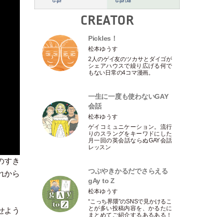
CREATOR
Pickles！
松本ゆうす
2人のゲイ友のツカサとダイゴが
シェアハウスで繰り広げる何で
もない日常の4コマ漫画。
一生に一度も使わないGAY
会話
松本ゆうす
ゲイコミュニケーション。流行
りのスラングをキーワドにした
月一回の英会話ならぬGAY会話
レッスン
のすき
つぶやきかるだでさらえる
れから
gAy to Z
松本ゆうす
“こっち界隈”のSNSで見かけるこ
とが多い投稿内容を、かるたに
かせよう
まとめてご紹介するあるある！