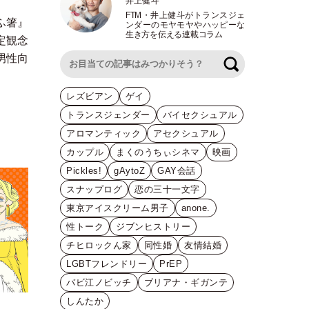
井上健斗
FTM
・
井上健斗がトランスジェ
ふ箸』
ンダーのモヤモヤやハッピーな
生き方を伝える連載コラム
定観念
男性向
検索
レズビアン
ゲイ
トランスジェンダー
バイセクシュアル
アロマンティック
アセクシュアル
カップル
まくのうちぃシネマ
映画
Pickles!
gAytoZ
GAY会話
スナップログ
恋の三十一文字
東京アイスクリーム男子
anone.
性トーク
ジブンヒストリー
チヒロックん家
同性婚
友情結婚
LGBTフレンドリー
PrEP
バビ江ノビッチ
ブリアナ・ギガンテ
しんたか