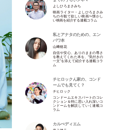
よしひろまさみち
映画ライター
・
よしひろまさみ
ちの今観て欲しい映画〜懐かし
い映画を紹介する連載コラム
私とアナタのための、エン
パワ本
山﨑穂花
自信や安心、ありのままの尊さ
を教えてくれた本を、“気付きの
一文”を添えて紹介する連載コラ
ム
チヒロックん家の、コンド
ームでも見てく？
チヒロック
コンドームエキスパートのコレ
クション＆特に思い入れ深いコ
ンドームを解説していく連載コ
ラム
カルぺディエム