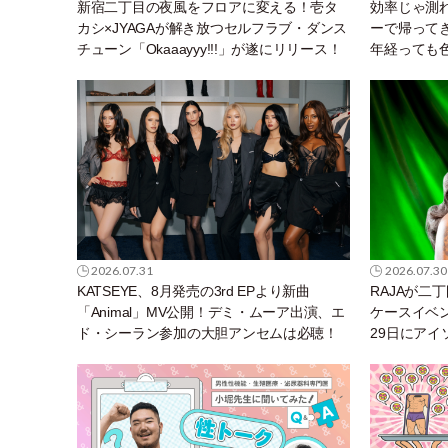
新宿二丁目の夜風をフロアに変える！壱タ
効率じゃ測
カシ×JYAGAが解き放つセルフラブ・ダンス
ーで帰って
チューン「Okaaayyy!!!」が遂にリリース！
年経っても
2026.07.31
2026.07.30
KATSEYE、8月発売の3rd EPより新曲
RAJAが二
「Animal」MV公開！デミ・ムーア出演、エ
ケースイベント
ド・シーラン参加の大胆アンセムは必聴！
29日にア