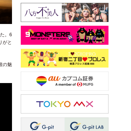
た。6
りがと
彼の魅