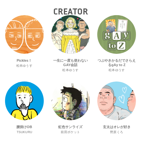
CREATOR
Pickles！
一生に一度も使わない
つぶやきかるだでさらえ
GAY会話
るgAy to Z
松本ゆうす
松本ゆうす
松本ゆうす
腰掛けOB
虹色サンライズ
玄太はオレが好き
TSUKURU
前田ポケット
野原くろ