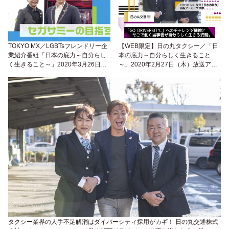
TOKYO MX／LGBTsフレンドリー企
【WEB限定】日の丸タクシー／「日
業紹介番組「日本の底力～自分らし
本の底力～自分らしく生きること
く生きること～」2020年3月26日
～」2020年2月27日（木）放送アー
（木）放送
カイブ映像
タクシー業界の人手不足解消はダイバーシティ採用がカギ！ 日の丸交通株式