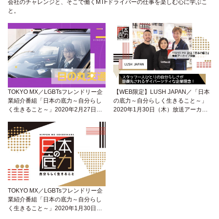
会社のチャレンジと、そこで働くMTFドライバーの仕事を楽しむ心に学ぶこ
と。
TOKYO MX／LGBTsフレンドリー企
【WEB限定】LUSH JAPAN／「日本
業紹介番組「日本の底力～自分らし
の底力～自分らしく生きること～」
く生きること～」2020年2月27日
2020年1月30日（木）放送アーカイ
（木）放送
ブ映像
TOKYO MX／LGBTsフレンドリー企
業紹介番組「日本の底力～自分らし
く生きること～」2020年1月30日
（木）放送