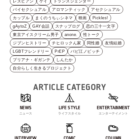
レズビアン
ゲイ
トランスジェンダー
バイセクシュアル
アロマンティック
アセクシュアル
カップル
まくのうちぃシネマ
映画
Pickles!
gAytoZ
GAY会話
スナップログ
恋の三十一文字
東京アイスクリーム男子
anone.
性トーク
ジブンヒストリー
チヒロックん家
同性婚
友情結婚
LGBTフレンドリー
PrEP
バビ江ノビッチ
ブリアナ・ギガンテ
しんたか
自分らしく生きるプロジェクト
ARTICLE CATEGORY
NEWS
LIFE STYLE
ENTERTAINMENT
ニュース
ライフスタイル
エンターテイメント
INTERVIEW
COMIC
COLUMN