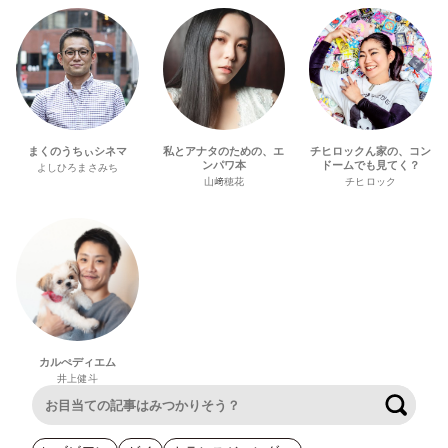
まくのうちぃシネマ
私とアナタのための、エ
チヒロックん家の、コン
ンパワ本
ドームでも見てく？
よしひろまさみち
山﨑穂花
チヒロック
カルぺディエム
井上健斗
検索