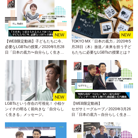
【WEB限定動画】子どもたちに今、
TOKYO MX「日本の底力」2020年5
必要なLGBTsの授業／2020年5月28
月28日（木）放送／未来を担う子ど
日「日本の底力〜自分らしく生きる
もたちに必要なLGBTsの授業とは？
こと〜」放送アーカイブ映像が公開
LGBTsという存在の可視化！ 小椋ケ
【WEB限定動画】
ンイチの明るく前向きな「自分らし
セガサミーグループ／2020年3月26
く生きる」メッセージ。
日「日本の底力～自分らしく生きる
こと～」放送アーカイブ映像が公開