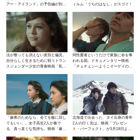
アー・アイランド」の予告編が到
ィルム「うちのはなし」がスゴイ！
着！
法が整っても消えない差別と偏見。
同性愛者というだけで家族に命を奪
自分らしく生きるために戦うトラン
われる国。ドキュメンタリー映画
スジェンダー少女の青春映画「私は
「チェチェンへようこそーゲイの粛
ヴァレンティナ」
清ー」
「麻希のためなら、全てを敵に回し
北海道で出会った、タイ出身の青年
てもいい」。女子高生2人が奏で
2人の行く先は。映画「プレゼン
る、真っ直ぐな気持ち。映画「麻希
ト・パーフェクト」が3月18日より
のいる世界」が絶賛公開中！
二週間限定上映！