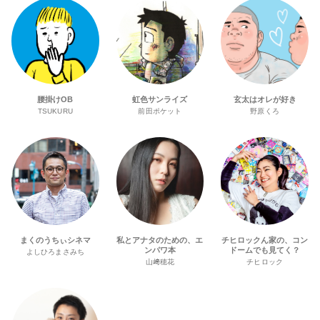
腰掛けOB
虹色サンライズ
玄太はオレが好き
TSUKURU
前田ポケット
野原くろ
まくのうちぃシネマ
私とアナタのための、エ
チヒロックん家の、コン
ンパワ本
ドームでも見てく？
よしひろまさみち
山﨑穂花
チヒロック