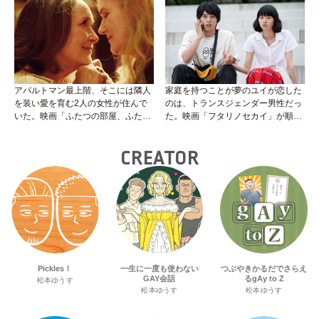
アパルトマン最上階、そこには隣人
家庭を持つことが夢のユイが恋した
を装い愛を育む2人の女性が住んで
のは、トランスジェンダー男性だっ
いた。映画「ふたつの部屋、ふたり
た。映画「フタリノセカイ」が順次
の暮らし」が4月8日公開！
全国公開中。
CREATOR
Pickles！
一生に一度も使わない
つぶやきかるだでさらえ
GAY会話
るgAy to Z
松本ゆうす
松本ゆうす
松本ゆうす