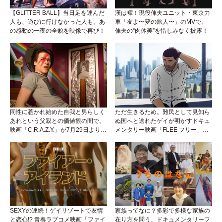
【GLITTER BALL】当日足を運んだ
漢は褌！現役俥夫ユニット・東京力
人も、遊びに行けなかった人も。あ
車「友よ〜夢の旅人〜」のMVで、
の感動の一夜の全貌を映像で再び！
俥夫の“肉体美”を惜しみなく披露！
同性に惹かれ始めた自我と男らしく
ただ生きるため。難民として見知ら
あれという父親との価値観の間で。
ぬ国へと逃れたゲイが明かすドキュ
映画「C.R.A.Z.Y.」が7月29日より公
メンタリー映画「FLEE フリー」が
開！
公開！
SEXYの連続！ゲイリゾートで友情
家族ってなに？多彩で多様な家族の
と恋心!? 青春ラブコメ映画「ファイ
在り方を問う、ドキュメンタリーフ