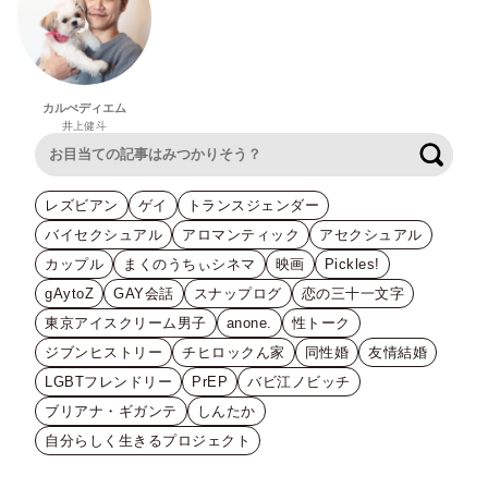
カルぺディエム
井上健斗
検索
レズビアン
ゲイ
トランスジェンダー
バイセクシュアル
アロマンティック
アセクシュアル
カップル
まくのうちぃシネマ
映画
Pickles!
gAytoZ
GAY会話
スナップログ
恋の三十一文字
東京アイスクリーム男子
anone.
性トーク
ジブンヒストリー
チヒロックん家
同性婚
友情結婚
LGBTフレンドリー
PrEP
バビ江ノビッチ
ブリアナ・ギガンテ
しんたか
自分らしく生きるプロジェクト