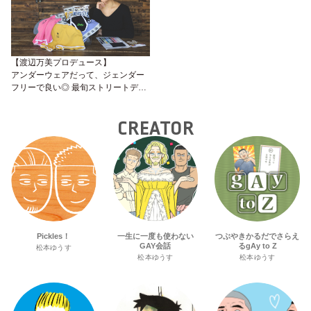
【渡辺万美プロデュース】
アンダーウェアだって、ジェンダー
フリーで良い◎ 最旬ストリートデザ
インが目を惹く「Bushy Park」が
LGBTsアライな社会を加速させる！
CREATOR
Pickles！
一生に一度も使わない
つぶやきかるだでさらえ
GAY会話
るgAy to Z
松本ゆうす
松本ゆうす
松本ゆうす