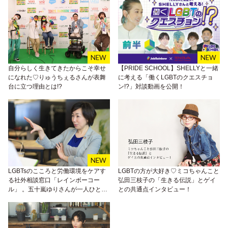
自分らしく生きてきたからこそ幸せ
【PRIDE SCHOOL】SHELLYと一緒
になれた♡りゅうちぇるさんが表舞
に考える「働くLGBTのクエスチョ
台に立つ理由とは!?
ン!?」対談動画を公開！
LGBTsのこころと労働環境をケアす
LGBTの方が大好き♡ミコちゃんこと
る社外相談窓口「レインボーコー
弘田三枝子の「生きる伝説」とゲイ
ル」 。五十嵐ゆりさんが一人ひとり
との共通点インタビュー！
の声に耳を傾ける理由とは？