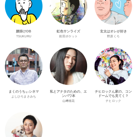
腰掛けOB
虹色サンライズ
玄太はオレが好き
TSUKURU
前田ポケット
野原くろ
まくのうちぃシネマ
私とアナタのための、エ
チヒロックん家の、コン
ンパワ本
ドームでも見てく？
よしひろまさみち
山﨑穂花
チヒロック