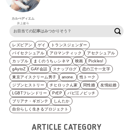
カルぺディエム
井上健斗
検索
レズビアン
ゲイ
トランスジェンダー
バイセクシュアル
アロマンティック
アセクシュアル
カップル
まくのうちぃシネマ
映画
Pickles!
gAytoZ
GAY会話
スナップログ
恋の三十一文字
東京アイスクリーム男子
anone.
性トーク
ジブンヒストリー
チヒロックん家
同性婚
友情結婚
LGBTフレンドリー
PrEP
バビ江ノビッチ
ブリアナ・ギガンテ
しんたか
自分らしく生きるプロジェクト
ARTICLE CATEGORY