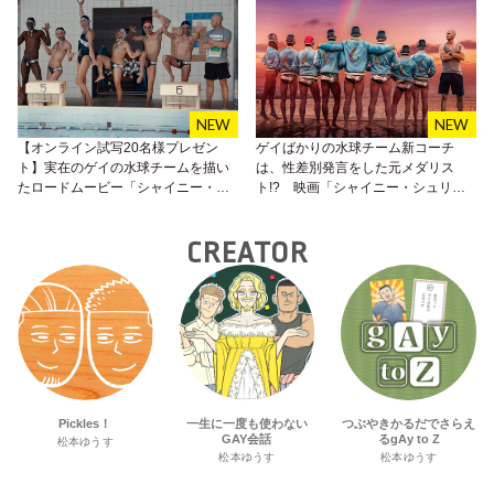
【オンライン試写20名様プレゼン
ゲイばかりの水球チーム新コーチ
ト】実在のゲイの水球チームを描い
は、性差別発言をした元メダリス
たロードムービー「シャイニー・シ
ト!? 映画「シャイニー・シュリン
ュリンプス！愉快で愛しい仲間た
プス！」が7月9日（金）より公開！
ち」
CREATOR
Pickles！
一生に一度も使わない
つぶやきかるだでさらえ
GAY会話
るgAy to Z
松本ゆうす
松本ゆうす
松本ゆうす