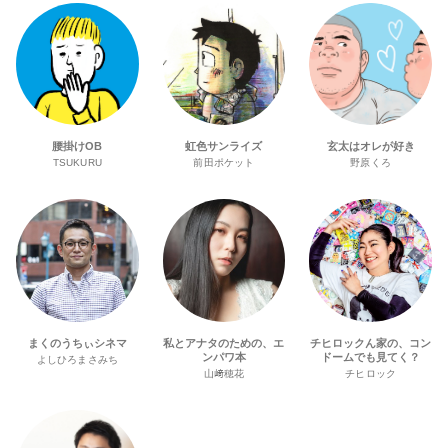
腰掛けOB
虹色サンライズ
玄太はオレが好き
TSUKURU
前田ポケット
野原くろ
まくのうちぃシネマ
私とアナタのための、エ
チヒロックん家の、コン
ンパワ本
ドームでも見てく？
よしひろまさみち
山﨑穂花
チヒロック