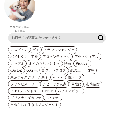
カルぺディエム
井上健斗
検索
レズビアン
ゲイ
トランスジェンダー
バイセクシュアル
アロマンティック
アセクシュアル
カップル
まくのうちぃシネマ
映画
Pickles!
gAytoZ
GAY会話
スナップログ
恋の三十一文字
東京アイスクリーム男子
anone.
性トーク
ジブンヒストリー
チヒロックん家
同性婚
友情結婚
LGBTフレンドリー
PrEP
バビ江ノビッチ
ブリアナ・ギガンテ
しんたか
自分らしく生きるプロジェクト