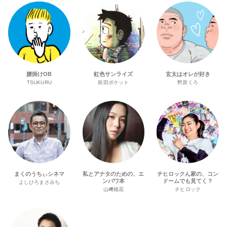
腰掛けOB
虹色サンライズ
玄太はオレが好き
TSUKURU
前田ポケット
野原くろ
まくのうちぃシネマ
私とアナタのための、エ
チヒロックん家の、コン
ンパワ本
ドームでも見てく？
よしひろまさみち
山﨑穂花
チヒロック