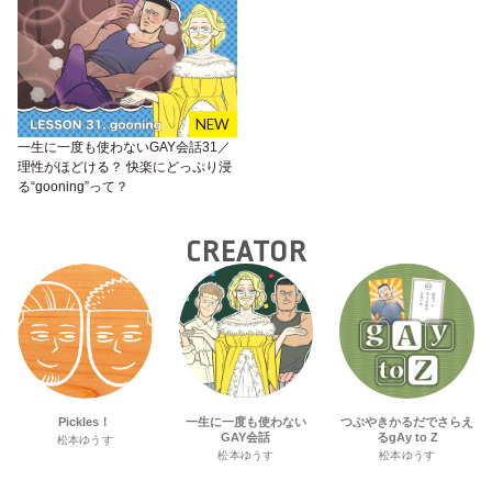
一生に一度も使わないGAY会話31／
理性がほどける？ 快楽にどっぷり浸
る“gooning”って？
CREATOR
Pickles！
一生に一度も使わない
つぶやきかるだでさらえ
GAY会話
るgAy to Z
松本ゆうす
松本ゆうす
松本ゆうす