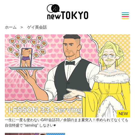
ホーム
>
ゲイ英会話
一生に一度も使わないGAY会話33／余韻のまま夏突入！求められてなくても
自信特盛で “serving” しなさい♥