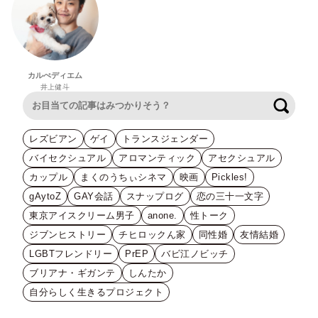
カルぺディエム
井上健斗
検索
レズビアン
ゲイ
トランスジェンダー
バイセクシュアル
アロマンティック
アセクシュアル
カップル
まくのうちぃシネマ
映画
Pickles!
gAytoZ
GAY会話
スナップログ
恋の三十一文字
東京アイスクリーム男子
anone.
性トーク
ジブンヒストリー
チヒロックん家
同性婚
友情結婚
LGBTフレンドリー
PrEP
バビ江ノビッチ
ブリアナ・ギガンテ
しんたか
自分らしく生きるプロジェクト