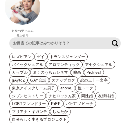
カルぺディエム
井上健斗
検索
レズビアン
ゲイ
トランスジェンダー
バイセクシュアル
アロマンティック
アセクシュアル
カップル
まくのうちぃシネマ
映画
Pickles!
gAytoZ
GAY会話
スナップログ
恋の三十一文字
東京アイスクリーム男子
anone.
性トーク
ジブンヒストリー
チヒロックん家
同性婚
友情結婚
LGBTフレンドリー
PrEP
バビ江ノビッチ
ブリアナ・ギガンテ
しんたか
自分らしく生きるプロジェクト