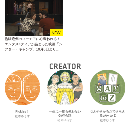
抱腹絶倒のユーモアに心奪われる！
エンタメ×クィアが詰まった映画「シ
アター・キャンプ」10月6日より公
開！
CREATOR
Pickles！
一生に一度も使わない
つぶやきかるだでさらえ
GAY会話
るgAy to Z
松本ゆうす
松本ゆうす
松本ゆうす