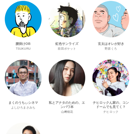
腰掛けOB
虹色サンライズ
玄太はオレが好き
TSUKURU
前田ポケット
野原くろ
まくのうちぃシネマ
私とアナタのための、エ
チヒロックん家の、コン
ンパワ本
ドームでも見てく？
よしひろまさみち
山﨑穂花
チヒロック