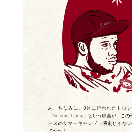
あ、ちなみに、9月に行われたトロ
「
Summer Qamp
」
という映画が、この
ースのサマーキャンプ
（
演劇じゃな
て〜〜！