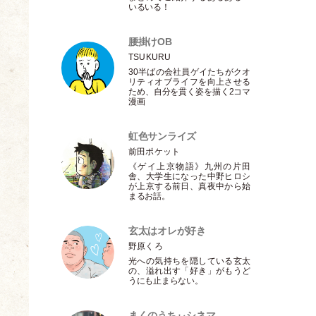
いるいる！
腰掛けOB
TSUKURU
30半ばの会社員ゲイたちがクオ
リティオブライフを向上させる
ため、自分を貫く姿を描く2コマ
漫画
虹色サンライズ
前田ポケット
《ゲイ上京物語》九州の片田
舎、大学生になった中野ヒロシ
が上京する前日、真夜中から始
まるお話。
玄太はオレが好き
野原くろ
光への気持ちを隠している玄太
の、溢れ出す
「
好き
」
がもうど
うにも止まらない。
まくのうちぃシネマ