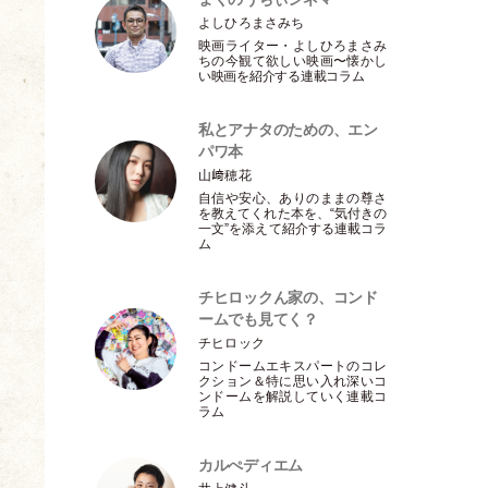
よしひろまさみち
映画ライター
・
よしひろまさみ
ちの今観て欲しい映画〜懐かし
い映画を紹介する連載コラム
私とアナタのための、エン
パワ本
山﨑穂花
自信や安心、ありのままの尊さ
を教えてくれた本を、“気付きの
一文”を添えて紹介する連載コラ
ム
チヒロックん家の、コンド
ームでも見てく？
チヒロック
コンドームエキスパートのコレ
クション＆特に思い入れ深いコ
ンドームを解説していく連載コ
ラム
カルぺディエム