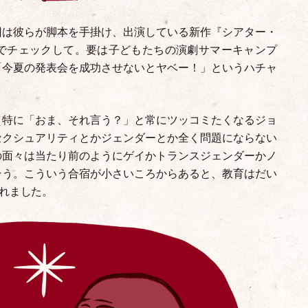
回は彼らが脚本を手掛け、出演している新作『シアター
・
でチェックして。要は子どもたちの演劇サマーキャンプ
「
今夏の発表会を成功させないとヤベー！
」
というハチャ
（
特に
「
おま、それ言う？
」
と常にツッコミたくなるジョ
セクシュアリティとかジェンダーとか全く問題にならない
の面々は当たり前のようにゲイかトランスジェンダーかノ
そう。こういう合宿が小さいころからあると、教育はだい
れました。