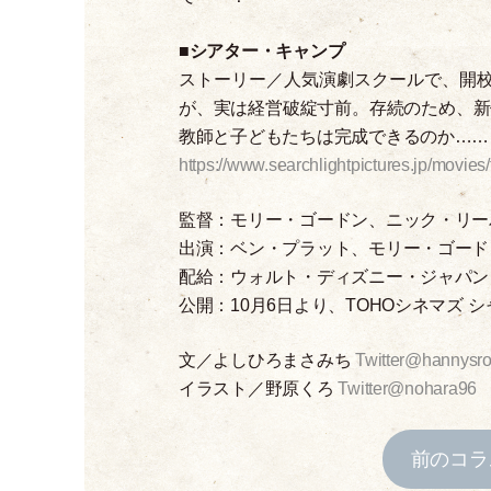
■
シアター
・
キャンプ
ストーリー／人気演劇スクールで、開
が、実は経営破綻寸前。存続のため、新
教師と子どもたちは完成できるのか……
https://www.searchlightpictures.jp/movie
監督：モリー
・
ゴードン、ニック
・
リー
出演：ベン
・
プラット、モリー
・
ゴード
配給：ウォルト
・
ディズニー
・
ジャパン
公開：10月6日より、TOHOシネマズ
文／よしひろまさみち
Twitter@hannysr
イラスト／野原くろ
Twitter@nohara96
前のコラ