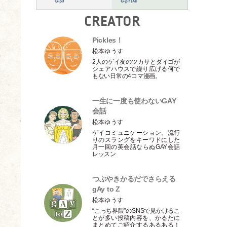
CREATOR
Pickles！
松本ゆうす
2人のゲイ友のツカサとダイゴが
シェアハウスで繰り広げる何で
もない日常の4コマ漫画。
一生に一度も使わないGAY
会話
松本ゆうす
ゲイコミュニケーション。流行
りのスラングをキーワドにした
月一回の英会話ならぬGAY会話
レッスン
つぶやきかるだでさらえる
gAy to Z
松本ゆうす
“こっち界隈”のSNSで見かけるこ
とが多い投稿内容を、かるたに
まとめてご紹介するあるある！