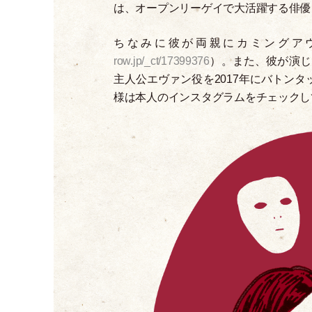
は、オープンリーゲイで大活躍する俳優
ちなみに彼が両親にカミングア
row.jp/_ct/17399376
）
。また、彼が演じ
主人公エヴァン役を2017年にバトンタ
様は本人のインスタグラムをチェックし