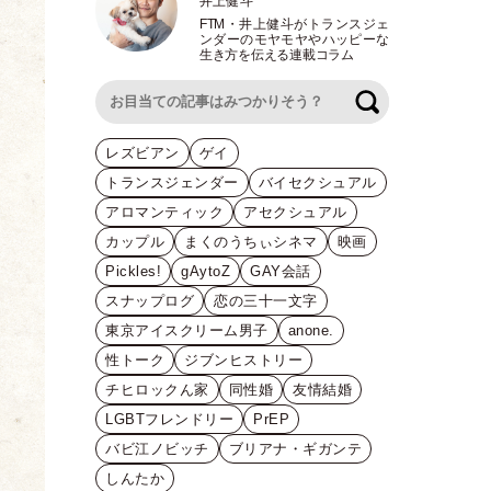
井上健斗
FTM
・
井上健斗がトランスジェ
ンダーのモヤモヤやハッピーな
生き方を伝える連載コラム
検索
レズビアン
ゲイ
トランスジェンダー
バイセクシュアル
アロマンティック
アセクシュアル
カップル
まくのうちぃシネマ
映画
Pickles!
gAytoZ
GAY会話
スナップログ
恋の三十一文字
東京アイスクリーム男子
anone.
性トーク
ジブンヒストリー
チヒロックん家
同性婚
友情結婚
LGBTフレンドリー
PrEP
バビ江ノビッチ
ブリアナ・ギガンテ
しんたか