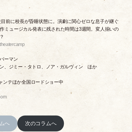
校目前に校長が昏睡状態に。演劇に関心ゼロな息子が継ぐ
作ミュージカル発表に残された時間は3週間。変人揃いの
？
s/theatercamp
バーマン
ン、ジミー
・
タトロ、ノア
・
ガルヴィン ほか
 シャンテほか全国ロードショー中
oom
ムへ
次のコラムへ