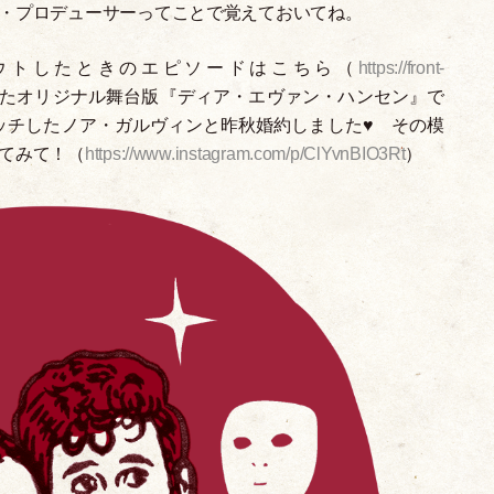
・
プロデューサーってことで覚えておいてね。
ウトしたときのエピソードはこちら
（
https://front-
たオリジナル舞台版『ディア
・
エヴァン
・
ハンセン』で
ッチしたノア
・
ガルヴィンと昨秋婚約しました♥︎ その模
てみて！
（
https://www.instagram.com/p/ClYvnBIO3Rt
）