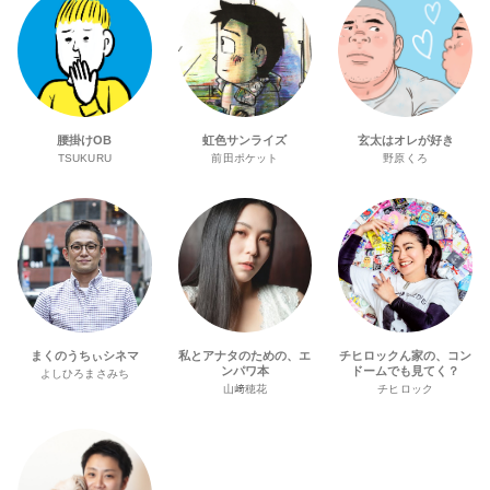
腰掛けOB
虹色サンライズ
玄太はオレが好き
TSUKURU
前田ポケット
野原くろ
まくのうちぃシネマ
私とアナタのための、エ
チヒロックん家の、コン
ンパワ本
ドームでも見てく？
よしひろまさみち
山﨑穂花
チヒロック