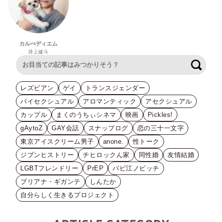
カルぺディエム
井上健斗
検索
レズビアン
ゲイ
トランスジェンダー
バイセクシュアル
アロマンティック
アセクシュアル
カップル
まくのうちぃシネマ
映画
Pickles!
gAytoZ
GAY会話
スナップログ
恋の三十一文字
東京アイスクリーム男子
anone.
性トーク
ジブンヒストリー
チヒロックん家
同性婚
友情結婚
LGBTフレンドリー
PrEP
バビ江ノビッチ
ブリアナ・ギガンテ
しんたか
自分らしく生きるプロジェクト