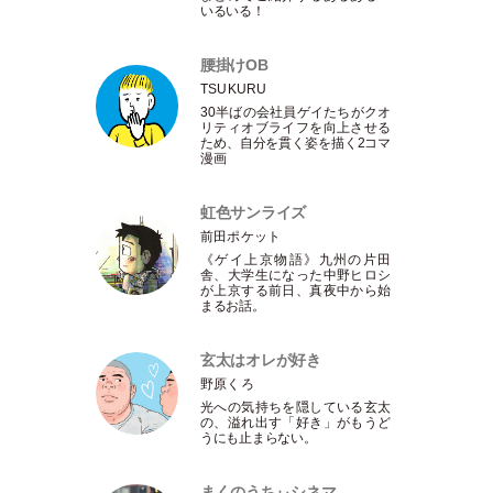
いるいる！
腰掛けOB
TSUKURU
30半ばの会社員ゲイたちがクオ
リティオブライフを向上させる
ため、自分を貫く姿を描く2コマ
漫画
虹色サンライズ
前田ポケット
《ゲイ上京物語》九州の片田
舎、大学生になった中野ヒロシ
が上京する前日、真夜中から始
まるお話。
玄太はオレが好き
野原くろ
光への気持ちを隠している玄太
の、溢れ出す
「
好き
」
がもうど
うにも止まらない。
まくのうちぃシネマ