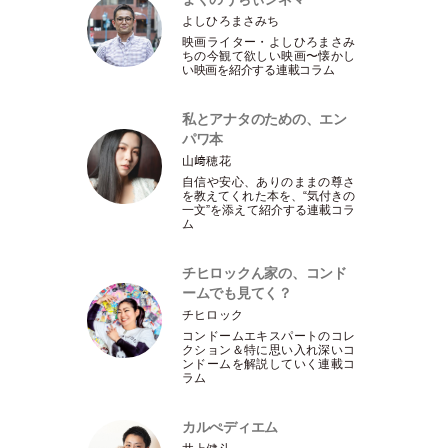
よしひろまさみち
映画ライター
・
よしひろまさみ
ちの今観て欲しい映画〜懐かし
い映画を紹介する連載コラム
私とアナタのための、エン
パワ本
山﨑穂花
自信や安心、ありのままの尊さ
を教えてくれた本を、“気付きの
一文”を添えて紹介する連載コラ
ム
チヒロックん家の、コンド
ームでも見てく？
チヒロック
コンドームエキスパートのコレ
クション＆特に思い入れ深いコ
ンドームを解説していく連載コ
ラム
カルぺディエム