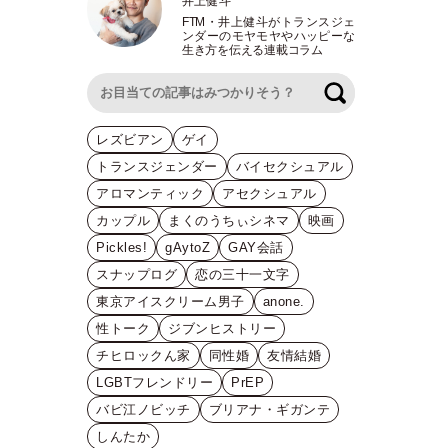
井上健斗
FTM
・
井上健斗がトランスジェ
ンダーのモヤモヤやハッピーな
生き方を伝える連載コラム
検索
レズビアン
ゲイ
トランスジェンダー
バイセクシュアル
アロマンティック
アセクシュアル
カップル
まくのうちぃシネマ
映画
Pickles!
gAytoZ
GAY会話
スナップログ
恋の三十一文字
東京アイスクリーム男子
anone.
性トーク
ジブンヒストリー
チヒロックん家
同性婚
友情結婚
LGBTフレンドリー
PrEP
バビ江ノビッチ
ブリアナ・ギガンテ
しんたか