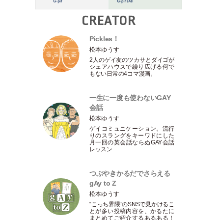
CREATOR
Pickles！
松本ゆうす
2人のゲイ友のツカサとダイゴが
シェアハウスで繰り広げる何で
もない日常の4コマ漫画。
一生に一度も使わないGAY
会話
松本ゆうす
ゲイコミュニケーション。流行
りのスラングをキーワドにした
月一回の英会話ならぬGAY会話
レッスン
つぶやきかるだでさらえる
gAy to Z
松本ゆうす
“こっち界隈”のSNSで見かけるこ
とが多い投稿内容を、かるたに
まとめてご紹介するあるある！