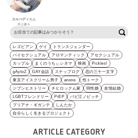
カルぺディエム
井上健斗
検索
レズビアン
ゲイ
トランスジェンダー
バイセクシュアル
アロマンティック
アセクシュアル
カップル
まくのうちぃシネマ
映画
Pickles!
gAytoZ
GAY会話
スナップログ
恋の三十一文字
東京アイスクリーム男子
anone.
性トーク
ジブンヒストリー
チヒロックん家
同性婚
友情結婚
LGBTフレンドリー
PrEP
バビ江ノビッチ
ブリアナ・ギガンテ
しんたか
自分らしく生きるプロジェクト
ARTICLE CATEGORY