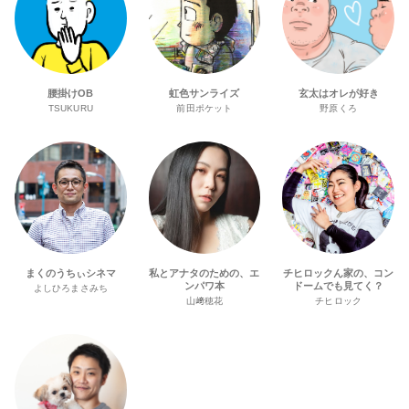
腰掛けOB
虹色サンライズ
玄太はオレが好き
TSUKURU
前田ポケット
野原くろ
まくのうちぃシネマ
私とアナタのための、エ
チヒロックん家の、コン
ンパワ本
ドームでも見てく？
よしひろまさみち
山﨑穂花
チヒロック