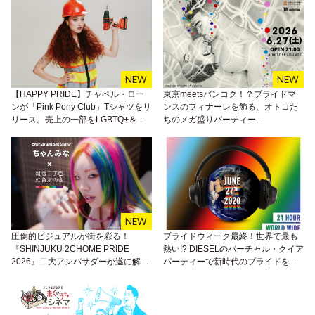
【HAPPY PRIDE】チャペル・ロー
東京meetsバンコク！？プライドマ
ンが「Pink Pony Club」Tシャツをリ
ンスのフィナーレを飾る、オトコた
リース。売上の一部をLGBTQ+＆ト
ちのメガ盛りパーティー
ランスジェンダーユース支援プロジ
『BEEFCAKE 第9弾』がアイソに襲
ェクトへ寄付
来！
圧倒的ビジュアルが街を彩る！
プライドウィーク最終！世界で最も
『SHINJUKU 2CHOME PRIDE
熱い!? DIESELのバーチャル・クイア
2026』二大アンバサダーが遂に解
パーティーで新時代のプライドを体
禁。ちゃんみな＆「ボーイフレン
験しよう！
ド」シーズン2に登場した7名が就
任！