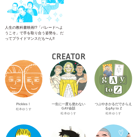
人生の教科書映画!?「パレードへよ
うこそ」で手を取り合う姿勢を。だ
ってプライドマンスだも〜ん!!
CREATOR
Pickles！
一生に一度も使わない
つぶやきかるだでさらえ
GAY会話
るgAy to Z
松本ゆうす
松本ゆうす
松本ゆうす