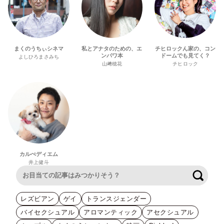
まくのうちぃシネマ
私とアナタのための、エ
チヒロックん家の、コン
ンパワ本
ドームでも見てく？
よしひろまさみち
山﨑穂花
チヒロック
カルぺディエム
井上健斗
検索
レズビアン
ゲイ
トランスジェンダー
バイセクシュアル
アロマンティック
アセクシュアル