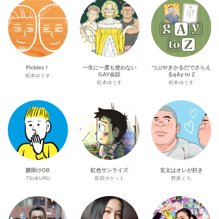
Pickles！
一生に一度も使わない
つぶやきかるだでさらえ
GAY会話
るgAy to Z
松本ゆうす
松本ゆうす
松本ゆうす
腰掛けOB
虹色サンライズ
玄太はオレが好き
TSUKURU
前田ポケット
野原くろ