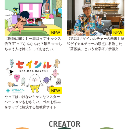
【医師に聞く】一周回って“セックス
【第2回／ゲイカルチャーの未来】昭
依存症”ってなんなんだ？毎日mrmrし
和ゲイカルチャーの頂点に君臨した
ちゃう人は特に知っておきたい、依
「薔薇族」という金字塔／伊藤文學
存症のブレイクスルー
インタビュー
やってはいけないキケンなマスター
ベーションもおさらい。 性のお悩み
をポップに解決する性教育サイト
「セイシル」がイマドキ！！
CREATOR