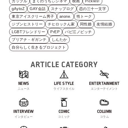
カップル
まくのうちぃシネマ
映画
Pickles!
gAytoZ
GAY会話
スナップログ
恋の三十一文字
東京アイスクリーム男子
anone.
性トーク
ジブンヒストリー
チヒロックん家
同性婚
友情結婚
LGBTフレンドリー
PrEP
バビ江ノビッチ
ブリアナ・ギガンテ
しんたか
自分らしく生きるプロジェクト
ARTICLE CATEGORY
NEWS
LIFE STYLE
ENTERTAINMENT
ニュース
ライフスタイル
エンターテイメント
INTERVIEW
COMIC
COLUMN
インタビュー
コミック
コラム