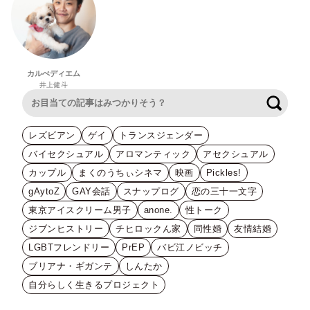
カルぺディエム
井上健斗
検索
レズビアン
ゲイ
トランスジェンダー
バイセクシュアル
アロマンティック
アセクシュアル
カップル
まくのうちぃシネマ
映画
Pickles!
gAytoZ
GAY会話
スナップログ
恋の三十一文字
東京アイスクリーム男子
anone.
性トーク
ジブンヒストリー
チヒロックん家
同性婚
友情結婚
LGBTフレンドリー
PrEP
バビ江ノビッチ
ブリアナ・ギガンテ
しんたか
自分らしく生きるプロジェクト