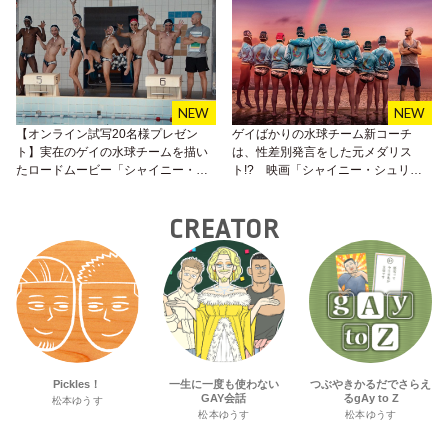
【オンライン試写20名様プレゼン
ゲイばかりの水球チーム新コーチ
ト】実在のゲイの水球チームを描い
は、性差別発言をした元メダリス
たロードムービー「シャイニー・シ
ト!? 映画「シャイニー・シュリン
ュリンプス！愉快で愛しい仲間た
プス！」が7月9日（金）より公開！
ち」
CREATOR
Pickles！
一生に一度も使わない
つぶやきかるだでさらえ
GAY会話
るgAy to Z
松本ゆうす
松本ゆうす
松本ゆうす