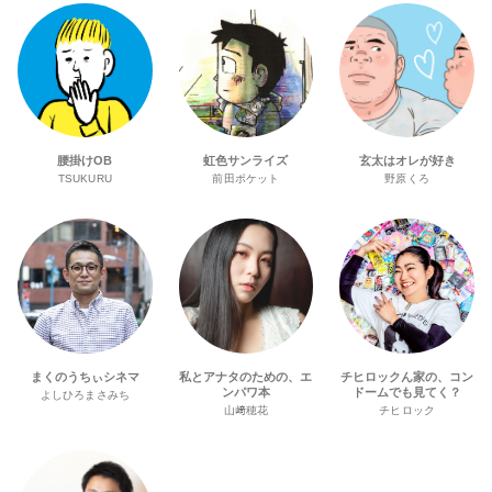
腰掛けOB
虹色サンライズ
玄太はオレが好き
TSUKURU
前田ポケット
野原くろ
まくのうちぃシネマ
私とアナタのための、エ
チヒロックん家の、コン
ンパワ本
ドームでも見てく？
よしひろまさみち
山﨑穂花
チヒロック