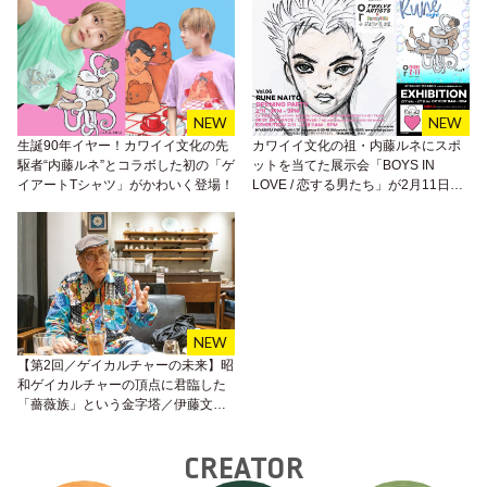
生誕90年イヤー！カワイイ文化の先
カワイイ文化の祖・内藤ルネにスポ
駆者“内藤ルネ”とコラボした初の「ゲ
ットを当てた展示会「BOYS IN
イアートTシャツ」がかわいく登場！
LOVE / 恋する男たち」が2月11日よ
り渋谷で開催。
【第2回／ゲイカルチャーの未来】昭
和ゲイカルチャーの頂点に君臨した
「薔薇族」という金字塔／伊藤文學
インタビュー
CREATOR