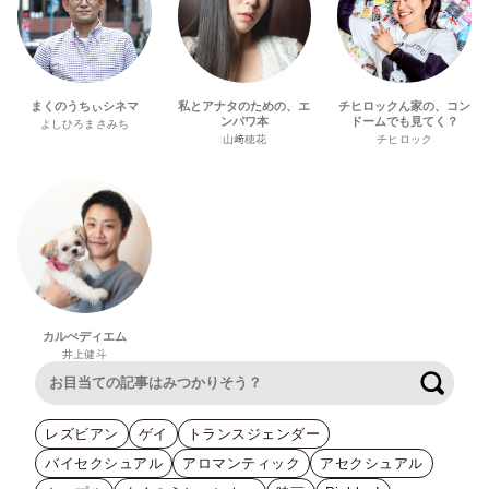
まくのうちぃシネマ
私とアナタのための、エ
チヒロックん家の、コン
ンパワ本
ドームでも見てく？
よしひろまさみち
山﨑穂花
チヒロック
カルぺディエム
井上健斗
検索
レズビアン
ゲイ
トランスジェンダー
バイセクシュアル
アロマンティック
アセクシュアル