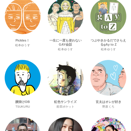
Pickles！
一生に一度も使わない
つぶやきかるだでさらえ
GAY会話
るgAy to Z
松本ゆうす
松本ゆうす
松本ゆうす
腰掛けOB
虹色サンライズ
玄太はオレが好き
TSUKURU
前田ポケット
野原くろ