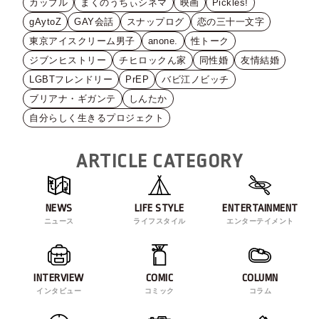
カップル
まくのうちぃシネマ
映画
Pickles!
gAytoZ
GAY会話
スナップログ
恋の三十一文字
東京アイスクリーム男子
anone.
性トーク
ジブンヒストリー
チヒロックん家
同性婚
友情結婚
LGBTフレンドリー
PrEP
バビ江ノビッチ
ブリアナ・ギガンテ
しんたか
自分らしく生きるプロジェクト
ARTICLE CATEGORY
NEWS
LIFE STYLE
ENTERTAINMENT
ニュース
ライフスタイル
エンターテイメント
INTERVIEW
COMIC
COLUMN
インタビュー
コミック
コラム