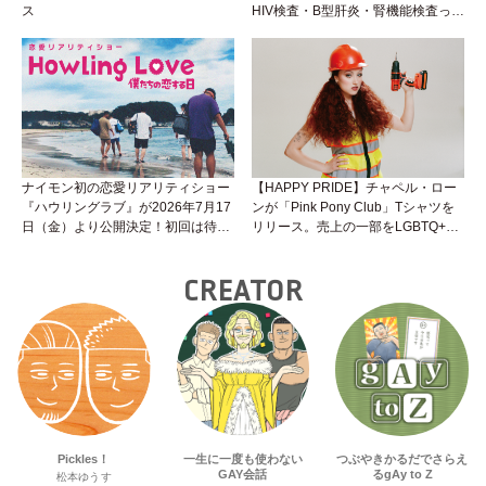
ス
HIV検査・B型肝炎・腎機能検査っ
て？開始前検査のヒミツを知ろう！
性トーク～聞きにくいことは小堀先
生に聞けばイイ！（Vol.25）
ナイモン初の恋愛リアリティショー
【HAPPY PRIDE】チャペル・ロー
『ハウリングラブ』が2026年7月17
ンが「Pink Pony Club」Tシャツを
日（金）より公開決定！初回は待望
リリース。売上の一部をLGBTQ+＆
の“GMPD”編！？
トランスジェンダーユース支援プロ
ジェクトへ寄付
CREATOR
Pickles！
一生に一度も使わない
つぶやきかるだでさらえ
GAY会話
るgAy to Z
松本ゆうす