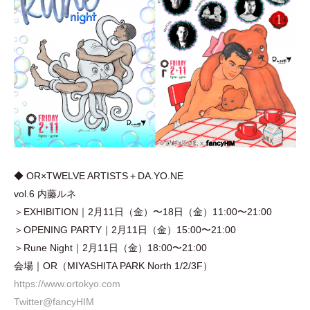
◆ OR×TWELVE ARTISTS＋DA.YO.NE
vol.6 内藤ルネ
＞EXHIBITION｜2月11日
（
金
）
〜18日
（
金
）
11:00〜21:00
＞OPENING PARTY｜2月11日
（
金
）
15:00〜21:00
＞Rune Night｜2月11日
（
金
）
18:00〜21:00
会場｜OR
（
MIYASHITA PARK North 1/2/3F
）
https://www.ortokyo.com
Twitter@fancyHIM