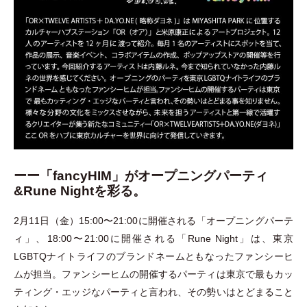
ーー「fancyHIM」がオープニングパーティ
&Rune Nightを彩る。
2月11日
（
金
）
15:00〜21:00に開催される
「
オープニングパーテ
ィ
」
、18:00〜21:00に開催される
「
Rune Night
」
は、東京
LGBTQナイトライフのブランドネームともなったファンシーヒ
ムが担当。ファンシーヒムの開催するパーティは東京で最もカッ
ティング
・
エッジなパーティと言われ、その勢いはとどまること