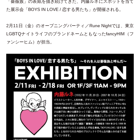
「
薔薇族
」
の表紙を描き続けてきた、内藤ルネにスポットを当て
た展示会
「
BOYS IN LOVE / 恋する男たち
」
が開催される。
2月11日
（
金
）
のオープニングパーティ／Rune Nightでは、東京
LGBTQナイトライフのブランドネームともなったfancyHIM
（
フ
ァンシーヒム
）
が担当。