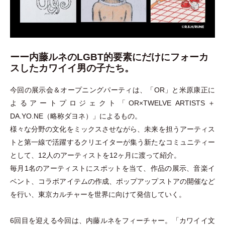
ーー内藤ルネのLGBT的要素にだけにフォーカ
スしたカワイイ男の子たち。
今回の展示会＆オープニングパーティは、
「
OR
」
と米原康正に
よるアートプロジェクト
「
OR×TWELVE ARTISTS＋
DA.YO.NE
（
略称ダヨネ
）
」
によるもの。
様々な分野の文化をミックスさせながら、未来を担うアーティス
トと第一線で活躍するクリエイターが集う新たなコミュニティー
として、12人のアーティストを12ヶ月に渡って紹介。
毎月1名のアーティストにスポットを当て、作品の展示、音楽イ
ベント、コラボアイテムの作成、ポップアップストアの開催など
を行い、東京カルチャーを世界に向けて発信していく。
6回目を迎える今回は、内藤ルネをフィーチャー。
「
カワイイ文