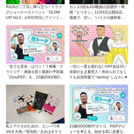
RAJAが二丁目に降り立つ！ドラァ
カンヌ2冠＆A24配給の話題作！映
グショーケースイベント「GLOW
画『ピリオン』12月4日公開決定。
UP! Vol.3」が8月29日にアイソトー
過激で、甘い。“バイクの後部座
プラウンジで開催！
席”から始まるラブストーリー。
「生でも安全」はウソ！？梅毒・ク
一生に一度も使わないGAY会話33／
ラミジア・淋病を防ぐ最新の予防薬
余韻のまま夏突入！求められてなく
「DoxyPEP」を、22歳GOGOBOY
ても自信特盛で “serving” しなさい♥
ダイゴと学ぼう！性トーク〜聞きに
くいことは小堀先生に聞けばイイ！
（Vol.26）
私とアナタのための、エンパワ本
22歳GOGOBOYダイゴ、PrEPデビ
Vol.8 犬身／弱法師／きみはポラリ
ューを考える。始める前に必要な