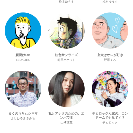
松本ゆうす
松本ゆうす
腰掛けOB
虹色サンライズ
玄太はオレが好き
TSUKURU
前田ポケット
野原くろ
まくのうちぃシネマ
私とアナタのための、エ
チヒロックん家の、コン
ンパワ本
ドームでも見てく？
よしひろまさみち
山﨑穂花
チヒロック