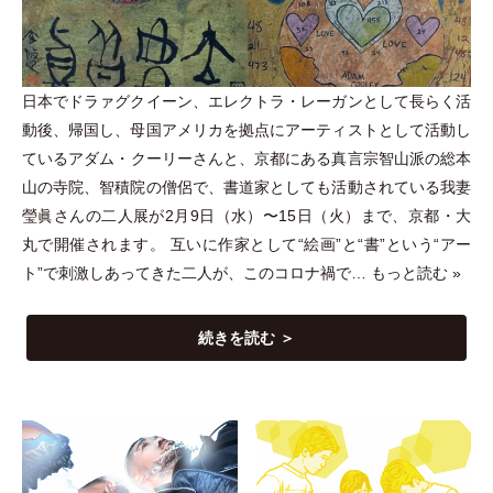
日本でドラァグクイーン、エレクトラ
・
レーガンとして長らく活
動後、帰国し、母国アメリカを拠点にアーティストとして活動し
ているアダム
・
クーリーさんと、京都にある真言宗智山派の総本
山の寺院、智積院の僧侶で、書道家としても活動されている我妻
瑩眞さんの二人展が2月9日
（
水
）
〜15日
（
火
）
まで、京都
・
大
丸で開催されます。 互いに作家として“絵画”と“書”という“アー
ト”で刺激しあってきた二人が、このコロナ禍で…
もっと読む »
続きを読む ＞