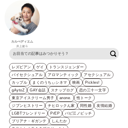
カルぺディエム
井上健斗
検索
レズビアン
ゲイ
トランスジェンダー
バイセクシュアル
アロマンティック
アセクシュアル
カップル
まくのうちぃシネマ
映画
Pickles!
gAytoZ
GAY会話
スナップログ
恋の三十一文字
東京アイスクリーム男子
anone.
性トーク
ジブンヒストリー
チヒロックん家
同性婚
友情結婚
LGBTフレンドリー
PrEP
バビ江ノビッチ
ブリアナ・ギガンテ
しんたか