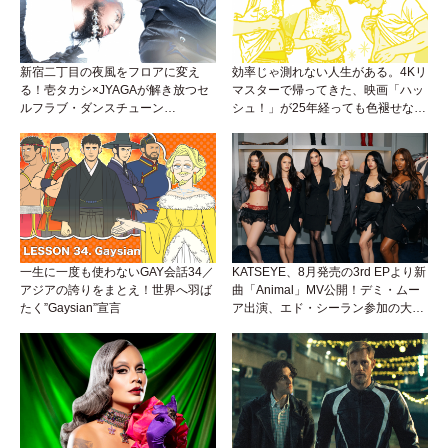
新宿二丁目の夜風をフロアに変え
効率じゃ測れない人生がある。4Kリ
る！壱タカシ×JYAGAが解き放つセ
マスターで帰ってきた、映画「ハッ
ルフラブ・ダンスチューン
シュ！」が25年経っても色褪せない
「Okaaayyy!!!」が遂にリリース！
理由。
一生に一度も使わないGAY会話34／
KATSEYE、8月発売の3rd EPより新
アジアの誇りをまとえ！世界へ羽ば
曲「Animal」MV公開！デミ・ムー
たく”Gaysian”宣言
ア出演、エド・シーラン参加の大胆
アンセムは必聴！