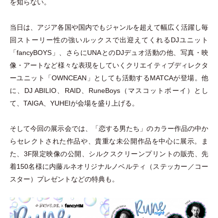
を知らない。
当日は、アジア各国や国内でもジャンルを超えて幅広く活躍し毎
回ストーリー性の強いルックスで出迎えてくれるDJユニット
「
fancyBOYS
」
、さらにUNAとのDJデュオ活動の他、写真
・
映
像
・
アートなど様々な表現をしていくクリエイティブディレクタ
ーユニット
「
OWNCEAN
」
としても活動するMATCAが登場。他
に、DJ ABILIO、RAID、RuneBoys
（
マスコットボーイ
）
とし
て、TAIGA、YUHEIが会場を盛り上げる。
そして今回の展示会では、
「
恋する男たち
」
のカラー作品の中か
らセレクトされた作品や、貴重な未公開作品を中心に展示。ま
た、3F限定映像の公開、シルクスクリーンプリントの販売、先
着150名様に内藤ルネオリジナルノベルティ
（
ステッカー／コー
スター
）
プレゼントなどの特典も。