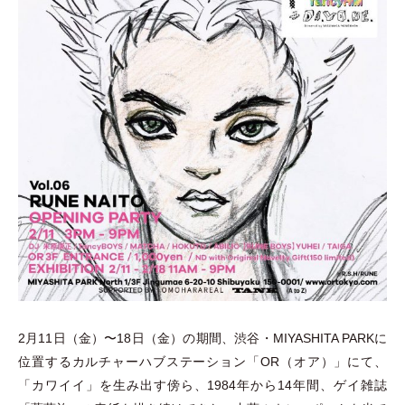
2月11日
（
金
）
〜18日
（
金
）
の期間、渋谷
・
MIYASHITA PARKに
位置するカルチャーハブステーション
「
OR
（
オア
）
」
にて、
「
カワイイ
」
を生み出す傍ら、1984年から14年間、ゲイ雑誌