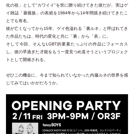
化の祖
」
として“カワイイ”を世に贈り続けてきた彼だが、実はゲ
イ雑誌
「
薔薇族
」
の表紙を1984年から14年間描き続けてきたこ
とでも有名。
彼が亡くなってから15年、ゲイ色溢れる
「
裏ルネ
」
と呼ばれてき
た作品たちは、時代の変化と共に
「
裏
」
から
「
表
」
に。
そして今回、そんなLGBT的要素たっぷりの作品にフォーカス
し、彼の早過ぎた才能をもう一度見つめ直そうというプロジェク
トとして開催される。
ぜひこの機会に、今まで知られていなかった内藤ルネの世界を感
じてみてはいかがだろうか。