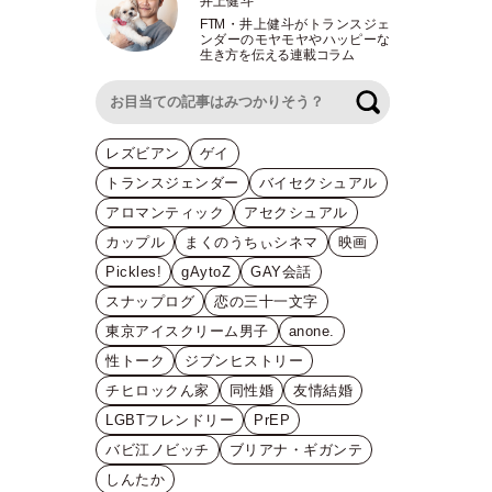
井上健斗
FTM
・
井上健斗がトランスジェ
ンダーのモヤモヤやハッピーな
生き方を伝える連載コラム
検索
レズビアン
ゲイ
トランスジェンダー
バイセクシュアル
アロマンティック
アセクシュアル
カップル
まくのうちぃシネマ
映画
Pickles!
gAytoZ
GAY会話
スナップログ
恋の三十一文字
東京アイスクリーム男子
anone.
性トーク
ジブンヒストリー
チヒロックん家
同性婚
友情結婚
LGBTフレンドリー
PrEP
バビ江ノビッチ
ブリアナ・ギガンテ
しんたか