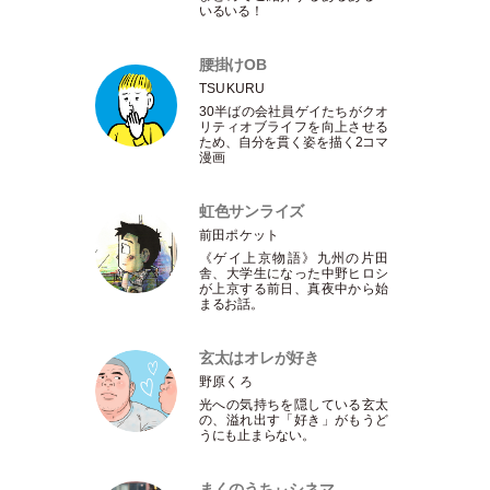
いるいる！
腰掛けOB
TSUKURU
30半ばの会社員ゲイたちがクオ
リティオブライフを向上させる
ため、自分を貫く姿を描く2コマ
漫画
虹色サンライズ
前田ポケット
《ゲイ上京物語》九州の片田
舎、大学生になった中野ヒロシ
が上京する前日、真夜中から始
まるお話。
玄太はオレが好き
野原くろ
光への気持ちを隠している玄太
の、溢れ出す
「
好き
」
がもうど
うにも止まらない。
まくのうちぃシネマ