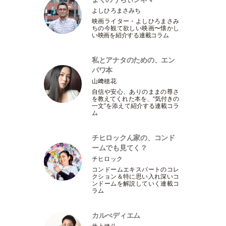
よしひろまさみち
映画ライター
・
よしひろまさみ
ちの今観て欲しい映画〜懐かし
い映画を紹介する連載コラム
私とアナタのための、エン
パワ本
山﨑穂花
自信や安心、ありのままの尊さ
を教えてくれた本を、“気付きの
一文”を添えて紹介する連載コラ
ム
チヒロックん家の、コンド
ームでも見てく？
チヒロック
コンドームエキスパートのコレ
クション＆特に思い入れ深いコ
ンドームを解説していく連載コ
ラム
カルぺディエム