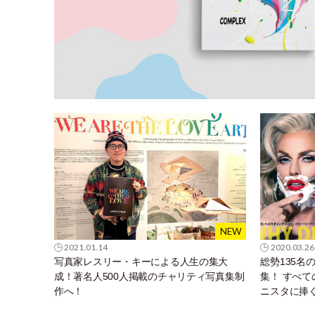
2021.01.14
2020.03.26
写真家レスリー・キーによる人生の集大
総勢135名
成！著名人500人掲載のチャリティ写真集制
集！ すべ
作へ！
ニスタに捧