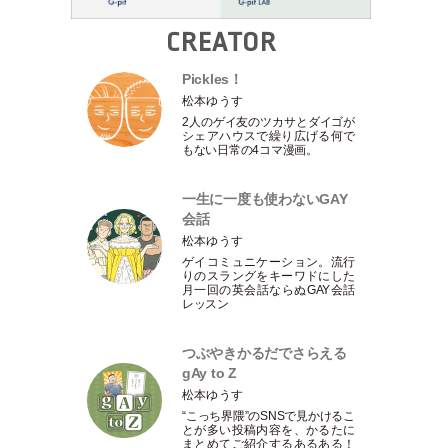
CREATOR
Pickles！
松本ゆうす
2人のゲイ友のツカサとダイゴが
シェアハウスで繰り広げる何で
もない日常の4コマ漫画。
一生に一度も使わないGAY
会話
松本ゆうす
ゲイコミュニケーション。流行
りのスラングをキーワドにした
月一回の英会話ならぬGAY会話
レッスン
つぶやきかるだでさらえる
gAy to Z
松本ゆうす
“こっち界隈”のSNSで見かけるこ
とが多い投稿内容を、かるたに
まとめてご紹介するあるある！