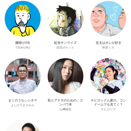
腰掛けOB
虹色サンライズ
玄太はオレが好き
TSUKURU
前田ポケット
野原くろ
まくのうちぃシネマ
私とアナタのための、エ
チヒロックん家の、コン
ンパワ本
ドームでも見てく？
よしひろまさみち
山﨑穂花
チヒロック