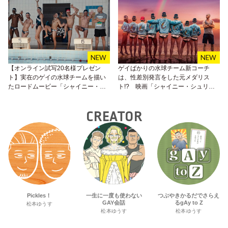
【オンライン試写20名様プレゼン
ゲイばかりの水球チーム新コーチ
ト】実在のゲイの水球チームを描い
は、性差別発言をした元メダリス
たロードムービー「シャイニー・シ
ト!? 映画「シャイニー・シュリン
ュリンプス！愉快で愛しい仲間た
プス！」が7月9日（金）より公開！
ち」
CREATOR
Pickles！
一生に一度も使わない
つぶやきかるだでさらえ
GAY会話
るgAy to Z
松本ゆうす
松本ゆうす
松本ゆうす