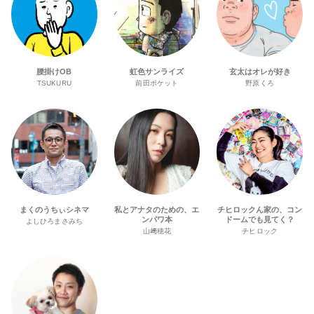
腰掛けOB
虹色サンライズ
玄太はオレが好き
TSUKURU
前田ポケット
野原くろ
まくのうちぃシネマ
私とアナタのための、エ
チヒロックん家の、コン
ンパワ本
ドームでも見てく？
よしひろまさみち
山﨑穂花
チヒロック