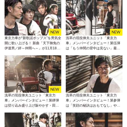
東京力車が“新歌謡ポップス”を男気全
浅草の現役俥夫ユニット「東京力
開に歌い上げる！ 新曲「天下御免の
車」メンバーインタビュー！第伍弾
伊達男／絆～仲間へ～」が11月18日
は「もう仲間の背中は見ない」最年
にリリース！
少・ノリ＝山田和則の挑戦。
浅草の現役俥夫ユニット「東京力
浅草の現役俥夫ユニット「東京力
車」メンバーインタビュー！第肆弾
車」メンバーインタビュー！第参弾
は切り込み盛り上げ賑やかす・田井
は「笑顔の秘訣はおもてなし」やん
裕一の真っすぐなメッセージ。
ちゃ青年・白上一成の、かりんとう
な愛。