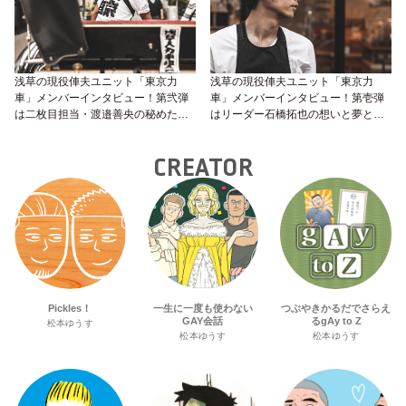
浅草の現役俥夫ユニット「東京力
浅草の現役俥夫ユニット「東京力
車」メンバーインタビュー！第弐弾
車」メンバーインタビュー！第壱弾
は二枚目担当・渡邉善央の秘めたる
はリーダー石橋拓也の想いと夢と理
強い意志と漢らしい表情。
想の恋愛!?
CREATOR
Pickles！
一生に一度も使わない
つぶやきかるだでさらえ
GAY会話
るgAy to Z
松本ゆうす
松本ゆうす
松本ゆうす