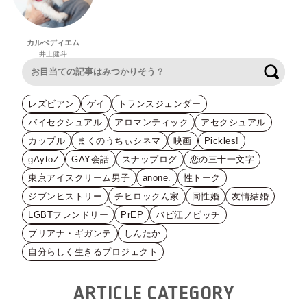
カルぺディエム
井上健斗
検索
レズビアン
ゲイ
トランスジェンダー
バイセクシュアル
アロマンティック
アセクシュアル
カップル
まくのうちぃシネマ
映画
Pickles!
gAytoZ
GAY会話
スナップログ
恋の三十一文字
東京アイスクリーム男子
anone.
性トーク
ジブンヒストリー
チヒロックん家
同性婚
友情結婚
LGBTフレンドリー
PrEP
バビ江ノビッチ
ブリアナ・ギガンテ
しんたか
自分らしく生きるプロジェクト
ARTICLE CATEGORY