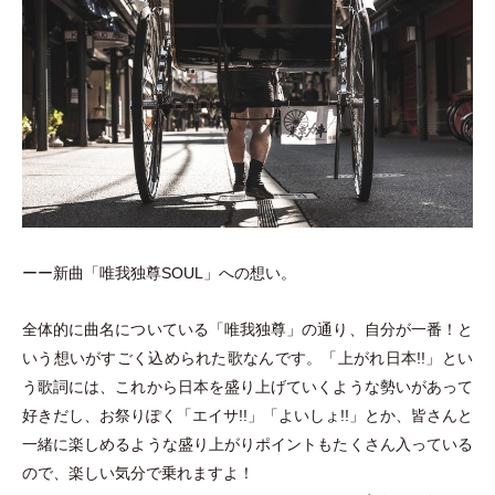
ーー新曲
「
唯我独尊SOUL
」
への想い。
全体的に曲名についている
「
唯我独尊
」
の通り、自分が一番！と
いう想いがすごく込められた歌なんです。
「
上がれ日本!!
」
とい
う歌詞には、これから日本を盛り上げていくような勢いがあって
好きだし、お祭りぽく
「
エイサ!!
」
「
よいしょ!!
」
とか、皆さんと
一緒に楽しめるような盛り上がりポイントもたくさん入っている
ので、楽しい気分で乗れますよ！