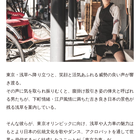
東京
・
浅草へ降り立つと、笑顔と活気あふれる威勢の良い声が響
き渡る。
その声に気を取られ振りむくと、腹掛け股引き姿の俥夫と呼ばれ
る男たちが、下町情緒
・
江戸風情に満ちた古き良き日本の景色が
残る浅草を案内している。
そんな彼らが、東京オリンピックに向け、浅草や人力車の魅力は
もとより日本の伝統文化を歌やダンス、アクロバットを通して世
界へ発信するべく結成したユニットが
「
東京力車
」
だ。