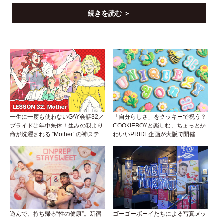
続きを読む ＞
一生に一度も使わないGAY会話32／
「自分らしさ」をクッキーで祝う？
プライドは年中無休！生みの親より
COOKIEBOYと楽しむ、ちょっとか
命が洗濯される “Mother” の神ステー
わいいPRIDE企画が大阪で開催
ジ
遊んで、持ち帰る“性の健康”。新宿
ゴーゴーボーイたちによる写真メッ