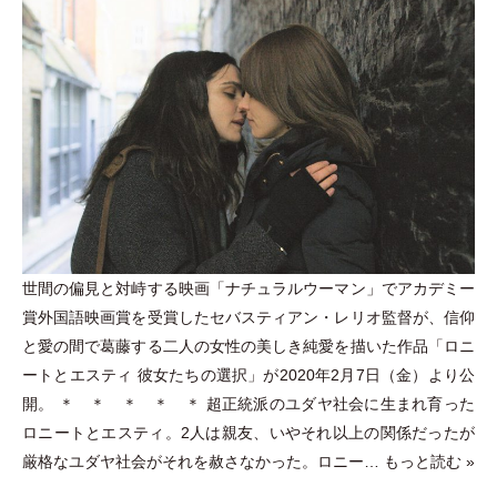
世間の偏見と対峙する映画
「
ナチュラルウーマン
」
でアカデミー
賞外国語映画賞を受賞したセバスティアン
・
レリオ監督が、信仰
と愛の間で葛藤する二人の女性の美しき純愛を描いた作品
「
ロニ
ートとエスティ 彼女たちの選択
」
が2020年2月7日
（
金
）
より公
開。 ＊ ＊ ＊ ＊ ＊ 超正統派のユダヤ社会に生まれ育った
ロニートとエスティ。2人は親友、いやそれ以上の関係だったが
厳格なユダヤ社会がそれを赦さなかった。ロニー…
もっと読む »