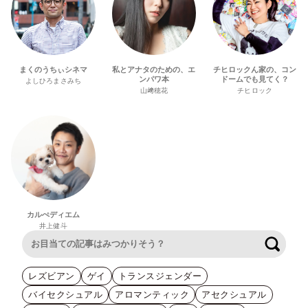
まくのうちぃシネマ
私とアナタのための、エ
チヒロックん家の、コン
ンパワ本
ドームでも見てく？
よしひろまさみち
山﨑穂花
チヒロック
カルぺディエム
井上健斗
検索
レズビアン
ゲイ
トランスジェンダー
バイセクシュアル
アロマンティック
アセクシュアル