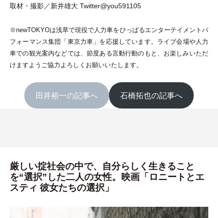
取材
・
撮影／新井雄大
Twitter@you591105
※newTOKYOは浅草で現役で人力車をひっぱるエンターテイメントパ
フォーマンス集団
「
東京力車
」
を応援しています。ライブ会場や人力
車での観光案内などでは、節度ある言動行動のもと、お楽しみいただ
けますようご協力よろしくお願いいたします。
田井裕一の記事へ
石橋拓也の記事へ
厳しい掟社会の中で、自分らしく生きること
を“選択”した二人の女性。映画「ロニートとエ
スティ 彼女たちの選択」