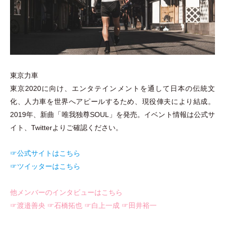
東京力車
東京2020に向け、エンタテインメントを通して日本の伝統文
化、人力車を世界へアピールするため、現役俥夫により結成。
2019年、新曲
「
唯我独尊SOUL
」
を発売。イベント情報は公式サ
イト、Twitterよりご確認ください。
☞公式サイトはこちら
☞ツイッターはこちら
他メンバーのインタビューはこちら
☞渡邉善央
☞石橋拓也
☞白上一成
☞田井裕一