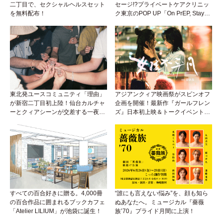
二丁目で、セクシャルヘルスセット
セージ!?プライベートケアクリニッ
を無料配布！
ク東京のPOP UP「On PrEP, Stay
Sweet」が新宿二丁目で開催中！
東北発ユースコミュニティ「理由」
アジアンクィア映画祭がスピンオフ
が新宿二丁目初上陸！仙台カルチャ
企画を開催！最新作『ガールフレン
ーとクィアシーンが交差する一夜
ズ』日本初上映＆トークイベント
に！
も！
すべての百合好きに贈る。4,000冊
“誰にも言えない悩み”を、顔も知ら
の百合作品に囲まれるブックカフェ
ぬあなたへ。ミュージカル『薔薇
「Atelier LILIUM」が池袋に誕生！
族’70』プライド月間に上演！