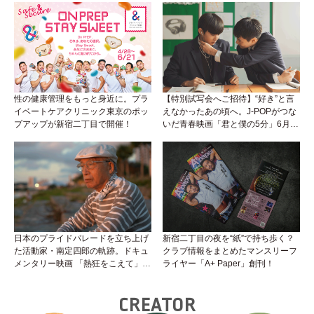
性の健康管理をもっと身近に。プラ
【特別試写会へご招待】“好き”と言
イベートケアクリニック東京のポッ
えなかったあの頃へ。J-POPがつな
プアップが新宿二丁目で開催！
いだ青春映画「君と僕の5分」6月5
日公開！
日本のプライドパレードを立ち上げ
新宿二丁目の夜を“紙”で持ち歩く？
た活動家・南定四郎の軌跡。ドキュ
クラブ情報をまとめたマンスリーフ
メンタリー映画 「熱狂をこえて」公
ライヤー「A+ Paper」創刊！
開へ
CREATOR