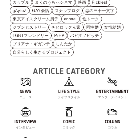
カップル
まくのうちぃシネマ
映画
Pickles!
gAytoZ
GAY会話
スナップログ
恋の三十一文字
東京アイスクリーム男子
anone.
性トーク
ジブンヒストリー
チヒロックん家
同性婚
友情結婚
LGBTフレンドリー
PrEP
バビ江ノビッチ
ブリアナ・ギガンテ
しんたか
自分らしく生きるプロジェクト
ARTICLE CATEGORY
NEWS
LIFE STYLE
ENTERTAINMENT
ニュース
ライフスタイル
エンターテイメント
INTERVIEW
COMIC
COLUMN
インタビュー
コミック
コラム