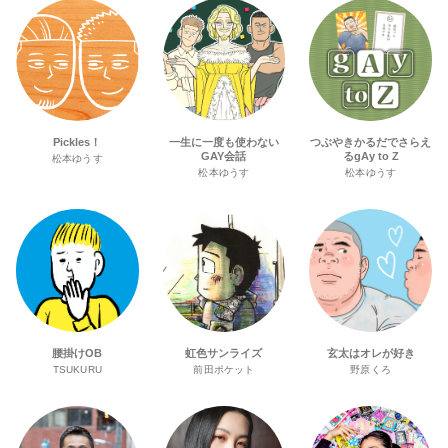
Pickles！
一生に一度も使わない
つぶやきかるだでさらえ
GAY会話
るgAy to Z
松本ゆうす
松本ゆうす
松本ゆうす
腰掛けOB
虹色サンライズ
玄太はオレが好き
TSUKURU
前田ポケット
野原くろ