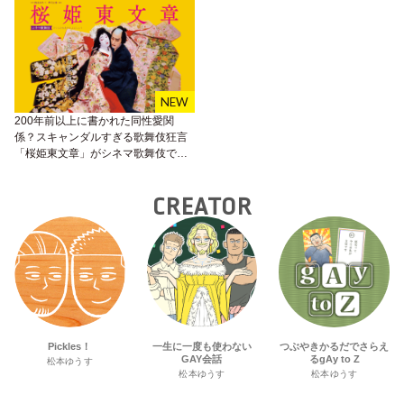
200年前以上に書かれた同性愛関
係？スキャンダルすぎる歌舞伎狂言
「桜姫東文章」がシネマ歌舞伎で上
映！
CREATOR
Pickles！
一生に一度も使わない
つぶやきかるだでさらえ
GAY会話
るgAy to Z
松本ゆうす
松本ゆうす
松本ゆうす