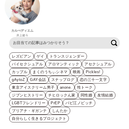
カルぺディエム
井上健斗
検索
レズビアン
ゲイ
トランスジェンダー
バイセクシュアル
アロマンティック
アセクシュアル
カップル
まくのうちぃシネマ
映画
Pickles!
gAytoZ
GAY会話
スナップログ
恋の三十一文字
東京アイスクリーム男子
anone.
性トーク
ジブンヒストリー
チヒロックん家
同性婚
友情結婚
LGBTフレンドリー
PrEP
バビ江ノビッチ
ブリアナ・ギガンテ
しんたか
自分らしく生きるプロジェクト