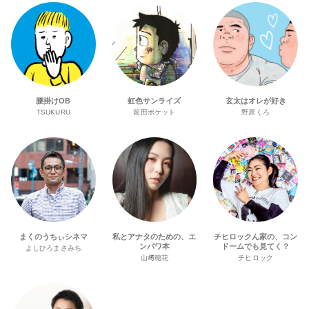
腰掛けOB
虹色サンライズ
玄太はオレが好き
TSUKURU
前田ポケット
野原くろ
まくのうちぃシネマ
私とアナタのための、エ
チヒロックん家の、コン
ンパワ本
ドームでも見てく？
よしひろまさみち
山﨑穂花
チヒロック