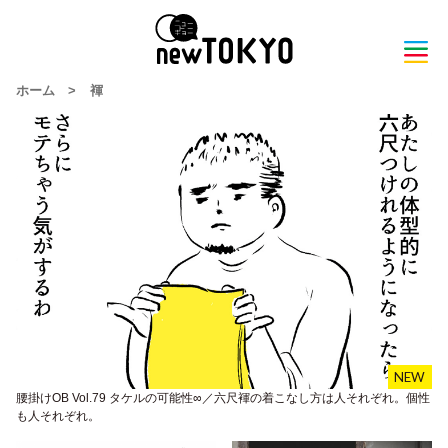
ホーム
>
褌
腰掛けOB Vol.79 タケルの可能性∞／六尺褌の着こなし方は人それぞれ。個性
も人それぞれ。