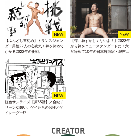
【ふんどし書初め】トランスジェン
【褌、恥ずかしくないよ？】2022年
ダー男性22人の心意気！褌を締めて
から褌をニュースタンダードに！六
かかる2022年の挑戦。
尺締めて10年の日本舞踊家・狸吉さ
んによる「褌のすゝめ」
虹色サンライズ【第65話】／合鍵チ
リーンな想い。ゲイたちの習性とゲ
イレーダー!?
CREATOR