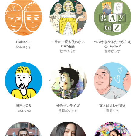
Pickles！
一生に一度も使わない
つぶやきかるだでさらえ
GAY会話
るgAy to Z
松本ゆうす
松本ゆうす
松本ゆうす
腰掛けOB
虹色サンライズ
玄太はオレが好き
TSUKURU
前田ポケット
野原くろ