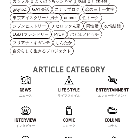
カップル
まくのうちぃシネマ
映画
Pickles!
gAytoZ
GAY会話
スナップログ
恋の三十一文字
東京アイスクリーム男子
anone.
性トーク
ジブンヒストリー
チヒロックん家
同性婚
友情結婚
LGBTフレンドリー
PrEP
バビ江ノビッチ
ブリアナ・ギガンテ
しんたか
自分らしく生きるプロジェクト
ARTICLE CATEGORY
NEWS
LIFE STYLE
ENTERTAINMENT
ニュース
ライフスタイル
エンターテイメント
INTERVIEW
COMIC
COLUMN
インタビュー
コミック
コラム