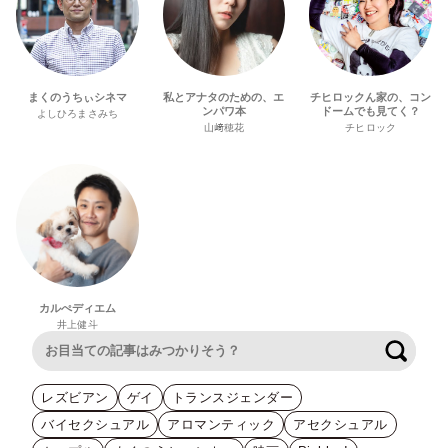
まくのうちぃシネマ
私とアナタのための、エ
チヒロックん家の、コン
ンパワ本
ドームでも見てく？
よしひろまさみち
山﨑穂花
チヒロック
カルぺディエム
井上健斗
検索
レズビアン
ゲイ
トランスジェンダー
バイセクシュアル
アロマンティック
アセクシュアル