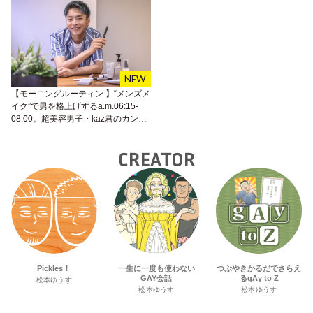
【モーニングルーティン 】“メンズメ
イク”で男を格上げするa.m.06:15-
08:00。超美容男子・kaz君のカンタ
ン毎日メイクをレクチャー★
CREATOR
Pickles！
一生に一度も使わない
つぶやきかるだでさらえ
GAY会話
るgAy to Z
松本ゆうす
松本ゆうす
松本ゆうす