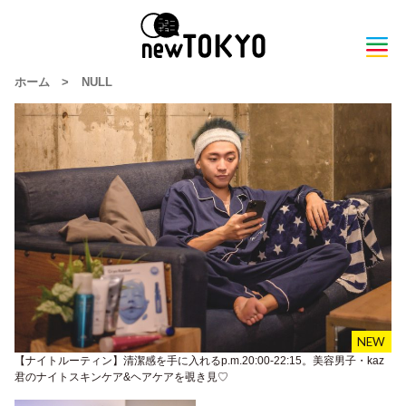
ホーム
>
NULL
【ナイトルーティン】清潔感を手に入れるp.m.20:00-22:15。美容男子・kaz
君のナイトスキンケア&ヘアケアを覗き見♡