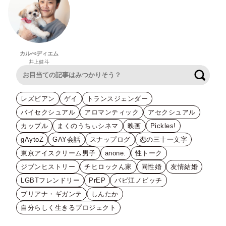
カルぺディエム
井上健斗
検索
レズビアン
ゲイ
トランスジェンダー
バイセクシュアル
アロマンティック
アセクシュアル
カップル
まくのうちぃシネマ
映画
Pickles!
gAytoZ
GAY会話
スナップログ
恋の三十一文字
東京アイスクリーム男子
anone.
性トーク
ジブンヒストリー
チヒロックん家
同性婚
友情結婚
LGBTフレンドリー
PrEP
バビ江ノビッチ
ブリアナ・ギガンテ
しんたか
自分らしく生きるプロジェクト