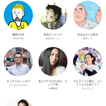
腰掛けOB
虹色サンライズ
玄太はオレが好き
TSUKURU
前田ポケット
野原くろ
まくのうちぃシネマ
私とアナタのための、エ
チヒロックん家の、コン
ンパワ本
ドームでも見てく？
よしひろまさみち
山﨑穂花
チヒロック