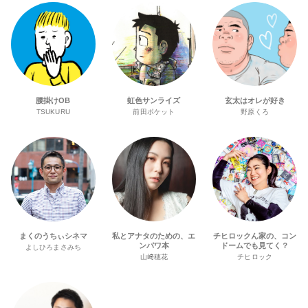
腰掛けOB
虹色サンライズ
玄太はオレが好き
TSUKURU
前田ポケット
野原くろ
まくのうちぃシネマ
私とアナタのための、エ
チヒロックん家の、コン
ンパワ本
ドームでも見てく？
よしひろまさみち
山﨑穂花
チヒロック