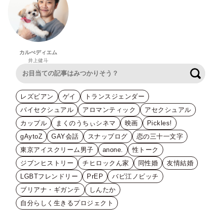
カルぺディエム
井上健斗
検索
レズビアン
ゲイ
トランスジェンダー
バイセクシュアル
アロマンティック
アセクシュアル
カップル
まくのうちぃシネマ
映画
Pickles!
gAytoZ
GAY会話
スナップログ
恋の三十一文字
東京アイスクリーム男子
anone.
性トーク
ジブンヒストリー
チヒロックん家
同性婚
友情結婚
LGBTフレンドリー
PrEP
バビ江ノビッチ
ブリアナ・ギガンテ
しんたか
自分らしく生きるプロジェクト