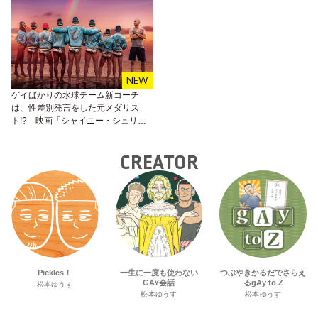
ゲイばかりの水球チーム新コーチ
は、性差別発言をした元メダリス
ト!? 映画「シャイニー・シュリン
プス！」が7月9日（金）より公開！
CREATOR
Pickles！
一生に一度も使わない
つぶやきかるだでさらえ
GAY会話
るgAy to Z
松本ゆうす
松本ゆうす
松本ゆうす