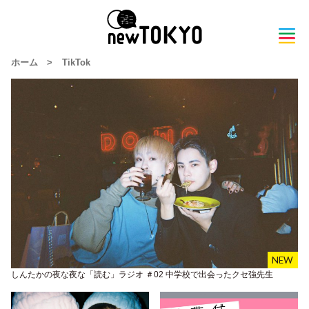
ホーム
>
TikTok
しんたかの夜な夜な「読む」ラジオ ＃02 中学校で出会ったクセ強先生