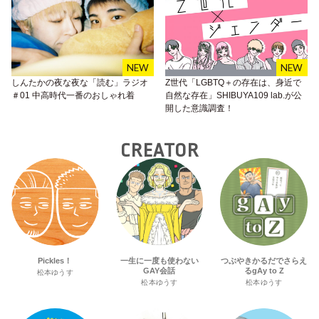
しんたかの夜な夜な「読む」ラジオ
Z世代「LGBTQ＋の存在は、身近で
＃01 中高時代一番のおしゃれ着
自然な存在」SHIBUYA109 lab.が公
開した意識調査！
CREATOR
Pickles！
一生に一度も使わない
つぶやきかるだでさらえ
GAY会話
るgAy to Z
松本ゆうす
松本ゆうす
松本ゆうす