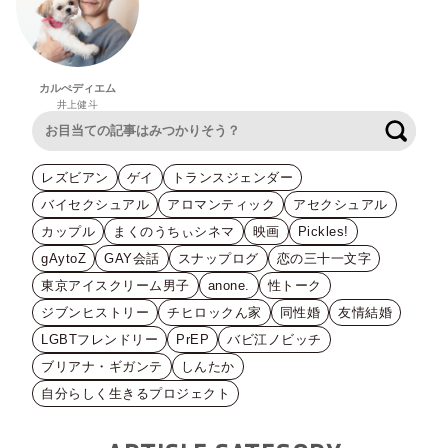
カルぺディエム
井上健斗
検索
レズビアン
ゲイ
トランスジェンダー
バイセクシュアル
アロマンティック
アセクシュアル
カップル
まくのうちぃシネマ
映画
Pickles!
gAytoZ
GAY会話
スナップログ
恋の三十一文字
東京アイスクリーム男子
anone.
性トーク
ジブンヒストリー
チヒロックん家
同性婚
友情結婚
LGBTフレンドリー
PrEP
バビ江ノビッチ
ブリアナ・ギガンテ
しんたか
自分らしく生きるプロジェクト