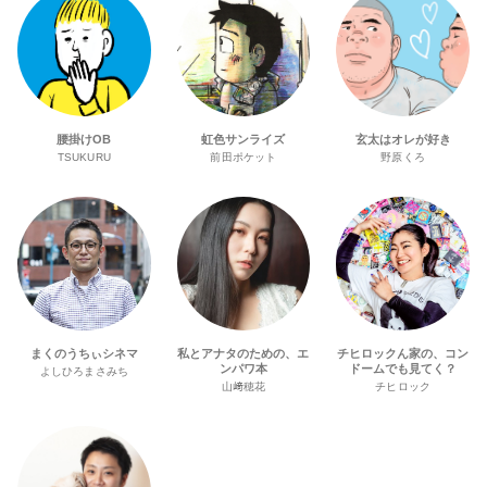
腰掛けOB
虹色サンライズ
玄太はオレが好き
TSUKURU
前田ポケット
野原くろ
まくのうちぃシネマ
私とアナタのための、エ
チヒロックん家の、コン
ンパワ本
ドームでも見てく？
よしひろまさみち
山﨑穂花
チヒロック