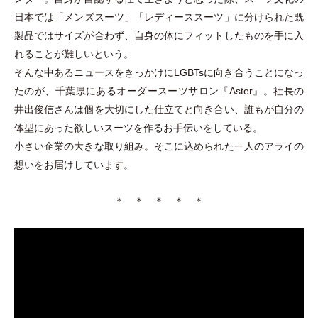
日本では
「
メンズスーツ
」
「
レディーススーツ
」
に分けられた既
製品ではサイズが合わず、自身の体にフィットしたものを手に入
れることが難しいという。
そんな中あるニュースをきっかけにLGBTsに向き合うことになっ
たのが、千葉県にあるオーダースーツサロン『Aster』。社長の
井出俊信さんは個を大切にした仕立てと向き合い、誰もが自分の
体型にあった欲しいスーツを作るお手伝いをしている。
小さい企業の大きな取り組み。そこに込められた一人のアライの
想いをお届けしています。
＊ ＊ ＊ ＊ ＊