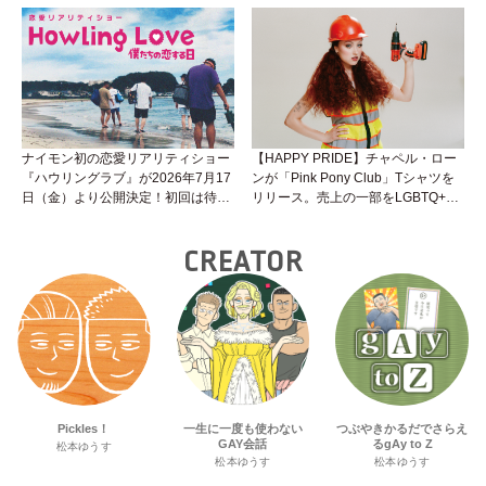
て？開始前検査のヒミツを知ろう！
性トーク～聞きにくいことは小堀先
生に聞けばイイ！（Vol.25）
ナイモン初の恋愛リアリティショー
【HAPPY PRIDE】チャペル・ロー
『ハウリングラブ』が2026年7月17
ンが「Pink Pony Club」Tシャツを
日（金）より公開決定！初回は待望
リリース。売上の一部をLGBTQ+＆
の“GMPD”編！？
トランスジェンダーユース支援プロ
ジェクトへ寄付
CREATOR
Pickles！
一生に一度も使わない
つぶやきかるだでさらえ
GAY会話
るgAy to Z
松本ゆうす
松本ゆうす
松本ゆうす