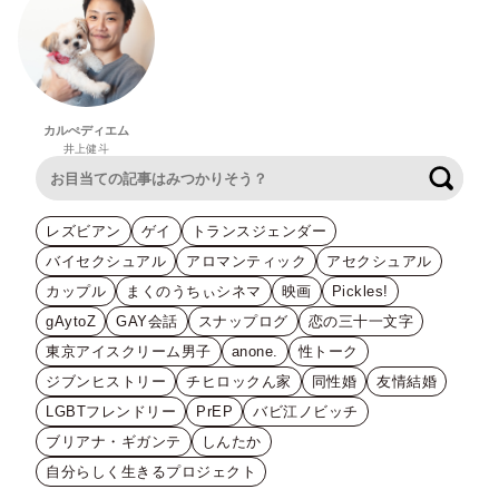
カルぺディエム
井上健斗
検索
レズビアン
ゲイ
トランスジェンダー
バイセクシュアル
アロマンティック
アセクシュアル
カップル
まくのうちぃシネマ
映画
Pickles!
gAytoZ
GAY会話
スナップログ
恋の三十一文字
東京アイスクリーム男子
anone.
性トーク
ジブンヒストリー
チヒロックん家
同性婚
友情結婚
LGBTフレンドリー
PrEP
バビ江ノビッチ
ブリアナ・ギガンテ
しんたか
自分らしく生きるプロジェクト