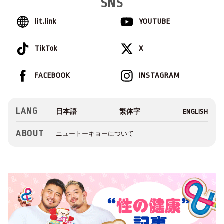
SNS
lit.link
YOUTUBE
TikTok
X
FACEBOOK
INSTAGRAM
LANG
ABOUT
ニュートーキョーについて