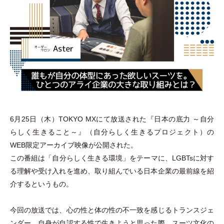
6月25日
（
木
）
TOKYO MXにて放送された『日本の底力 ～自分
らしく生きること～』
（
自分らしく生きるプロジェクト
）
の
WEB限定アーカイブ映像が公開された。
この番組は
「
自分らしく生きる環境
」
をテーマに、LGBTsに対す
る理解や受け入れを進め、取り組んでいる日本企業の最前線を紹
介するというもの。
今回の放送では、心の性と体の性の不一致を感じるトランスジェ
ンダー。自身が自認する性で生きようと思った際、スーツ文化の