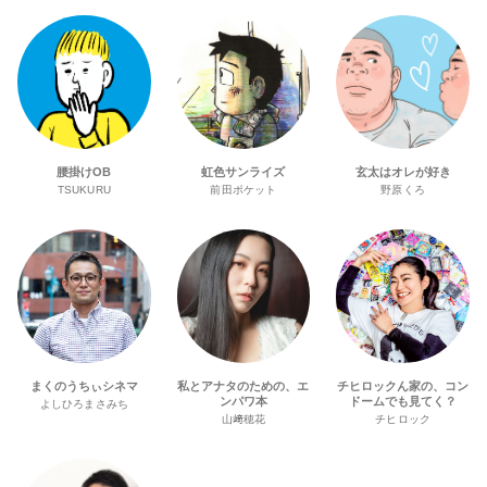
腰掛けOB
虹色サンライズ
玄太はオレが好き
TSUKURU
前田ポケット
野原くろ
まくのうちぃシネマ
私とアナタのための、エ
チヒロックん家の、コン
ンパワ本
ドームでも見てく？
よしひろまさみち
山﨑穂花
チヒロック