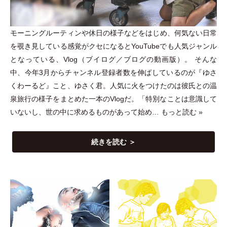
モーニングルーティンや休日の様子などをはじめ、何気ない日常
を覗き見している感覚がクセになるとYouTubeでも人気ジャンル
となっている、Vlog
（
ブイログ／ブログの動画版
）
。 そんな
中、今年3月からチャンネル登録者数を伸ばしているのが『ゆさ
くわーるど』こと、ゆさく君。人気に火をつけたのは彼氏との温
泉旅行の様子をまとめた一本のVlogだ。
「
特別なことは意識して
いないし、世の中に求めるものがあって始め…
もっと読む »
続きを読む ＞