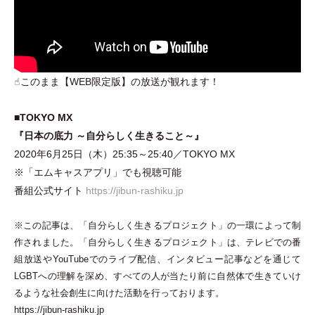
☝︎このまま【WEB限定版】の放送が観れます！
■TOKYO MX
『日本の底力 ～自分らしく生きること～』
2020年6月25日
（
木
）
25:35～25:40／TOKYO MX
※
「
エムキャスアプリ
」
でも視聴可能
番組公式サイト
https://jibun-rashiku.jp
※この記事は、
「
自分らしく生きるプロジェクト
」
の一環によって制
作されました。
「
自分らしく生きるプロジェクト
」
は、テレビでの番
組放送やYouTubeでのライブ配信、インタビュー記事などを通じて
LGBTへの理解を深め、すべての人が当たり前に自然体で生きていけ
るような社会創生に向けた活動を行っております。
https://jibun-rashiku.jp