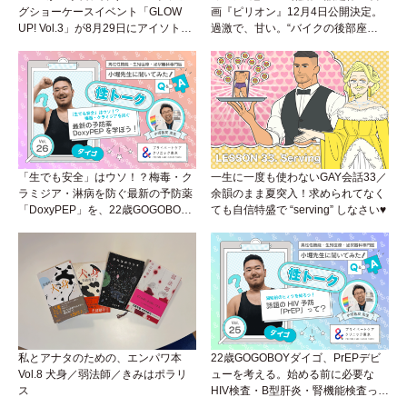
グショーケースイベント「GLOW
画『ピリオン』12月4日公開決定。
UP! Vol.3」が8月29日にアイソトー
過激で、甘い。“バイクの後部座
プラウンジで開催！
席”から始まるラブストーリー。
「生でも安全」はウソ！？梅毒・ク
一生に一度も使わないGAY会話33／
ラミジア・淋病を防ぐ最新の予防薬
余韻のまま夏突入！求められてなく
「DoxyPEP」を、22歳GOGOBOY
ても自信特盛で “serving” しなさい♥
ダイゴと学ぼう！性トーク〜聞きに
くいことは小堀先生に聞けばイイ！
（Vol.26）
私とアナタのための、エンパワ本
22歳GOGOBOYダイゴ、PrEPデビ
Vol.8 犬身／弱法師／きみはポラリ
ューを考える。始める前に必要な
ス
HIV検査・B型肝炎・腎機能検査っ