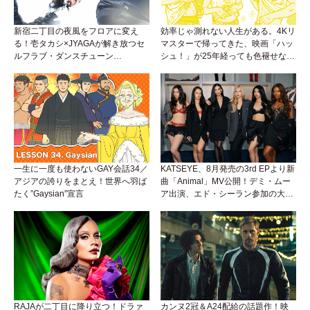
新宿二丁目の夜風をフロアに変え
効率じゃ測れない人生がある。4Kリ
る！壱タカシ×JYAGAが解き放つセ
マスターで帰ってきた、映画「ハッ
ルフラブ・ダンスチューン
シュ！」が25年経っても色褪せない
「Okaaayyy!!!」が遂にリリース！
理由。
一生に一度も使わないGAY会話34／
KATSEYE、8月発売の3rd EPより新
アジアの誇りをまとえ！世界へ羽ば
曲「Animal」MV公開！デミ・ムー
たく”Gaysian”宣言
ア出演、エド・シーラン参加の大胆
アンセムは必聴！
RAJAが二丁目に降り立つ！ドラァ
カンヌ2冠＆A24配給の話題作！映