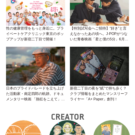
性の健康管理をもっと身近に。プラ
【特別試写会へご招待】“好き”と言
イベートケアクリニック東京のポッ
えなかったあの頃へ。J-POPがつな
プアップが新宿二丁目で開催！
いだ青春映画「君と僕の5分」6月5
日公開！
日本のプライドパレードを立ち上げ
新宿二丁目の夜を“紙”で持ち歩く？
た活動家・南定四郎の軌跡。ドキュ
クラブ情報をまとめたマンスリーフ
メンタリー映画 「熱狂をこえて」公
ライヤー「A+ Paper」創刊！
開へ
CREATOR