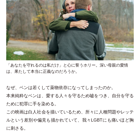
「あなたを守れるのは私だけ」と心に誓うホリー。深い母親の愛情
は、果たして本当に正義なのだろうか。
なぜ、ベンは若くして薬物依存になってしまったのか。
本来純粋なベンは、愛する人々を守るため嘘をつき、自分を守る
ために犯罪に手を染める。
この映画は白人社会を描いているため、所々に人種問題やレッテ
ルという差別や偏見も描かれていて、我々LGBTにも痛いほど胸
に刺さる。