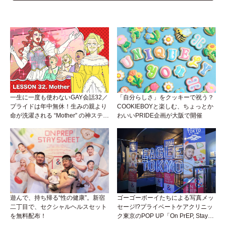
一生に一度も使わないGAY会話32／
「自分らしさ」をクッキーで祝う？
プライドは年中無休！生みの親より
COOKIEBOYと楽しむ、ちょっとか
命が洗濯される “Mother” の神ステー
わいいPRIDE企画が大阪で開催
ジ
遊んで、持ち帰る“性の健康”。新宿
ゴーゴーボーイたちによる写真メッ
二丁目で、セクシャルヘルスセット
セージ!?プライベートケアクリニッ
を無料配布！
ク東京のPOP UP「On PrEP, Stay
Sweet」が新宿二丁目で開催中！