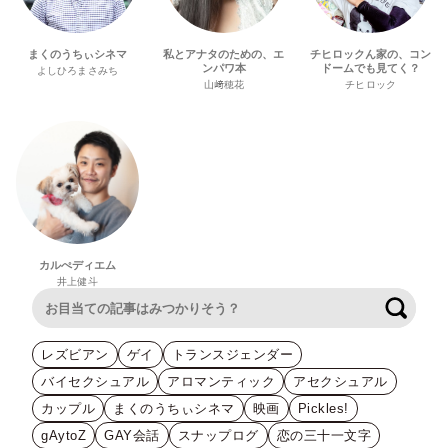
まくのうちぃシネマ
私とアナタのための、エ
チヒロックん家の、コン
ンパワ本
ドームでも見てく？
よしひろまさみち
山﨑穂花
チヒロック
カルぺディエム
井上健斗
検索
レズビアン
ゲイ
トランスジェンダー
バイセクシュアル
アロマンティック
アセクシュアル
カップル
まくのうちぃシネマ
映画
Pickles!
gAytoZ
GAY会話
スナップログ
恋の三十一文字