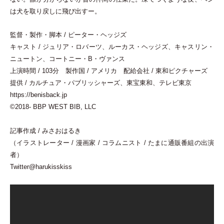
は犬を取り戻しに飛び出すー。
監督
・
製作
・
脚本 / ピーター
・
ヘッジズ
キャスト / ジュリア
・
ロバーツ、ルーカス
・
ヘッジズ、キャスリン
・
ニュートン、コートニー
・
B
・
ヴァンス
上演時間 / 103分 製作国 / アメリカ 配給会社 / 東和ピクチャーズ
提供 / カルチュア
・
パブリッシャーズ、東宝東和、テレビ東京
https://benisback.jp
©2018- BBP WEST BIB, LLC
記事作成 / みさおはるき
（
イラストレーター / 漫画家 / コラムニスト / たまに通販番組の出演
者
）
Twitter@harukisskiss