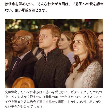
は信念を諦めない。 そんな彼女が今回は、
「
息子への愛を諦め
ない
」
強い母親を演じます。
突然帰宅したベンに家族は戸惑いを隠せない。ギクシャクした空気の
中、ベンを温かく迎えたのは母親のホリーだけだった。クリスマス・
イヴを家族と共に教会で過ごす幸せな瞬間。しかしこの後、思いがけ
ない事件が起こってしまう。