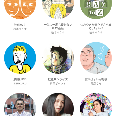
Pickles！
一生に一度も使わない
つぶやきかるだでさらえ
GAY会話
るgAy to Z
松本ゆうす
松本ゆうす
松本ゆうす
腰掛けOB
虹色サンライズ
玄太はオレが好き
TSUKURU
前田ポケット
野原くろ