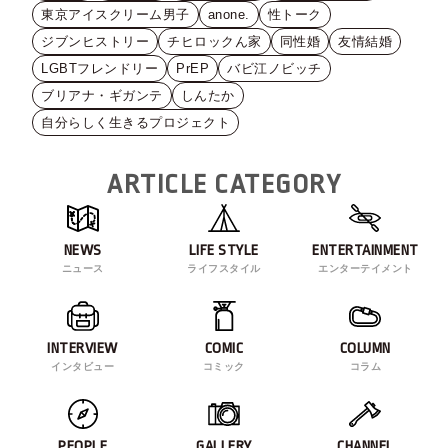
東京アイスクリーム男子
anone.
性トーク
ジブンヒストリー
チヒロックん家
同性婚
友情結婚
LGBTフレンドリー
PrEP
バビ江ノビッチ
ブリアナ・ギガンテ
しんたか
自分らしく生きるプロジェクト
ARTICLE CATEGORY
NEWS
LIFE STYLE
ENTERTAINMENT
ニュース
ライフスタイル
エンターテイメント
INTERVIEW
COMIC
COLUMN
インタビュー
コミック
コラム
PEOPLE
GALLERY
CHANNEL