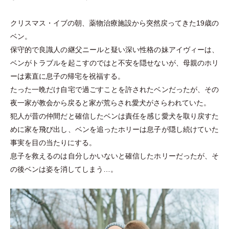
クリスマス
・
イブの朝、薬物治療施設から突然戻ってきた19歳の
ベン。
保守的で良識人の継父ニールと疑い深い性格の妹アイヴィーは、
ベンがトラブルを起こすのではと不安を隠せないが、母親のホリ
ーは素直に息子の帰宅を祝福する。
たった一晩だけ自宅で過ごすことを許されたベンだったが、その
夜一家が教会から戻ると家が荒らされ愛犬がさらわれていた。
犯人が昔の仲間だと確信したベンは責任を感じ愛犬を取り戻すた
めに家を飛び出し、ベンを追ったホリーは息子が隠し続けていた
事実を目の当たりにする。
息子を救えるのは自分しかいないと確信したホリーだったが、そ
の後ベンは姿を消してしまう…。