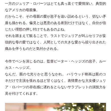
一方のジュリア
・
ロバーツはとても真っ直ぐで愛情深い、典型的
なアメリカの母親像。
だからこそ、その母親の愛が息子を追い詰めるという、切ない矛
盾も描かれる。偏見とは悪意のある差別だけではなく、自分が信
じたい理想の押し付けでもあるのよね。
それを踏まえて観ることで、ラストでジュリアが叫ぶセリフが妄
信的な母の愛ではなく、人間としての大きな愛から絞り出された
痛みを伴うものだと気付かされる。
今作でベンを演じるのは、監督ピーター
・
ヘッジズの息子、ルー
カス
・
ヘッジズ。
なんだ、親の七光りかと思うなかれ。 ハリウッド映画は親のコ
ネだけで主演を張れるほど甘くはなく、表情豊かな大女優ジュリ
ア
・
ロバーツの存在感に遅れをとらないサラブレットの演技力を
見せ付けてくれます。