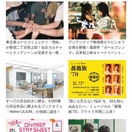
東北発ユースコミュニティ「理由」
アジアンクィア映画祭がスピンオフ
が新宿二丁目初上陸！仙台カルチャ
企画を開催！最新作『ガールフレン
ーとクィアシーンが交差する一夜
ズ』日本初上映＆トークイベント
に！
も！
すべての百合好きに贈る。4,000冊
“誰にも言えない悩み”を、顔も知ら
の百合作品に囲まれるブックカフェ
ぬあなたへ。ミュージカル『薔薇
「Atelier LILIUM」が池袋に誕生！
族’70』プライド月間に上演！