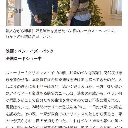
新人ながら印象に残る演技を見せたベン役のルーカス・ヘッジズ。こ
れからの活躍に注目したい。
映画：ベン
・
イズ
・
バック
全国ロードショー中
ストーリー / クリスマス
・
イヴの朝、19歳のベンは実家に突然戻り家
族を驚かせる。薬物依存症の治療施設を抜け出し帰ってきたのだ。久
しぶりの再会に母ホリーは喜び、温かく迎え入れた。一方、疑い深い
妹アイヴィーと良識ある継父のニールは、過去の経緯から、ベンが何
か問題を起こして自分たちの生活を脅かすのではと不安に駆られる。
両親はベンに、24時間のホリーの監視を条件に、一日だけ家での滞在
を認めた。その夜、一家が教会でのクリスマスの催しから戻ると、家
の中が荒らされ、愛犬が消えていた。これはベンの過去の報いに違い
ない。誰か分からないが昔の仲間の仕業だ。凍てつくような夜、ベン