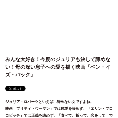
みんな大好き！今度のジュリアも決して諦めな
い！母の深い息子への愛を描く映画「ベン・イ
ズ・バック」
ジュリア
・
ロバーツといえば…諦めない女ですよね。
映画
「
プリティ
・
ウーマン
」
では純愛を諦めず、
「
エリン
・
ブロ
コビッチ
」
では正義を諦めず、
「
食べて、祈って、恋をして
」
で