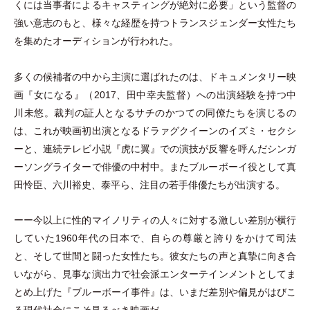
くには当事者によるキャスティングが絶対に必要
」
という監督の
強い意志のもと、様々な経歴を持つトランスジェンダー女性たち
を集めたオーディションが行われた。
多くの候補者の中から主演に選ばれたのは、ドキュメンタリー映
画『女になる』
（
2017、田中幸夫監督
）
への出演経験を持つ中
川未悠。裁判の証人となるサチのかつての同僚たちを演じるの
は、これが映画初出演となるドラァグクイーンのイズミ
・
セクシ
ーと、連続テレビ小説『虎に翼』での演技が反響を呼んだシンガ
ーソングライターで俳優の中村中。またブルーボーイ役として真
田怜臣、六川裕史、泰平ら、注目の若手俳優たちが出演する。
ーー今以上に性的マイノリティの人々に対する激しい差別が横行
していた1960年代の日本で、自らの尊厳と誇りをかけて司法
と、そして世間と闘った女性たち。彼女たちの声と真摯に向き合
いながら、見事な演出力で社会派エンターテインメントとしてま
とめ上げた『ブルーボーイ事件』は、いまだ差別や偏見がはびこ