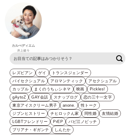
カルぺディエム
井上健斗
検索
レズビアン
ゲイ
トランスジェンダー
バイセクシュアル
アロマンティック
アセクシュアル
カップル
まくのうちぃシネマ
映画
Pickles!
gAytoZ
GAY会話
スナップログ
恋の三十一文字
東京アイスクリーム男子
anone.
性トーク
ジブンヒストリー
チヒロックん家
同性婚
友情結婚
LGBTフレンドリー
PrEP
バビ江ノビッチ
ブリアナ・ギガンテ
しんたか