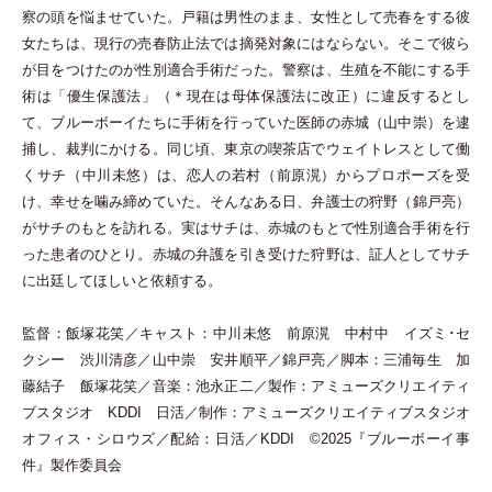
察の頭を悩ませていた。戸籍は男性のまま、女性として売春をする彼
女たちは、現行の売春防止法では摘発対象にはならない。そこで彼ら
が目をつけたのが性別適合手術だった。警察は、生殖を不能にする手
術は
「
優生保護法
」
（
＊現在は母体保護法に改正
）
に違反するとし
て、ブルーボーイたちに手術を行っていた医師の赤城
（
山中崇
）
を逮
捕し、裁判にかける。同じ頃、東京の喫茶店でウェイトレスとして働
くサチ
（
中川未悠
）
は、恋人の若村
（
前原滉
）
からプロポーズを受
け、幸せを噛み締めていた。そんなある日、弁護士の狩野
（
錦戸亮
）
がサチのもとを訪れる。実はサチは、赤城のもとで性別適合手術を行
った患者のひとり。赤城の弁護を引き受けた狩野は、証人としてサチ
に出廷してほしいと依頼する。
監督：飯塚花笑／キャスト：中川未悠 前原滉 中村中 イズミ･セ
クシー 渋川清彦／山中崇 安井順平／錦戸亮／脚本：三浦毎生 加
藤結子 飯塚花笑／音楽：池永正二／製作：アミューズクリエイティ
ブスタジオ KDDI 日活／制作：アミューズクリエイティブスタジオ
オフィス
・
シロウズ／配給：日活／KDDI ©2025『ブルーボーイ事
件』製作委員会