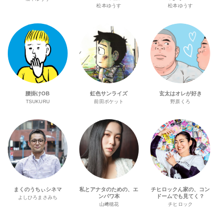
松本ゆうす
松本ゆうす
腰掛けOB
虹色サンライズ
玄太はオレが好き
TSUKURU
前田ポケット
野原くろ
まくのうちぃシネマ
私とアナタのための、エ
チヒロックん家の、コン
ンパワ本
ドームでも見てく？
よしひろまさみち
山﨑穂花
チヒロック