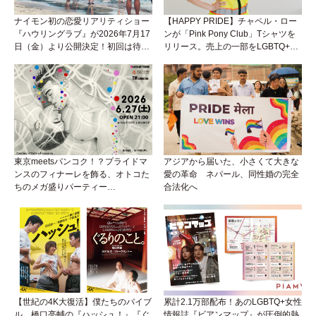
ナイモン初の恋愛リアリティショー
【HAPPY PRIDE】チャペル・ロー
『ハウリングラブ』が2026年7月17
ンが「Pink Pony Club」Tシャツを
日（金）より公開決定！初回は待望
リリース。売上の一部をLGBTQ+＆
の“GMPD”編！？
トランスジェンダーユース支援プロ
ジェクトへ寄付
東京meetsバンコク！？プライドマ
アジアから届いた、小さくて大きな
ンスのフィナーレを飾る、オトコた
愛の革命 ネパール、同性婚の完全
ちのメガ盛りパーティー
合法化へ
『BEEFCAKE 第9弾』がアイソに襲
来！
【世紀の4K大復活】僕たちのバイブ
累計2.1万部配布！あのLGBTQ+女性
ル、橋口亮輔の『ハッシュ！』『ぐ
情報誌『ビアンマップ』が圧倒的熱