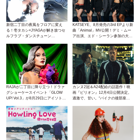
新宿二丁目の夜風をフロアに変え
KATSEYE、8月発売の3rd EPより新
る！壱タカシ×JYAGAが解き放つセ
曲「Animal」MV公開！デミ・ムー
ルフラブ・ダンスチューン
ア出演、エド・シーラン参加の大胆
「Okaaayyy!!!」が遂にリリース！
アンセムは必聴！
RAJAが二丁目に降り立つ！ドラァ
カンヌ2冠＆A24配給の話題作！映
グショーケースイベント「GLOW
画『ピリオン』12月4日公開決定。
UP! Vol.3」が8月29日にアイソトー
過激で、甘い。“バイクの後部座
プラウンジで開催！
席”から始まるラブストーリー。