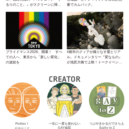
るりのこと。』がスクリーンに帰っ
量でカムバック。
てくる！めんどくさいリアルと生き
ていくためのサバイバル・ガイド
プライドマンス2026、開幕！ すべ
4都市のクィアが織りなす愛とリア
ての人へ、東京から「新しい変化」
ル。ドキュメンタリー『変なもの』
の波紋を
が池尻大橋で上映！トークイベント
やナイトパーティーも。
CREATOR
Pickles！
一生に一度も使わない
つぶやきかるだでさらえ
GAY会話
るgAy to Z
松本ゆうす