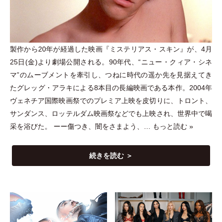
製作から20年が経過した映画『ミステリアス
・
スキン』が、4月
25日(金)より劇場公開される。90年代、“ニュー
・
クィア
・
シネ
マ”のムーブメントを牽引し、つねに時代の遥か先を見据えてき
たグレッグ
・
アラキによる8本目の長編映画である本作。2004年
ヴェネチア国際映画祭でのプレミア上映を皮切りに、トロント、
サンダンス、ロッテルダム映画祭などでも上映され、世界中で喝
采を浴びた。 ーー傷つき、闇をさまよう、…
もっと読む »
続きを読む ＞