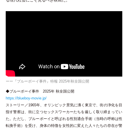
る現代社会にこそ見るべき映画だ。
ーー『ブルーボーイ事件』特報 2025年秋全国公開
◆ブルーボーイ事件 2025年 秋全国公開
https://blueboy-movie.jp/
ストーリー／1965年、オリンピック景気に沸く東京で、街の浄化を目
指す警察は、街に立つセックスワーカーたちを厳しく取り締まってい
た。ただし、ブルーボーイと呼ばれる性別適合手術
（
当時の呼称は性
転換手術
）
を受け、身体の特徴を女性的に変えた人々たちの存在が警