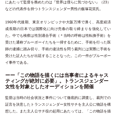
にあたって監督を務めたのは『世界は僕らに気づかない』
（
23
）
などの代表作を持つトランスジェンダー男性の飯塚花笑氏。
1960年代後期、東京オリンピックや大阪万博で沸く、高度経済
成長期の日本では国際化に向け売春の取り締まりを強化してい
た。中でも検察は性別適合手術
（
＊当時の呼称は性転換手術
）
を
受けた通称ブルーボーイたちを一掃するために、手術を行った医
師の逮捕に踏み切り、手術の違法性を問う裁判には実際に手術を
受けた証人たちが出廷することとなった。この一件がブルーボー
イ事件である。
ーー「この物語を描くには当事者によるキャス
ティングが絶対に必要」。トランスジェンダー
女性を対象としたオーディションを開催
監督は当時の社会状況と事件について徹底的に調査し、裁判での
証言を決意したトランスジェンダー女性サチを主人公に物語を構
想した。また主人公サチ役の起用にあたっては、
「
この物語を描