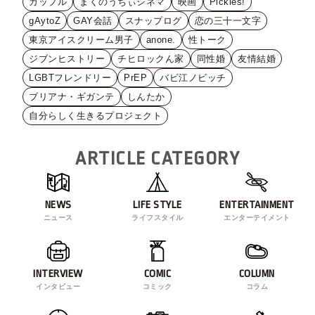
カップル
まくのうちぃシネマ
映画
Pickles!
gAytoZ
GAY会話
スナップログ
恋の三十一文字
東京アイスクリーム男子
anone.
性トーク
ジブンヒストリー
チヒロックん家
同性婚
友情結婚
LGBTフレンドリー
PrEP
バビ江ノビッチ
ブリアナ・ギガンテ
しんたか
自分らしく生きるプロジェクト
ARTICLE CATEGORY
NEWS
LIFE STYLE
ENTERTAINMENT
ニュース
ライフスタイル
エンターテイメント
INTERVIEW
COMIC
COLUMN
インタビュー
コミック
コラム