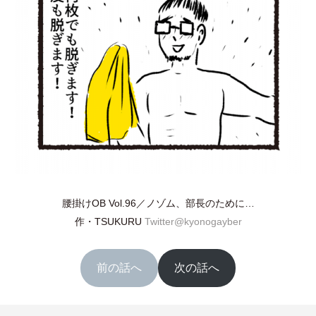
腰掛けOB Vol.96／ノゾム、部長のために…
作
・
TSUKURU
Twitter@kyonogayber
前の話へ
次の話へ