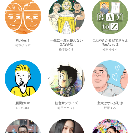
Pickles！
一生に一度も使わない
つぶやきかるだでさらえ
GAY会話
るgAy to Z
松本ゆうす
松本ゆうす
松本ゆうす
腰掛けOB
虹色サンライズ
玄太はオレが好き
TSUKURU
前田ポケット
野原くろ