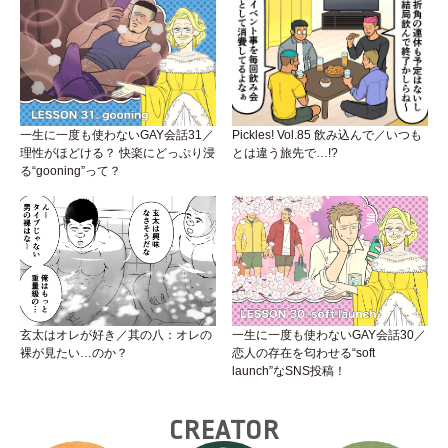
一生に一度も使わないGAY会話31／
Pickles! Vol.85 飲み込んで／いつも
理性がほどける？ 快楽にどっぷり浸
とは違う旅先で…!?
る“gooning”って？
玄太はオレが好き／其の八：オレの
一生に一度も使わないGAY会話30／
裸が見たい…のか？
恋人の存在を匂わせる“soft
launch”なSNS投稿！
CREATOR