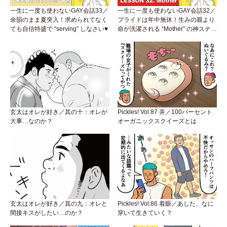
一生に一度も使わないGAY会話33／
一生に一度も使わないGAY会話32／
余韻のまま夏突入！求められてなく
プライドは年中無休！生みの親より
ても自信特盛で “serving” しなさい♥
命が洗濯される “Mother” の神ステー
ジ
玄太はオレが好き／其の十：オレが
Pickles! Vol.87 弄／100パーセント
大事…なのか？
オーガニックスクイーズとは
玄太はオレが好き／其の九：オレと
Pickles! Vol.86 着眼／あした、なに
間接キスがしたい…のか？
穿いて生きていく？