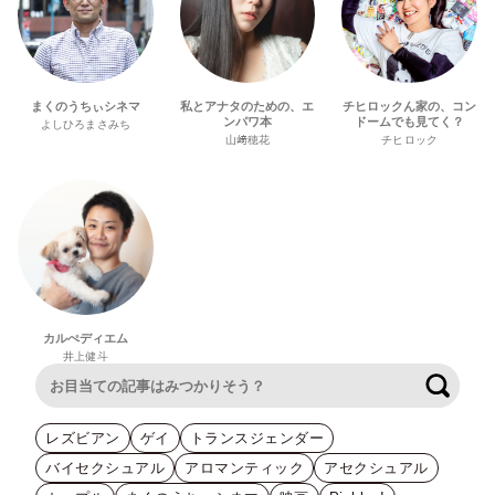
まくのうちぃシネマ
私とアナタのための、エ
チヒロックん家の、コン
ンパワ本
ドームでも見てく？
よしひろまさみち
山﨑穂花
チヒロック
カルぺディエム
井上健斗
検索
レズビアン
ゲイ
トランスジェンダー
バイセクシュアル
アロマンティック
アセクシュアル