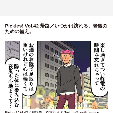
Pickles! Vol.42 帰路／いつかは訪れる、老後の
ための備え。
Pickles! Vol.42／帰路作
・
松本ゆうす Twitter@youth_matsu