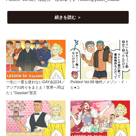
続きを読む ＞
一生に一度も使わないGAY会話34／
Pickles! Vol.88 物件／メゾン・ド・
アジアの誇りをまとえ！世界へ羽ば
ヒ●コ
たく”Gaysian”宣言