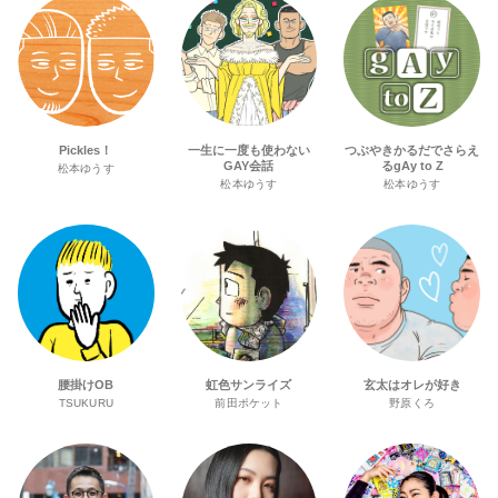
Pickles！
一生に一度も使わない
つぶやきかるだでさらえ
GAY会話
るgAy to Z
松本ゆうす
松本ゆうす
松本ゆうす
腰掛けOB
虹色サンライズ
玄太はオレが好き
TSUKURU
前田ポケット
野原くろ