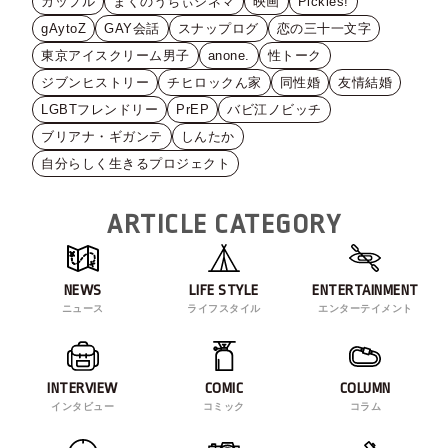
カップル
まくのうちぃシネマ
映画
Pickles!
gAytoZ
GAY会話
スナップログ
恋の三十一文字
東京アイスクリーム男子
anone.
性トーク
ジブンヒストリー
チヒロックん家
同性婚
友情結婚
LGBTフレンドリー
PrEP
バビ江ノビッチ
ブリアナ・ギガンテ
しんたか
自分らしく生きるプロジェクト
ARTICLE CATEGORY
NEWS
LIFE STYLE
ENTERTAINMENT
ニュース
ライフスタイル
エンターテイメント
INTERVIEW
COMIC
COLUMN
インタビュー
コミック
コラム