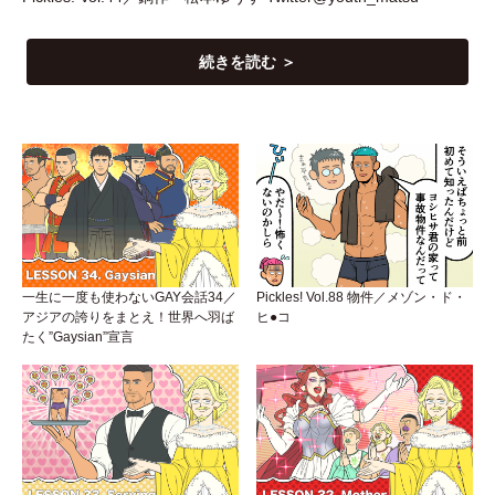
続きを読む ＞
一生に一度も使わないGAY会話34／
Pickles! Vol.88 物件／メゾン・ド・
アジアの誇りをまとえ！世界へ羽ば
ヒ●コ
たく”Gaysian”宣言