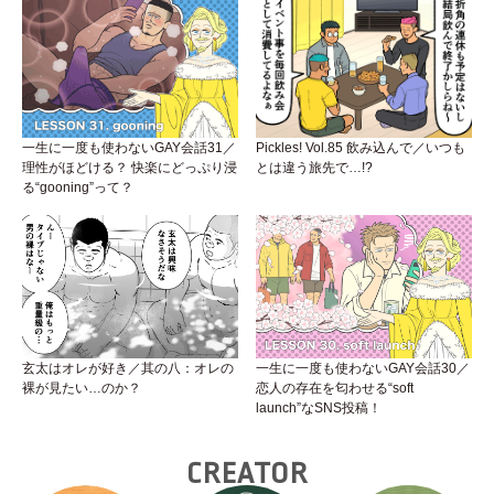
一生に一度も使わないGAY会話31／
Pickles! Vol.85 飲み込んで／いつも
理性がほどける？ 快楽にどっぷり浸
とは違う旅先で…!?
る“gooning”って？
玄太はオレが好き／其の八：オレの
一生に一度も使わないGAY会話30／
裸が見たい…のか？
恋人の存在を匂わせる“soft
launch”なSNS投稿！
CREATOR