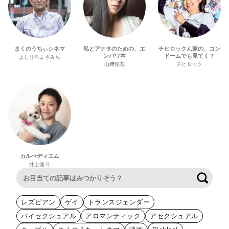
まくのうちぃシネマ
私とアナタのための、エ
チヒロックん家の、コン
ンパワ本
ドームでも見てく？
よしひろまさみち
山﨑穂花
チヒロック
カルぺディエム
井上健斗
検索
レズビアン
ゲイ
トランスジェンダー
バイセクシュアル
アロマンティック
アセクシュアル