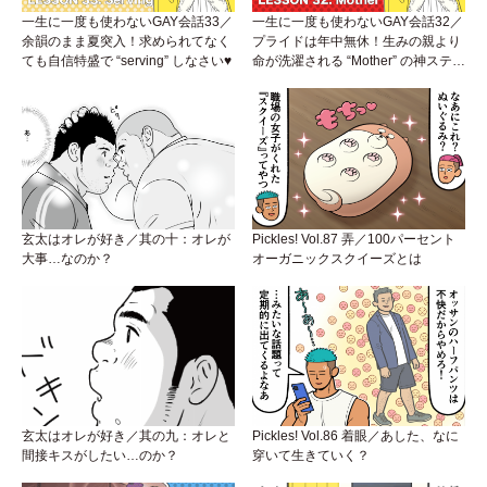
一生に一度も使わないGAY会話33／
一生に一度も使わないGAY会話32／
余韻のまま夏突入！求められてなく
プライドは年中無休！生みの親より
ても自信特盛で “serving” しなさい♥
命が洗濯される “Mother” の神ステー
ジ
玄太はオレが好き／其の十：オレが
Pickles! Vol.87 弄／100パーセント
大事…なのか？
オーガニックスクイーズとは
玄太はオレが好き／其の九：オレと
Pickles! Vol.86 着眼／あした、なに
間接キスがしたい…のか？
穿いて生きていく？