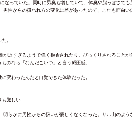
声になっていた。同時に男臭も増していて、体臭や脂っぽさでも
、男性からの扱われ方の変化に差があったので、これも面白い
った。
離が近すぎるようで強く拒否されたり、びっくりされることが
うものなら
「
なんだこいつ
」
と言う威圧感。
性に変わったんだと自覚できた体験だった。
りも厳しい！
、明らかに男性からの扱いが優しくなくなった。サル山のよう