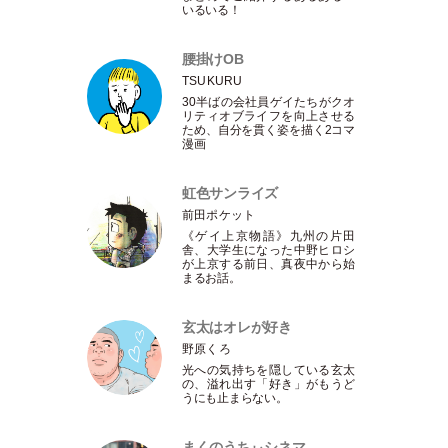
いるいる！
腰掛けOB
TSUKURU
30半ばの会社員ゲイたちがクオ
リティオブライフを向上させる
ため、自分を貫く姿を描く2コマ
漫画
虹色サンライズ
前田ポケット
《ゲイ上京物語》九州の片田
舎、大学生になった中野ヒロシ
が上京する前日、真夜中から始
まるお話。
玄太はオレが好き
野原くろ
光への気持ちを隠している玄太
の、溢れ出す
「
好き
」
がもうど
うにも止まらない。
まくのうちぃシネマ