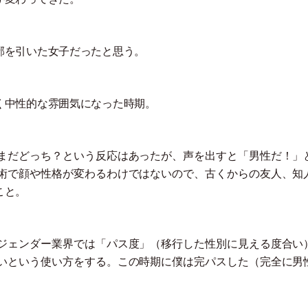
邪を引いた女子だったと思う。
く中性的な雰囲気になった時期。
まだどっち？という反応はあったが、声を出すと
「
男性だ！
」
術で顔や性格が変わるわけではないので、古くからの友人、知
こと。
ジェンダー業界では
「
パス度
」
（
移行した性別に見える度合い
いという使い方をする。この時期に僕は完パスした
（
完全に男