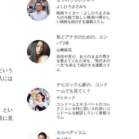
よしひろまさみち
映画ライター
・
よしひろまさみ
ちの今観て欲しい映画〜懐かし
い映画を紹介する連載コラム
私とアナタのための、エン
パワ本
山﨑穂花
自信や安心、ありのままの尊さ
を教えてくれた本を、“気付きの
一文”を添えて紹介する連載コラ
ム
という
人には
チヒロックん家の、コンド
ームでも見てく？
チヒロック
コンドームエキスパートのコレ
クション＆特に思い入れ深いコ
）
とい
ンドームを解説していく連載コ
ラム
性に見
カルぺディエム