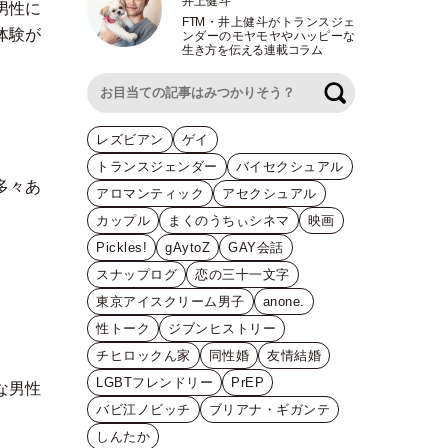
井上健斗
男性に
FTM
・
井上健斗がトランスジェ
体験が
ンダーのモヤモヤやハッピーな
生き方を伝える連載コラム
検索
レズビアン
ゲイ
トランスジェンダー
バイセクシュアル
多々あ
アロマンティック
アセクシュアル
カップル
まくのうちぃシネマ
映画
Pickles!
gAytoZ
GAY会話
スナップログ
恋の三十一文字
東京アイスクリーム男子
anone.
性トーク
ジブンヒストリー
チヒロックん家
同性婚
友情結婚
LGBTフレンドリー
PrEP
な男性
バビ江ノビッチ
ブリアナ・ギガンテ
しんたか