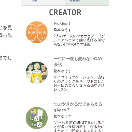
CREATOR
Pickles！
顔を見
松本ゆうす
真っ先
2人のゲイ友のツカサとダイゴが
シェアハウスで繰り広げる何で
もない日常の4コマ漫画。
験でし
一生に一度も使わないGAY
会話
松本ゆうす
ゲイコミュニケーション。流行
りのスラングをキーワドにした
月一回の英会話ならぬGAY会話
レッスン
つぶやきかるだでさらえる
gAy to Z
松本ゆうす
“こっち界隈”のSNSで見かけるこ
とが多い投稿内容を、かるたに
まとめてご紹介するあるある！