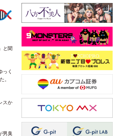
」
と聞
ゆっく
た。
レスか
が男臭