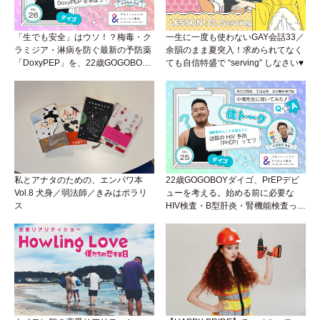
「生でも安全」はウソ！？梅毒・ク
一生に一度も使わないGAY会話33／
ラミジア・淋病を防ぐ最新の予防薬
余韻のまま夏突入！求められてなく
「DoxyPEP」を、22歳GOGOBOY
ても自信特盛で “serving” しなさい♥
ダイゴと学ぼう！性トーク〜聞きに
くいことは小堀先生に聞けばイイ！
（Vol.26）
私とアナタのための、エンパワ本
22歳GOGOBOYダイゴ、PrEPデビ
Vol.8 犬身／弱法師／きみはポラリ
ューを考える。始める前に必要な
ス
HIV検査・B型肝炎・腎機能検査っ
て？開始前検査のヒミツを知ろう！
性トーク～聞きにくいことは小堀先
生に聞けばイイ！（Vol.25）