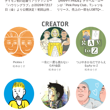
ナイモン初の恋愛リアリティショー
【HAPPY PRIDE】チャペル・ロー
『ハウリングラブ』が2026年7月17
ンが「Pink Pony Club」Tシャツを
日（金）より公開決定！初回は待望
リリース。売上の一部をLGBTQ+＆
の“GMPD”編！？
トランスジェンダーユース支援プロ
ジェクトへ寄付
CREATOR
Pickles！
一生に一度も使わない
つぶやきかるだでさらえ
GAY会話
るgAy to Z
松本ゆうす
松本ゆうす
松本ゆうす