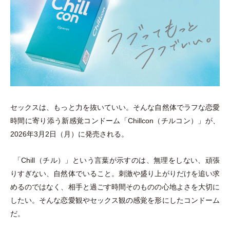
セックスは、もっと力を抜いていい。そんな自然体でラフな恋愛
時間に寄り添う新感覚コンドーム
「
Chillcon
（
チルコン
）
」
が、
2026年3月2日
（
月
）
に発売される。
「
Chill
（
チル
）
」
という言葉が示すのは、無理をしない、頑張
りすぎない、自然体でいること。刺激や盛り上がりだけを追い求
めるのではなく、相手と過ごす時間そのものの心地よさを大切に
したい。そんな恋愛観やセックス観の感覚を形にしたコンドーム
だ。