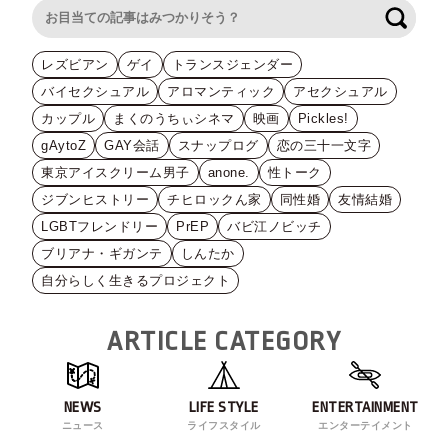
検索
レズビアン
ゲイ
トランスジェンダー
バイセクシュアル
アロマンティック
アセクシュアル
カップル
まくのうちぃシネマ
映画
Pickles!
gAytoZ
GAY会話
スナップログ
恋の三十一文字
東京アイスクリーム男子
anone.
性トーク
ジブンヒストリー
チヒロックん家
同性婚
友情結婚
LGBTフレンドリー
PrEP
バビ江ノビッチ
ブリアナ・ギガンテ
しんたか
自分らしく生きるプロジェクト
ARTICLE CATEGORY
NEWS
LIFE STYLE
ENTERTAINMENT
ニュース
ライフスタイル
エンターテイメント