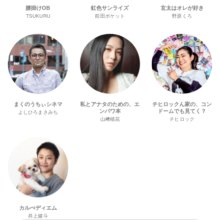
腰掛けOB
虹色サンライズ
玄太はオレが好き
TSUKURU
前田ポケット
野原くろ
まくのうちぃシネマ
私とアナタのための、エ
チヒロックん家の、コン
ンパワ本
ドームでも見てく？
よしひろまさみち
山﨑穂花
チヒロック
カルぺディエム
井上健斗