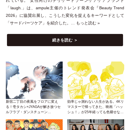
れている。 女性向けのデリケートゾーンケアケアブランド
「
laugh.
」
は、ampule主催のトレンド発表会『Beauty Trend
2026』に協賛出展し、こうした変化を捉えるキーワードとして
「
サードパーツケア
」
を紹介した。…
もっと読む »
続きを読む ＞
新宿二丁目の夜風をフロアに変え
効率じゃ測れない人生がある。4Kリ
る！壱タカシ×JYAGAが解き放つセ
マスターで帰ってきた、映画「ハッ
ルフラブ・ダンスチューン
シュ！」が25年経っても色褪せない
「Okaaayyy!!!」が遂にリリース！
理由。