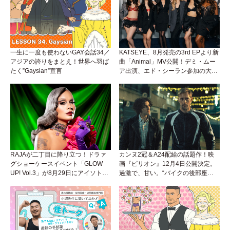
一生に一度も使わないGAY会話34／
KATSEYE、8月発売の3rd EPより新
アジアの誇りをまとえ！世界へ羽ば
曲「Animal」MV公開！デミ・ムー
たく”Gaysian”宣言
ア出演、エド・シーラン参加の大胆
アンセムは必聴！
RAJAが二丁目に降り立つ！ドラァ
カンヌ2冠＆A24配給の話題作！映
グショーケースイベント「GLOW
画『ピリオン』12月4日公開決定。
UP! Vol.3」が8月29日にアイソトー
過激で、甘い。“バイクの後部座
プラウンジで開催！
席”から始まるラブストーリー。