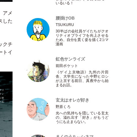
いるいる！
。アメ
腰掛けOB
スした
TSUKURU
30半ばの会社員ゲイたちがクオ
リティオブライフを向上させる
ため、自分を貫く姿を描く2コマ
ックチ
漫画
ートイ
虹色サンライズ
前田ポケット
《ゲイ上京物語》九州の片田
舎、大学生になった中野ヒロシ
が上京する前日、真夜中から始
まるお話。
玄太はオレが好き
野原くろ
光への気持ちを隠している玄太
の、溢れ出す
「
好き
」
がもうど
うにも止まらない。
まくのうちぃシネマ