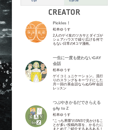
CREATOR
Pickles！
松本ゆうす
2人のゲイ友のツカサとダイゴが
シェアハウスで繰り広げる何で
もない日常の4コマ漫画。
一生に一度も使わないGAY
会話
松本ゆうす
ゲイコミュニケーション。流行
りのスラングをキーワドにした
月一回の英会話ならぬGAY会話
レッスン
つぶやきかるだでさらえる
gAy to Z
松本ゆうす
“こっち界隈”のSNSで見かけるこ
とが多い投稿内容を、かるたに
まとめてご紹介するあるある！