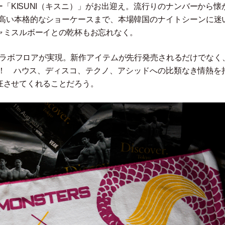
ー
「
KISUNI
（
キスニ
）
」
がお出迎え。流行りのナンバーから懐
の高い本格的なショーケースまで、本場韓国のナイトシーンに迷
ャミスルボーイとの乾杯もお忘れなく。
ラボフロアが実現。新作アイテムが先行発売されるだけでなく
opが来日！ ハウス、ディスコ、テクノ、アシッドへの比類なき情熱を
狂させてくれることだろう。