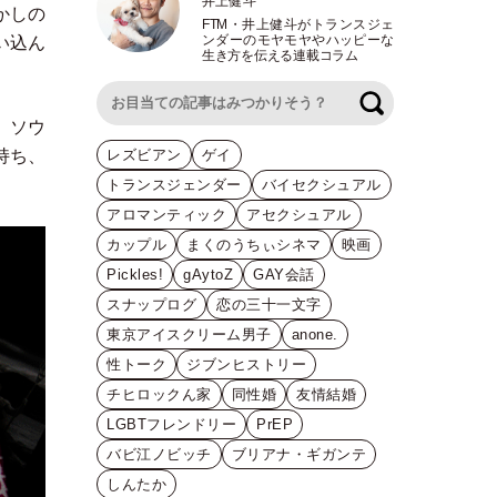
井上健斗
かしの
FTM
・
井上健斗がトランスジェ
ンダーのモヤモヤやハッピーな
い込ん
生き方を伝える連載コラム
検索
、ソウ
レズビアン
ゲイ
持ち、
トランスジェンダー
バイセクシュアル
アロマンティック
アセクシュアル
カップル
まくのうちぃシネマ
映画
Pickles!
gAytoZ
GAY会話
スナップログ
恋の三十一文字
東京アイスクリーム男子
anone.
性トーク
ジブンヒストリー
チヒロックん家
同性婚
友情結婚
LGBTフレンドリー
PrEP
バビ江ノビッチ
ブリアナ・ギガンテ
しんたか