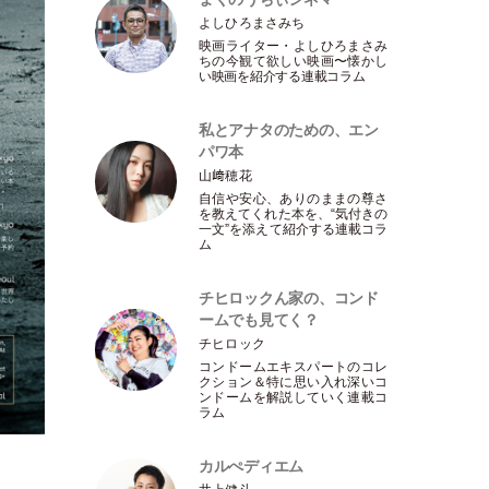
よしひろまさみち
映画ライター
・
よしひろまさみ
ちの今観て欲しい映画〜懐かし
い映画を紹介する連載コラム
私とアナタのための、エン
パワ本
山﨑穂花
自信や安心、ありのままの尊さ
を教えてくれた本を、“気付きの
一文”を添えて紹介する連載コラ
ム
チヒロックん家の、コンド
ームでも見てく？
チヒロック
コンドームエキスパートのコレ
クション＆特に思い入れ深いコ
ンドームを解説していく連載コ
ラム
カルぺディエム