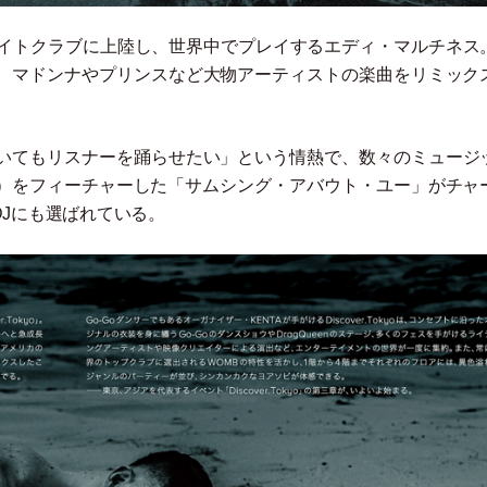
ナイトクラブに上陸し、世界中でプレイするエディ
・
マルチネス
、マドンナやプリンスなど大物アーティストの楽曲をリミック
いてもリスナーを踊らせたい
」
という情熱で、数々のミュージ
）
をフィーチャーした
「
サムシング
・
アバウト
・
ユー
」
がチャ
 DJにも選ばれている。