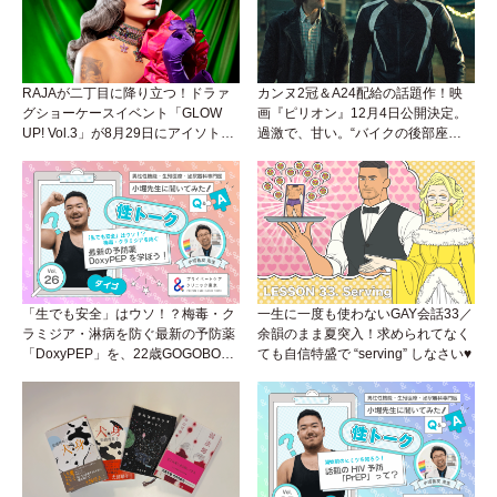
RAJAが二丁目に降り立つ！ドラァ
カンヌ2冠＆A24配給の話題作！映
グショーケースイベント「GLOW
画『ピリオン』12月4日公開決定。
UP! Vol.3」が8月29日にアイソトー
過激で、甘い。“バイクの後部座
プラウンジで開催！
席”から始まるラブストーリー。
「生でも安全」はウソ！？梅毒・ク
一生に一度も使わないGAY会話33／
ラミジア・淋病を防ぐ最新の予防薬
余韻のまま夏突入！求められてなく
「DoxyPEP」を、22歳GOGOBOY
ても自信特盛で “serving” しなさい♥
ダイゴと学ぼう！性トーク〜聞きに
くいことは小堀先生に聞けばイイ！
（Vol.26）