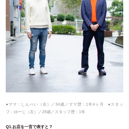
●ママ：しんぺい
（
右
）
／34歳／ママ歴：1年4ヶ月 ●スタッ
フ：ゆーじ
（
左
）
／28歳／スタッフ歴：1年
Q1.お店を一言で表すと？