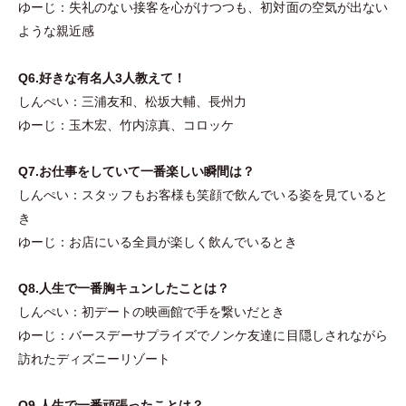
ゆーじ：失礼のない接客を心がけつつも、初対面の空気が出ない
ような親近感
Q6.好きな有名人3人教えて！
しんぺい：三浦友和、松坂大輔、長州力
ゆーじ：玉木宏、竹内涼真、コロッケ
Q7.お仕事をしていて一番楽しい瞬間は？
しんぺい：スタッフもお客様も笑顔で飲んでいる姿を見ていると
き
ゆーじ：お店にいる全員が楽しく飲んでいるとき
Q8.人生で一番胸キュンしたことは？
しんぺい：初デートの映画館で手を繋いだとき
ゆーじ：バースデーサプライズでノンケ友達に目隠しされながら
訪れたディズニーリゾート
Q9.人生で一番頑張ったことは？