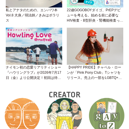
私とアナタのための、エンパワ本
22歳GOGOBOYダイゴ、PrEPデビ
Vol.8 犬身／弱法師／きみはポラリ
ューを考える。始める前に必要な
ス
HIV検査・B型肝炎・腎機能検査っ
て？開始前検査のヒミツを知ろう！
性トーク～聞きにくいことは小堀先
生に聞けばイイ！（Vol.25）
ナイモン初の恋愛リアリティショー
【HAPPY PRIDE】チャペル・ロー
『ハウリングラブ』が2026年7月17
ンが「Pink Pony Club」Tシャツを
日（金）より公開決定！初回は待望
リリース。売上の一部をLGBTQ+＆
の“GMPD”編！？
トランスジェンダーユース支援プロ
ジェクトへ寄付
CREATOR