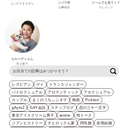
ンパワ本
ドームでも見てく？
よしひろまさみち
山﨑穂花
チヒロック
カルぺディエム
井上健斗
検索
レズビアン
ゲイ
トランスジェンダー
バイセクシュアル
アロマンティック
アセクシュアル
カップル
まくのうちぃシネマ
映画
Pickles!
gAytoZ
GAY会話
スナップログ
恋の三十一文字
東京アイスクリーム男子
anone.
性トーク
ジブンヒストリー
チヒロックん家
同性婚
友情結婚