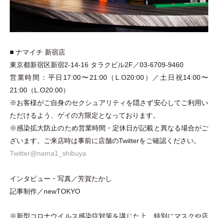
■ ナマイチ 新宿店
東京都新宿区新宿2-14-16 タラクビル2F／03-6709-9460
営業時間：平日17:00〜21:00
（
L.O20:00
）
／
土日祝
14:00〜
21:00
（
L.O20:00
）
※お客様がご自身のセクシュアリティを隠さず安心してご利用い
ただけるよう、ゲイの方限定となっております。
※感染拡大防止のため営業時間
・
定休日が記載と異なる場合がご
ざいます。ご来店時は事前に店舗の
Twitter
をご確認ください。
Twitter@nama1_shibuya
インタビュー
・
写真／芳賀たかし
記事制作／newTOKYO
※新型コロナウイルス感染症対策を講じた上、特別にマスクや店