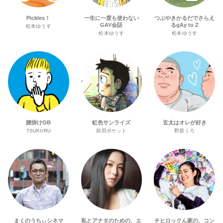
Pickles！
一生に一度も使わない
つぶやきかるだでさらえ
GAY会話
るgAy to Z
松本ゆうす
松本ゆうす
松本ゆうす
腰掛けOB
虹色サンライズ
玄太はオレが好き
TSUKURU
前田ポケット
野原くろ
まくのうちぃシネマ
私とアナタのための、エ
チヒロックん家の、コン