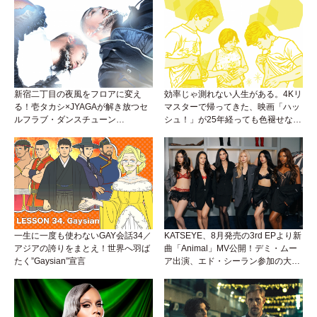
新宿二丁目の夜風をフロアに変え
効率じゃ測れない人生がある。4Kリ
る！壱タカシ×JYAGAが解き放つセ
マスターで帰ってきた、映画「ハッ
ルフラブ・ダンスチューン
シュ！」が25年経っても色褪せない
「Okaaayyy!!!」が遂にリリース！
理由。
一生に一度も使わないGAY会話34／
KATSEYE、8月発売の3rd EPより新
アジアの誇りをまとえ！世界へ羽ば
曲「Animal」MV公開！デミ・ムー
たく”Gaysian”宣言
ア出演、エド・シーラン参加の大胆
アンセムは必聴！