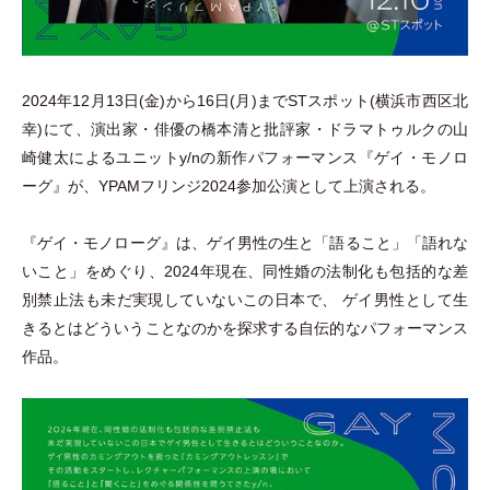
2024年12月13日(金)から16日(月)までSTスポット(横浜市⻄区北
幸)にて、演出家
・
俳優の橋本清と批評家
・
ドラマトゥルクの山
崎健太によるユニットy/nの新作パフォーマンス『ゲイ
・
モノロ
ーグ』が、YPAMフリンジ2024参加公演として上演される。
『ゲイ
・
モノローグ』は、ゲイ男性の生と
「
語ること
」
「
語れな
いこと
」
をめぐり、2024年現在、同性婚の法制化も包括的な差
別禁止法も未だ実現していないこの日本で、 ゲイ男性として生
きるとはどういうことなのかを探求する自伝的なパフォーマンス
作品。