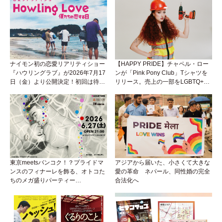
ナイモン初の恋愛リアリティショー
【HAPPY PRIDE】チャペル・ロー
『ハウリングラブ』が2026年7月17
ンが「Pink Pony Club」Tシャツを
日（金）より公開決定！初回は待望
リリース。売上の一部をLGBTQ+＆
の“GMPD”編！？
トランスジェンダーユース支援プロ
ジェクトへ寄付
東京meetsバンコク！？プライドマ
アジアから届いた、小さくて大きな
ンスのフィナーレを飾る、オトコた
愛の革命 ネパール、同性婚の完全
ちのメガ盛りパーティー
合法化へ
『BEEFCAKE 第9弾』がアイソに襲
来！