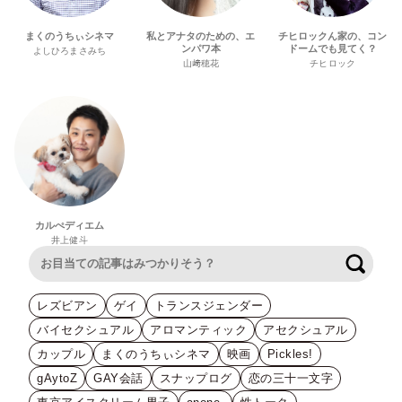
まくのうちぃシネマ
私とアナタのための、エ
チヒロックん家の、コン
ンパワ本
ドームでも見てく？
よしひろまさみち
山﨑穂花
チヒロック
カルぺディエム
井上健斗
検索
レズビアン
ゲイ
トランスジェンダー
バイセクシュアル
アロマンティック
アセクシュアル
カップル
まくのうちぃシネマ
映画
Pickles!
gAytoZ
GAY会話
スナップログ
恋の三十一文字