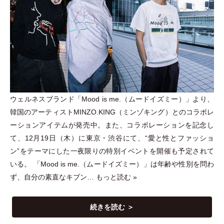
ウェルネスブランド
「
Mood is me.
（
ムードイズミー
）
」
より、
韓国のアーティストMINZO.KING
（
ミンゾキング
）
とのコラボレ
ーションアイテムが発売中。また、コラボレーションを記念し
て、12月19日
（
木
）
に東京
・
渋谷にて、“愛と性とファッショ
ン”をテーマにした一夜限りの特別イベントを開催も予定されて
いる。
「
Mood is me.
（
ムードイズミー
）
」
は年齢や性別を問わ
ず、自分の素直なキブン…
もっと読む »
続きを読む ＞