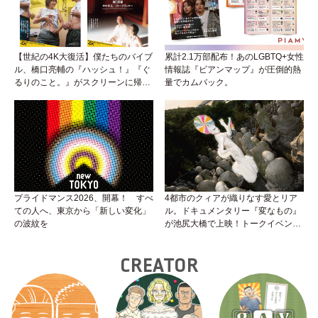
【世紀の4K大復活】僕たちのバイブ
累計2.1万部配布！あのLGBTQ+女性
ル、橋口亮輔の『ハッシュ！』『ぐ
情報誌『ビアンマップ』が圧倒的熱
るりのこと。』がスクリーンに帰っ
量でカムバック。
てくる！めんどくさいリアルと生き
ていくためのサバイバル・ガイド
プライドマンス2026、開幕！ すべ
4都市のクィアが織りなす愛とリア
ての人へ、東京から「新しい変化」
ル。ドキュメンタリー『変なもの』
の波紋を
が池尻大橋で上映！トークイベント
やナイトパーティーも。
CREATOR