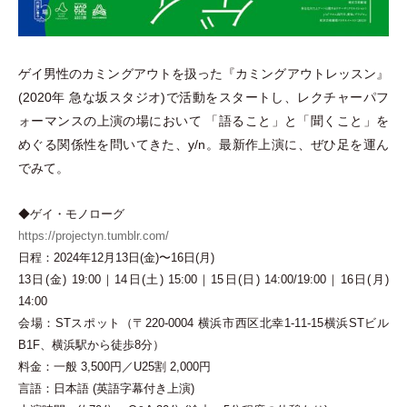
ゲイ男性のカミングアウトを扱った『カミングアウトレッスン』
(2020年 急な坂スタジオ)で活動をスタートし、レクチャーパフ
ォーマンスの上演の場において
「
語ること
」
と
「
聞くこと
」
を
めぐる関係性を問いてきた、y/n。最新作上演に、ぜひ足を運ん
でみて。
◆ゲイ
・
モノローグ
https://projectyn.tumblr.com/
日程：2024年12月13日(金)〜16日(月)
13日(金) 19:00｜14日(土) 15:00｜15日(日) 14:00/19:00｜16日(月)
14:00
会場：STスポット
（
〒220-0004 横浜市⻄区北幸1-11-15横浜STビル
B1F、横浜駅から徒歩8分
）
料金：一般 3,500円／U25割 2,000円
言語：日本語 (英語字幕付き上演)