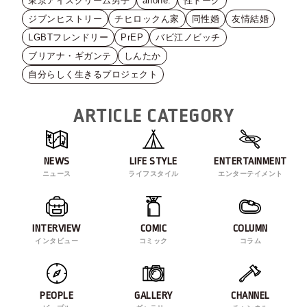
東京アイスクリーム男子
anone.
性トーク
ジブンヒストリー
チヒロックん家
同性婚
友情結婚
LGBTフレンドリー
PrEP
バビ江ノビッチ
ブリアナ・ギガンテ
しんたか
自分らしく生きるプロジェクト
ARTICLE CATEGORY
NEWS
LIFE STYLE
ENTERTAINMENT
ニュース
ライフスタイル
エンターテイメント
INTERVIEW
COMIC
COLUMN
インタビュー
コミック
コラム
PEOPLE
GALLERY
CHANNEL