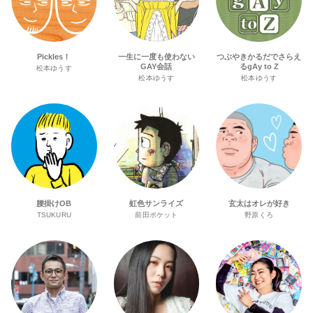
Pickles！
一生に一度も使わない
つぶやきかるだでさらえ
GAY会話
るgAy to Z
松本ゆうす
松本ゆうす
松本ゆうす
腰掛けOB
虹色サンライズ
玄太はオレが好き
TSUKURU
前田ポケット
野原くろ