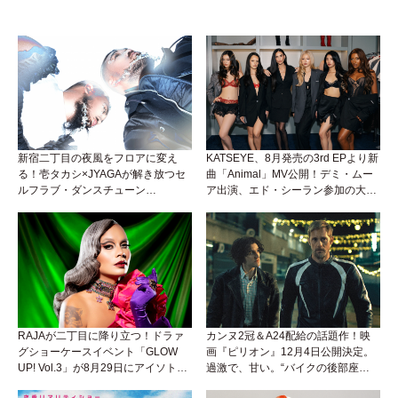
新宿二丁目の夜風をフロアに変え
KATSEYE、8月発売の3rd EPより新
る！壱タカシ×JYAGAが解き放つセ
曲「Animal」MV公開！デミ・ムー
ルフラブ・ダンスチューン
ア出演、エド・シーラン参加の大胆
「Okaaayyy!!!」が遂にリリース！
アンセムは必聴！
RAJAが二丁目に降り立つ！ドラァ
カンヌ2冠＆A24配給の話題作！映
グショーケースイベント「GLOW
画『ピリオン』12月4日公開決定。
UP! Vol.3」が8月29日にアイソトー
過激で、甘い。“バイクの後部座
プラウンジで開催！
席”から始まるラブストーリー。