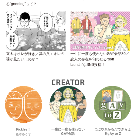
る“gooning”って？
玄太はオレが好き／其の八：オレの
一生に一度も使わないGAY会話30／
裸が見たい…のか？
恋人の存在を匂わせる“soft
launch”なSNS投稿！
CREATOR
Pickles！
一生に一度も使わない
つぶやきかるだでさらえ
GAY会話
るgAy to Z
松本ゆうす