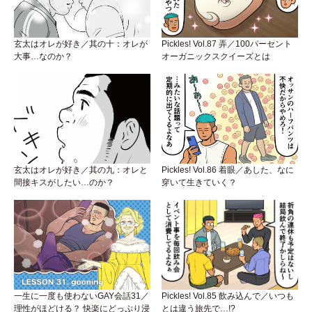
玄太はオレが好き／其の十：オレが
Pickles! Vol.87 弄／100パーセント
大事…なのか？
オーガニックスクイーズとは
玄太はオレが好き／其の九：オレと
Pickles! Vol.86 着眼／あした、なに
間接キスがしたい…のか？
穿いて生きていく？
一生に一度も使わないGAY会話31／
Pickles! Vol.85 飲み込んで／いつも
理性がほどける？ 快楽にどっぷり浸
とは違う旅先で…!?