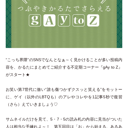
“こっち界隈”のSNSでなんとなぁ～く見かけることが多い投稿内
容を、かるたにまとめてご紹介する不定期コーナー『gAy to Z』
がスタート★
お笑い第7世代に倣い“誰も傷つかずクスッと笑える”をモットー
に、ゲイ
（
以外のLBTQも
）
のアレやコレやを1記事5秒で復習
（
さら
）
えていきましょう♡
サムネイルだけを見て、5
・
7
・
5の読み札の内容に見当がついた
人は相当な手練れよ～！ 第五回目は
「
お
」
から始まる、あるあ