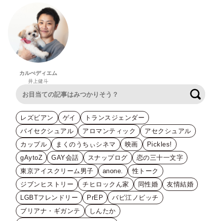
カルぺディエム
井上健斗
検索
レズビアン
ゲイ
トランスジェンダー
バイセクシュアル
アロマンティック
アセクシュアル
カップル
まくのうちぃシネマ
映画
Pickles!
gAytoZ
GAY会話
スナップログ
恋の三十一文字
東京アイスクリーム男子
anone.
性トーク
ジブンヒストリー
チヒロックん家
同性婚
友情結婚
LGBTフレンドリー
PrEP
バビ江ノビッチ
ブリアナ・ギガンテ
しんたか