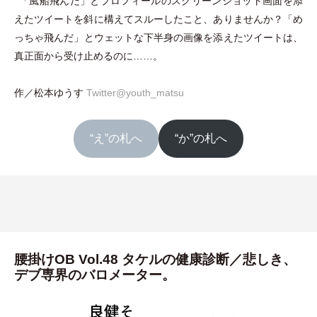
「
風船飛んだ
」
とプロフィールのスクリーンショット画面を添
えたツイートを斜に構えてスルーしたこと、ありませんか？
「
め
っちゃ飛んだ
」
とウェットな下半身の画像を添えたツイートは、
真正面から受け止めるのに……。
作／松本ゆうす
Twitter@youth_matsu
“え”の札へ
“か”の札へ
腰掛けOB Vol.48 タケルの健康診断／悲しき、
デブ専界のバロメーター。