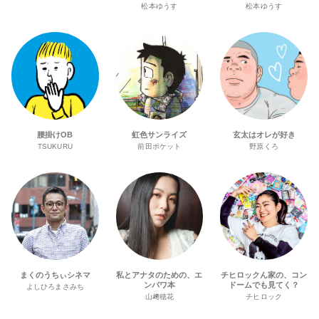
松本ゆうす
松本ゆうす
腰掛けOB
虹色サンライズ
玄太はオレが好き
TSUKURU
前田ポケット
野原くろ
まくのうちぃシネマ
私とアナタのための、エ
チヒロックん家の、コン
ンパワ本
ドームでも見てく？
よしひろまさみち
山﨑穂花
チヒロック