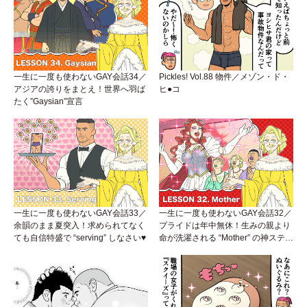
一生に一度も使わないGAY会話34／
Pickles! Vol.88 物件／メゾン・ド・
アジアの誇りをまとえ！世界へ羽ば
ヒ●コ
たく”Gaysian”宣言
一生に一度も使わないGAY会話33／
一生に一度も使わないGAY会話32／
余韻のまま夏突入！求められてなく
プライドは年中無休！生みの親より
ても自信特盛で “serving” しなさい♥
命が洗濯される “Mother” の神ステー
ジ