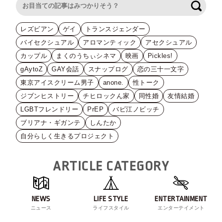
検索
レズビアン
ゲイ
トランスジェンダー
バイセクシュアル
アロマンティック
アセクシュアル
カップル
まくのうちぃシネマ
映画
Pickles!
gAytoZ
GAY会話
スナップログ
恋の三十一文字
東京アイスクリーム男子
anone.
性トーク
ジブンヒストリー
チヒロックん家
同性婚
友情結婚
LGBTフレンドリー
PrEP
バビ江ノビッチ
ブリアナ・ギガンテ
しんたか
自分らしく生きるプロジェクト
ARTICLE CATEGORY
NEWS
LIFE STYLE
ENTERTAINMENT
ニュース
ライフスタイル
エンターテイメント