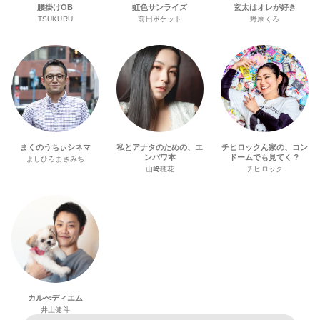
腰掛けOB
虹色サンライズ
玄太はオレが好き
TSUKURU
前田ポケット
野原くろ
まくのうちぃシネマ
私とアナタのための、エ
チヒロックん家の、コン
ンパワ本
ドームでも見てく？
よしひろまさみち
山﨑穂花
チヒロック
カルぺディエム
井上健斗