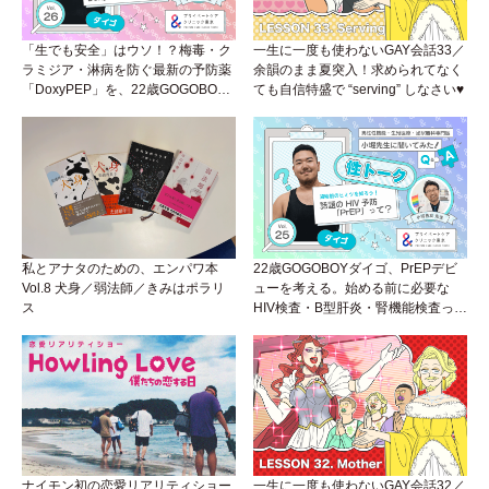
「生でも安全」はウソ！？梅毒・ク
一生に一度も使わないGAY会話33／
ラミジア・淋病を防ぐ最新の予防薬
余韻のまま夏突入！求められてなく
「DoxyPEP」を、22歳GOGOBOY
ても自信特盛で “serving” しなさい♥
ダイゴと学ぼう！性トーク〜聞きに
くいことは小堀先生に聞けばイイ！
（Vol.26）
私とアナタのための、エンパワ本
22歳GOGOBOYダイゴ、PrEPデビ
Vol.8 犬身／弱法師／きみはポラリ
ューを考える。始める前に必要な
ス
HIV検査・B型肝炎・腎機能検査っ
て？開始前検査のヒミツを知ろう！
性トーク～聞きにくいことは小堀先
生に聞けばイイ！（Vol.25）
ナイモン初の恋愛リアリティショー
一生に一度も使わないGAY会話32／