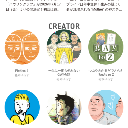
『ハウリングラブ』が2026年7月17
プライドは年中無休！生みの親より
日（金）より公開決定！初回は待望
命が洗濯される “Mother” の神ステー
の“GMPD”編！？
ジ
CREATOR
Pickles！
一生に一度も使わない
つぶやきかるだでさらえ
GAY会話
るgAy to Z
松本ゆうす
松本ゆうす
松本ゆうす