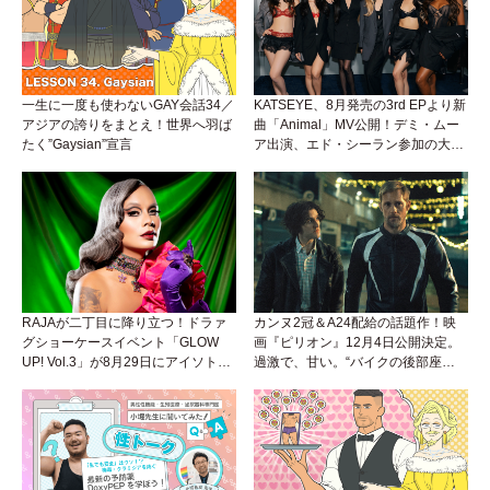
一生に一度も使わないGAY会話34／
KATSEYE、8月発売の3rd EPより新
アジアの誇りをまとえ！世界へ羽ば
曲「Animal」MV公開！デミ・ムー
たく”Gaysian”宣言
ア出演、エド・シーラン参加の大胆
アンセムは必聴！
RAJAが二丁目に降り立つ！ドラァ
カンヌ2冠＆A24配給の話題作！映
グショーケースイベント「GLOW
画『ピリオン』12月4日公開決定。
UP! Vol.3」が8月29日にアイソトー
過激で、甘い。“バイクの後部座
プラウンジで開催！
席”から始まるラブストーリー。