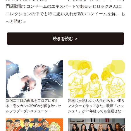
門店勤務でコンドームのエキスパートであるチヒロックさんに、
コレクションの中でも特に思い入れが深いコンドームを解…
も
っと読む »
続きを読む ＞
新宿二丁目の夜風をフロアに変え
効率じゃ測れない人生がある。4Kリ
る！壱タカシ×JYAGAが解き放つセ
マスターで帰ってきた、映画「ハッ
ルフラブ・ダンスチューン
シュ！」が25年経っても色褪せない
「Okaaayyy!!!」が遂にリリース！
理由。