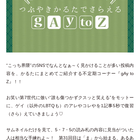
“こっち界隈”のSNSでなんとなぁ～く見かけることが多い投稿内
容を、かるたにまとめてご紹介する不定期コーナー『gAy to
Z』！！
お笑い第7世代に倣い“誰も傷つかずクスッと笑える”をモットー
に、ゲイ
（
以外のLBTQも
）
のアレやコレやを1記事5秒で復習
（
さら
）
えていきましょう♡
サムネイルだけを見て、5
・
7
・
5の読み札の内容に見当がついた
人は相当な手練れよ～！ 第31回目は
「
ま
」
から始まる、あるあ