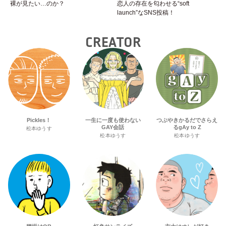
裸が見たい…のか？
恋人の存在を匂わせる“soft
launch”なSNS投稿！
CREATOR
Pickles！
一生に一度も使わない
つぶやきかるだでさらえ
GAY会話
るgAy to Z
松本ゆうす
松本ゆうす
松本ゆうす