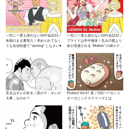
一生に一度も使わないGAY会話33／
一生に一度も使わないGAY会話32／
余韻のまま夏突入！求められてなく
プライドは年中無休！生みの親より
ても自信特盛で “serving” しなさい♥
命が洗濯される “Mother” の神ステー
ジ
玄太はオレが好き／其の十：オレが
Pickles! Vol.87 弄／100パーセント
大事…なのか？
オーガニックスクイーズとは