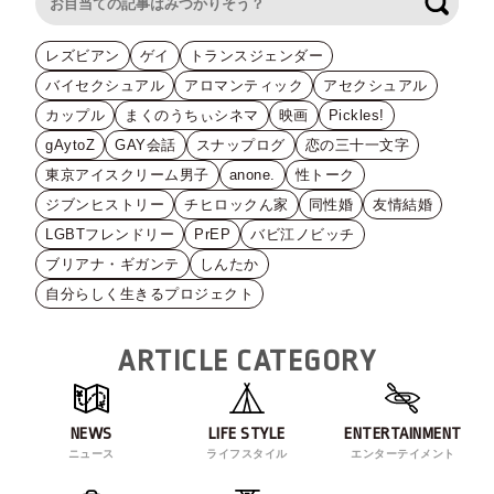
検索
レズビアン
ゲイ
トランスジェンダー
バイセクシュアル
アロマンティック
アセクシュアル
カップル
まくのうちぃシネマ
映画
Pickles!
gAytoZ
GAY会話
スナップログ
恋の三十一文字
東京アイスクリーム男子
anone.
性トーク
ジブンヒストリー
チヒロックん家
同性婚
友情結婚
LGBTフレンドリー
PrEP
バビ江ノビッチ
ブリアナ・ギガンテ
しんたか
自分らしく生きるプロジェクト
ARTICLE CATEGORY
NEWS
LIFE STYLE
ENTERTAINMENT
ニュース
ライフスタイル
エンターテイメント