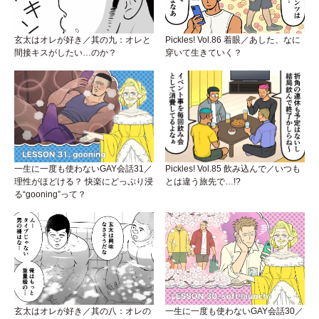
玄太はオレが好き／其の九：オレと
Pickles! Vol.86 着眼／あした、なに
間接キスがしたい…のか？
穿いて生きていく？
一生に一度も使わないGAY会話31／
Pickles! Vol.85 飲み込んで／いつも
理性がほどける？ 快楽にどっぷり浸
とは違う旅先で…!?
る“gooning”って？
玄太はオレが好き／其の八：オレの
一生に一度も使わないGAY会話30／