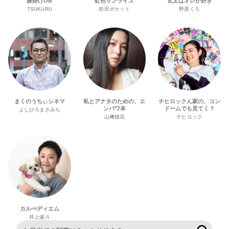
腰掛けOB
虹色サンライズ
玄太はオレが好き
TSUKURU
前田ポケット
野原くろ
まくのうちぃシネマ
私とアナタのための、エ
チヒロックん家の、コン
ンパワ本
ドームでも見てく？
よしひろまさみち
山﨑穂花
チヒロック
カルぺディエム
井上健斗