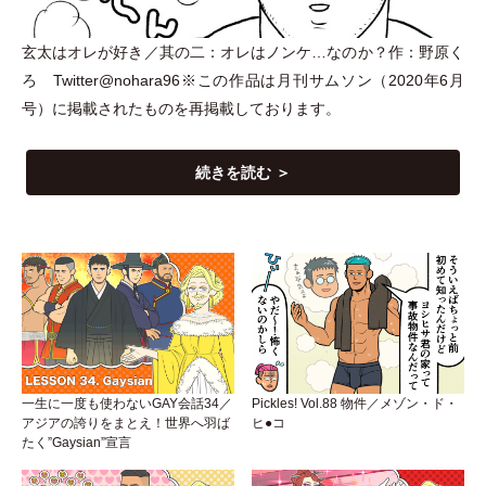
玄太はオレが好き／其の二：オレはノンケ…なのか？作：野原く
ろ Twitter@nohara96※この作品は月刊サムソン
（
2020年6月
号
）
に掲載されたものを再掲載しております。
続きを読む ＞
一生に一度も使わないGAY会話34／
Pickles! Vol.88 物件／メゾン・ド・
アジアの誇りをまとえ！世界へ羽ば
ヒ●コ
たく”Gaysian”宣言