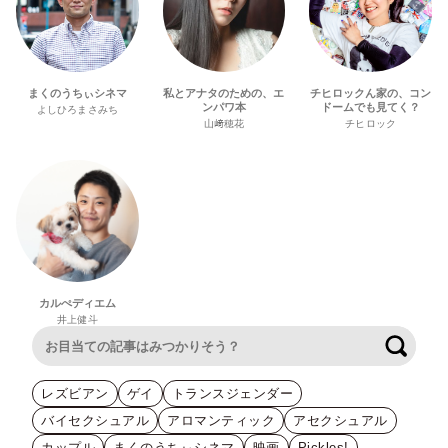
まくのうちぃシネマ
私とアナタのための、エ
チヒロックん家の、コン
ンパワ本
ドームでも見てく？
よしひろまさみち
山﨑穂花
チヒロック
カルぺディエム
井上健斗
検索
レズビアン
ゲイ
トランスジェンダー
バイセクシュアル
アロマンティック
アセクシュアル
カップル
まくのうちぃシネマ
映画
Pickles!