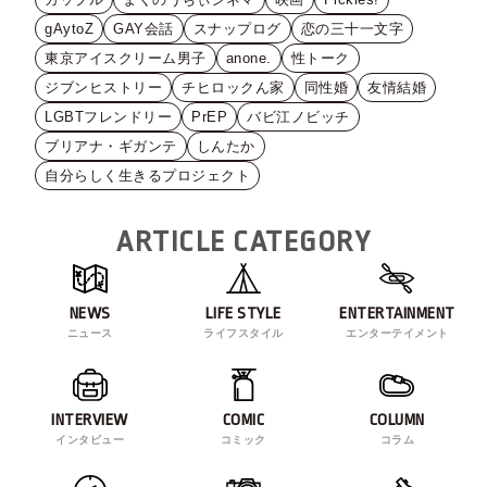
gAytoZ
GAY会話
スナップログ
恋の三十一文字
東京アイスクリーム男子
anone.
性トーク
ジブンヒストリー
チヒロックん家
同性婚
友情結婚
LGBTフレンドリー
PrEP
バビ江ノビッチ
ブリアナ・ギガンテ
しんたか
自分らしく生きるプロジェクト
ARTICLE CATEGORY
NEWS
LIFE STYLE
ENTERTAINMENT
ニュース
ライフスタイル
エンターテイメント
INTERVIEW
COMIC
COLUMN
インタビュー
コミック
コラム