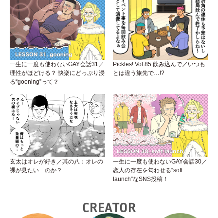
一生に一度も使わないGAY会話31／
Pickles! Vol.85 飲み込んで／いつも
理性がほどける？ 快楽にどっぷり浸
とは違う旅先で…!?
る“gooning”って？
玄太はオレが好き／其の八：オレの
一生に一度も使わないGAY会話30／
裸が見たい…のか？
恋人の存在を匂わせる“soft
launch”なSNS投稿！
CREATOR