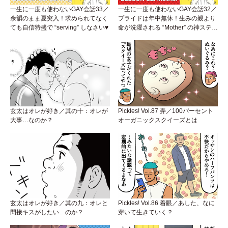
一生に一度も使わないGAY会話33／
一生に一度も使わないGAY会話32／
余韻のまま夏突入！求められてなく
プライドは年中無休！生みの親より
ても自信特盛で “serving” しなさい♥
命が洗濯される “Mother” の神ステー
ジ
玄太はオレが好き／其の十：オレが
Pickles! Vol.87 弄／100パーセント
大事…なのか？
オーガニックスクイーズとは
玄太はオレが好き／其の九：オレと
Pickles! Vol.86 着眼／あした、なに
間接キスがしたい…のか？
穿いて生きていく？