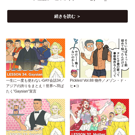
続きを読む ＞
一生に一度も使わないGAY会話34／
Pickles! Vol.88 物件／メゾン・ド・
アジアの誇りをまとえ！世界へ羽ば
ヒ●コ
たく”Gaysian”宣言