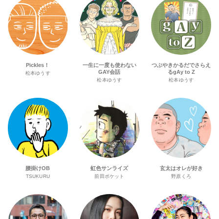
Pickles！
一生に一度も使わない
つぶやきかるだでさらえ
GAY会話
るgAy to Z
松本ゆうす
松本ゆうす
松本ゆうす
腰掛けOB
虹色サンライズ
玄太はオレが好き
TSUKURU
前田ポケット
野原くろ