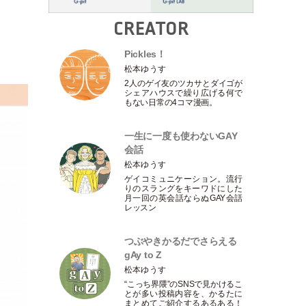
CREATOR
Pickles！
松本ゆうす
2人のゲイ友のツカサとダイゴが
シェアハウスで繰り広げる何で
もない日常の4コマ漫画。
一生に一度も使わないGAY
会話
松本ゆうす
ゲイコミュニケーション。流行
りのスラングをキーワドにした
月一回の英会話ならぬGAY会話
レッスン
つぶやきかるだでさらえる
gAy to Z
松本ゆうす
“こっち界隈”のSNSで見かけるこ
とが多い投稿内容を、かるたに
まとめてご紹介するあるある！