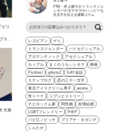
井上健斗
FTM
・
井上健斗がトランスジェ
ンダーのモヤモヤやハッピーな
生き方を伝える連載コラム
『ピリ
検索
ブスト
レズビアン
ゲイ
トランスジェンダー
バイセクシュアル
アロマンティック
アセクシュアル
カップル
まくのうちぃシネマ
映画
Pickles!
gAytoZ
GAY会話
スナップログ
恋の三十一文字
東京アイスクリーム男子
anone.
性トーク
ジブンヒストリー
チヒロックん家
同性婚
友情結婚
8 犬身
LGBTフレンドリー
PrEP
バビ江ノビッチ
ブリアナ・ギガンテ
しんたか