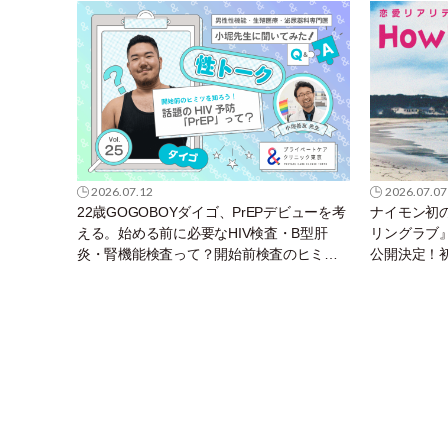
イイ！（Vol.26）
2026.07.12
2026.07.07
22歳GOGOBOYダイゴ、PrEPデビューを考
ナイモン初
える。始める前に必要なHIV検査・B型肝
リングラブ』
炎・腎機能検査って？開始前検査のヒミツ
公開決定！初
を知ろう！性トーク～聞きにくいことは小
堀先生に聞けばイイ！（Vol.25）