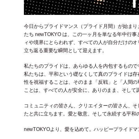
今日からプライドマンス
（
プライド月間
）
が始まり
たち newTOKYO は、この一ヶ月を単なる年中
ィや境界にとらわれず、すべての人が自分だけのオ
立ち返る重要な瞬間として迎えます。
私たちのプライドは、あらゆる人を内包するもので
私たちは、平和という礎なくして真のプライドは存
性を祝福することは、そのまま
「
反戦
」
と
「
人間の
ことは、すべての人が安全に、ありのまま、そして
コミュニティの皆さん、クリエイターの皆さん、そ
たと共に立ちます。愛と敬意、そして永続する平和
newTOKYOより、愛を込めて。ハッピープライド