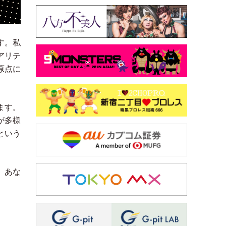
す。私
アリテ
原点に
ます。
が多様
という
、あな