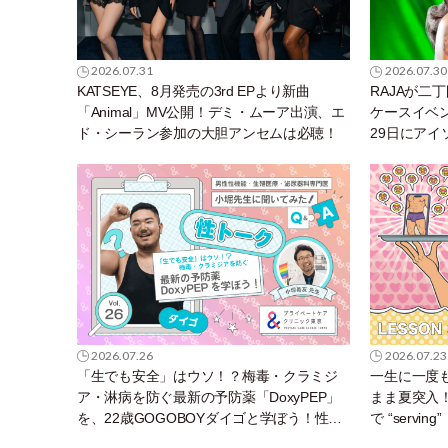
2026.07.31
2026.07.30
KATSEYE、8月発売の3rd EPより新曲
RAJAが二
「Animal」MV公開！デミ・ムーア出演、エ
ケースイベント
ド・シーラン参加の大胆アンセムは必聴！
29日にア
2026.07.26
2026.07.23
「生でも安全」はウソ！？梅毒・クラミジ
一生に一度も
ア・淋病を防ぐ最新の予防薬「DoxyPEP」
まま夏突入
を、22歳GOGOBOYダイゴと学ぼう！性ト
で “servin
ーク〜聞きにくいことは小堀先生に聞けば