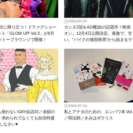
2026.07.29
丁目に降り立つ！ドラァグショー
カンヌ2冠＆A24配給の話題作！映画
「GLOW UP! Vol.3」が8月
オン』12月4日公開決定。過激で、甘
イソトープラウンジで開催！
い。“バイクの後部座席”から始まるラ
ーリー。
2026.07.16
使わないGAY会話33／余韻の
私とアナタのための、エンパワ本 Vol.
！求められてなくても自信特盛
／弱法師／きみはポラリス
g” しなさい♥