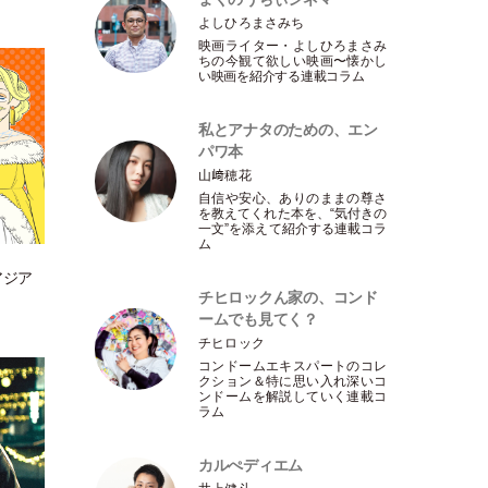
よしひろまさみち
映画ライター
・
よしひろまさみ
ちの今観て欲しい映画〜懐かし
い映画を紹介する連載コラム
私とアナタのための、エン
パワ本
山﨑穂花
自信や安心、ありのままの尊さ
を教えてくれた本を、“気付きの
一文”を添えて紹介する連載コラ
ム
アジア
チヒロックん家の、コンド
ームでも見てく？
チヒロック
コンドームエキスパートのコレ
クション＆特に思い入れ深いコ
ンドームを解説していく連載コ
ラム
カルぺディエム