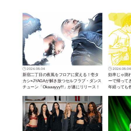
2026.08.04
2026.08.04
新宿二丁目の夜風をフロアに変える！壱タ
効率じゃ測
カシ×JYAGAが解き放つセルフラブ・ダンス
ーで帰って
チューン「Okaaayyy!!!」が遂にリリース！
年経っても