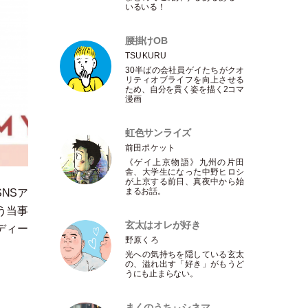
いるいる！
腰掛けOB
TSUKURU
30半ばの会社員ゲイたちがクオ
リティオブライフを向上させる
ため、自分を貫く姿を描く2コマ
漫画
虹色サンライズ
前田ポケット
《ゲイ上京物語》九州の片田
舎、大学生になった中野ヒロシ
が上京する前日、真夜中から始
まるお話。
NSア
う当事
玄太はオレが好き
ディー
野原くろ
光への気持ちを隠している玄太
の、溢れ出す
「
好き
」
がもうど
うにも止まらない。
まくのうちぃシネマ