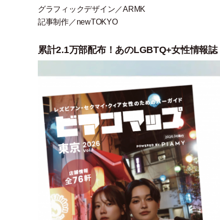
グラフィックデザイン／ARMK
記事制作／newTOKYO
累計2.1万部配布！あのLGBTQ+女性情