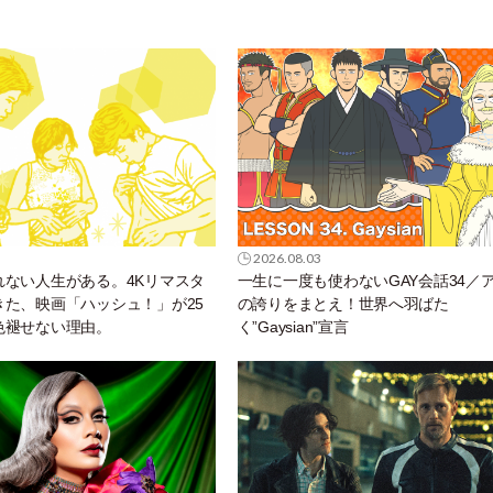
2026.08.03
れない人生がある。4Kリマスタ
一生に一度も使わないGAY会話34／
きた、映画「ハッシュ！」が25
の誇りをまとえ！世界へ羽ばた
色褪せない理由。
く”Gaysian”宣言